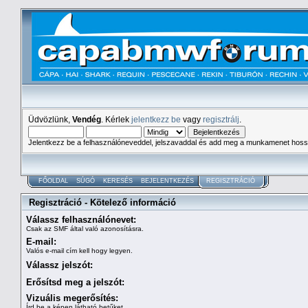
Üdvözlünk,
Vendég
. Kérlek
jelentkezz be
vagy
regisztrálj
.
Jelentkezz be a felhasználóneveddel, jelszavaddal és add meg a munkamenet hoss
FŐOLDAL
SÚGÓ
KERESÉS
BEJELENTKEZÉS
REGISZTRÁCIÓ
Regisztráció - Kötelező információ
Válassz felhasználónevet:
Csak az SMF által való azonosításra.
E-mail:
Valós e-mail cím kell hogy legyen.
Válassz jelszót:
Erősítsd meg a jelszót:
Vizuális megerősítés:
Írd be a képen látható betűket