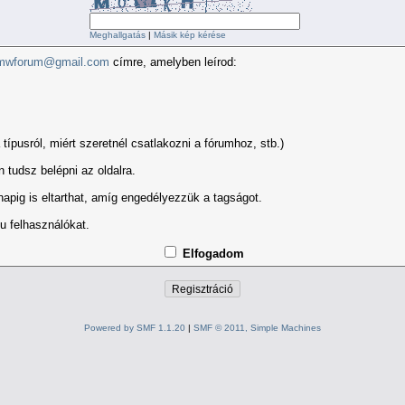
Meghallgatás
|
Másik kép kérése
mwforum@gmail.com
címre, amelyben leírod:
típusról, miért szeretnél csatlakozni a fórumhoz, stb.)
 tudsz belépni az oldalra.
napig is eltarthat, amíg engedélyezzük a tagságot.
u felhasználókat.
Elfogadom
Powered by SMF 1.1.20
|
SMF © 2011, Simple Machines