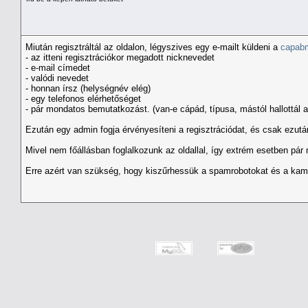
Miután regisztráltál az oldalon, légyszives egy e-mailt küldeni a
capab
- az itteni regisztrációkor megadott nicknevedet
- e-mail címedet
- valódi nevedet
- honnan írsz (helységnév elég)
- egy telefonos elérhetőséget
- pár mondatos bemutatkozást. (van-e cápád, típusa, mástól hallottál a 
Ezután egy admin fogja érvényesíteni a regisztrációdat, és csak ezután
Mivel nem főállásban foglalkozunk az oldallal, így extrém esetben pár 
Erre azért van szükség, hogy kiszűrhessük a spamrobotokat és a kam