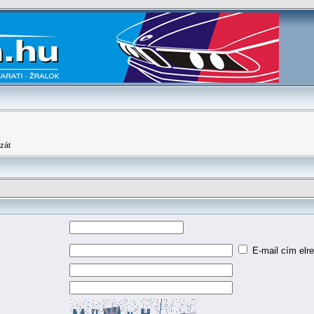
zát
E-mail cím elre