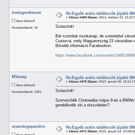
lowlygentleman
Re:Egyéb autós találkozók (újabb BM
«
Válasz #469 Dátum:
2014. október 15. 10:10:
Nem elérhető
Sziasztok!
Hozzászólások: 35
Bár szombat munkanap, de szeretettel várun
Cruise-ra, mely Magyarország 23 városában e
Bővebb információ Facebookon:
https://www.facebook.com/events/146514899
M5swap
Re:Egyéb autós találkozók (újabb BM
«
Válasz #470 Dátum:
2015. január 09. 15:24:1
Nem elérhető
Sziasztok!
Hozzászólások: 1051
Szerveződik Chotowába május 8-án a BMWs ko
gondolkodik vki a részvételen?
szamitogepandris
Re:Egyéb autós találkozók (újabb BM
«
Válasz #471 Dátum:
2015. január 14. 23:09:4
Nem elérhető