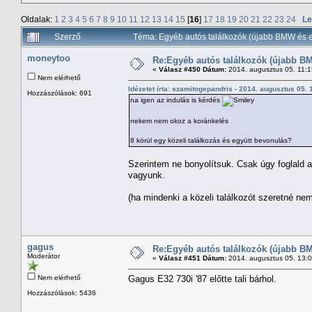
Oldalak:
1
2
3
4
5
6
7
8
9
10
11
12
13
14
15
[
16
]
17
18
19
20
21
22
23
24
Le
Szerző
Téma: Egyéb autós találkozók (újabb BMW és e
moneytoo
Re:Egyéb autós találkozók (újabb BM
«
Válasz #450 Dátum:
2014. augusztus 05. 11:1
Nem elérhető
Idézetet írta: szamitogepandris - 2014. augusztus 05.
Hozzászólások: 691
na igen az indulás is kérdés
nekem nem okoz a koránkelés
8 körül egy közeli találkozás és együtt bevonulás?
Szerintem ne bonyolítsuk. Csak úgy foglald 
vagyunk.
(ha mindenki a közeli találkozót szeretné ne
gagus
Re:Egyéb autós találkozók (újabb BM
Moderátor
«
Válasz #451 Dátum:
2014. augusztus 05. 13:
Nem elérhető
Gagus E32 730i '87 előtte tali bárhol.
Hozzászólások: 5436