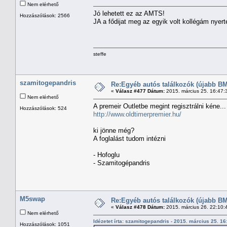
Nem elérhető
Jó lehetett ez az AMTS!
Hozzászólások: 2566
JA a fődijat meg az egyik volt kollégám nyert
steffe
szamitogepandris
Re:Egyéb autós találkozók (újabb BM
«
Válasz #477 Dátum:
2015. március 25. 16:47:
Nem elérhető
A premeir Outletbe megint regisztrálni kéne...
Hozzászólások: 524
http://www.oldtimerpremier.hu/
ki jönne még?
A foglalást tudom intézni
- Hofoglu
- Szamitogépandris
M5swap
Re:Egyéb autós találkozók (újabb BM
«
Válasz #478 Dátum:
2015. március 26. 22:10:
Nem elérhető
Idézetet írta: szamitogepandris - 2015. március 25. 1
Hozzászólások: 1051