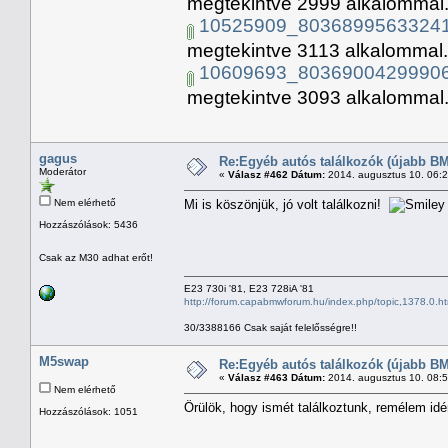
megtekintve 2999 alkalommal.
10525909_80368995633241
megtekintve 3113 alkalommal.
10609693_80369004299906
megtekintve 3093 alkalommal.
gagus
Re:Egyéb autós találkozók (újabb BM
Moderátor
«
Válasz #462 Dátum:
2014. augusztus 10. 06:
Nem elérhető
Mi is köszönjük, jó volt találkozni!
Hozzászólások: 5436
Csak az M30 adhat erőt!
E23 730i '81, E23 728iA '81
http://forum.capabmwforum.hu/index.php/topic,1378.0.ht
30/3388166 Csak saját felelősségre!!
M5swap
Re:Egyéb autós találkozók (újabb BM
«
Válasz #463 Dátum:
2014. augusztus 10. 08:
Nem elérhető
Örülök, hogy ismét találkoztunk, remélem id
Hozzászólások: 1051