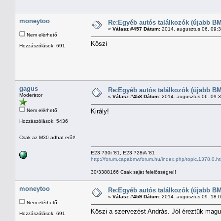
moneytoo
Re:Egyéb autós találkozók (újabb BM
«
Válasz #457 Dátum:
2014. augusztus 06. 09:
Nem elérhető
Köszi
Hozzászólások: 691
gagus
Re:Egyéb autós találkozók (újabb BM
Moderátor
«
Válasz #458 Dátum:
2014. augusztus 06. 09:
Nem elérhető
Király!
Hozzászólások: 5436
Csak az M30 adhat erőt!
E23 730i '81, E23 728iA '81
http://forum.capabmwforum.hu/index.php/topic,1378.0.ht
30/3388166 Csak saját felelősségre!!
moneytoo
Re:Egyéb autós találkozók (újabb BM
«
Válasz #459 Dátum:
2014. augusztus 09. 18:
Nem elérhető
Köszi a szervezést András. Jól éreztük mag
Hozzászólások: 691