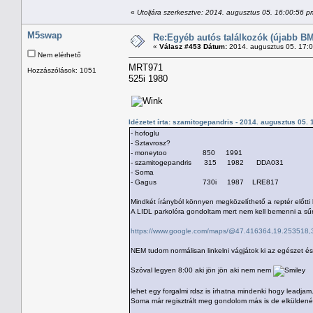
«
Utoljára szerkesztve: 2014. augusztus 05. 16:00:56 p
M5swap
Re:Egyéb autós találkozók (újabb BM
«
Válasz #453 Dátum:
2014. augusztus 05. 17:
Nem elérhető
MRT971
Hozzászólások: 1051
525i 1980
Idézetet írta: szamitogepandris - 2014. augusztus 05.
- hofoglu
- Sztavrosz?
- moneytoo 850 1991
- szamitogepandris 315 1982 DDA031
- Soma
- Gagus 730i 1987 LRE817
Mindkét írányból könnyen megközelíthető a reptér előtti
A LIDL parkolóra gondoltam mert nem kell bemenni a sű
https://www.google.com/maps/@47.416364,19.253518,3
NEM tudom normálisan linkelni vágjátok ki az egészet é
Szóval legyen 8:00 aki jön jön aki nem nem
lehet egy forgalmi rdsz is írhatna mindenki hogy leadjam.
Soma már regisztrált meg gondolom más is de elkülden