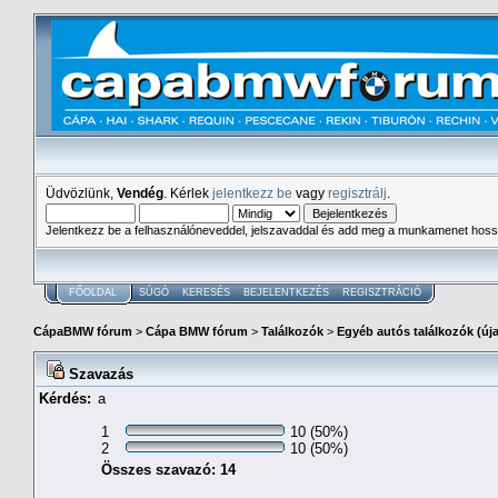
Üdvözlünk,
Vendég
. Kérlek
jelentkezz be
vagy
regisztrálj
.
Jelentkezz be a felhasználóneveddel, jelszavaddal és add meg a munkamenet hoss
FŐOLDAL
SÚGÓ
KERESÉS
BEJELENTKEZÉS
REGISZTRÁCIÓ
CápaBMW fórum
>
Cápa BMW fórum
>
Találkozók
>
Egyéb autós találkozók (új
Szavazás
Kérdés:
a
1
10 (50%)
2
10 (50%)
Összes szavazó: 14