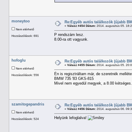
moneytoo
Re:Egyéb autós találkozók (újabb BM
«
Válasz #454 Dátum:
2014. augusztus 05. 18:
Nem elérhető
P rendszám lesz.
Hozzászólások: 691
8.00-ra ott vagyunk.
hofoglu
Re:Egyéb autós találkozók (újabb BM
«
Válasz #455 Dátum:
2014. augusztus 05. 20:
Nem elérhető
Én is regisztráltam már, de szeretnék mellétek
Hozzászólások: 556
BMW 735 '83 GKS-815
Mivel nem egyedül megyek, a 8.00 kétséges
szamitogepandris
Re:Egyéb autós találkozók (újabb BM
«
Válasz #456 Dátum:
2014. augusztus 06. 09:
Nem elérhető
Helyünk lefoglalva!
Hozzászólások: 524