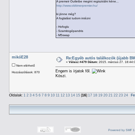
A premeir Outletbe megint regisztrálni kéne...
http://www.oldtimerpremier.hu/
ki jönne még?
A foglalást tudom intézni
- Hofoglu
- Szamitogépandris
- M5swap
mikóE28
Re:Egyéb autós találkozók (újabb BM
«
Válasz #479 Dátum:
2015. március 27. 18:44:
Nem elérhető
Engem is írjatok fől.
Hozzászólások: 870
Köszi.
Oldalak:
1
2
3
4
5
6
7
8
9
10
11
12
13
14
15
[
16
]
17
18
19
20
21
22
23
24
Fe
Powered by SMF 1