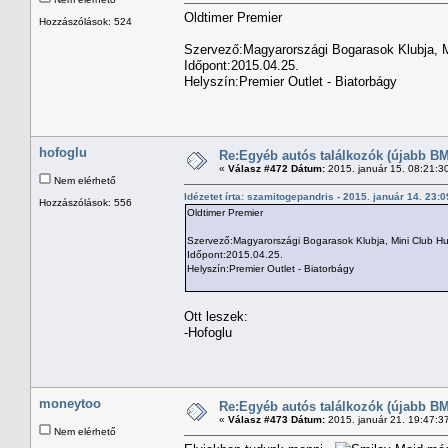
Oldtimer Premier
Hozzászólások: 524
Szervező:Magyarországi Bogarasok Klubja, M
Időpont:2015.04.25.
Helyszín:Premier Outlet - Biatorbágy
hofoglu
Re:Egyéb autós találkozók (újabb BM
«
Válasz #472 Dátum:
2015. január 15. 08:21:3
Nem elérhető
Idézetet írta: szamitogepandris - 2015. január 14. 23:
Hozzászólások: 556
Oldtimer Premier
Szervező:Magyarországi Bogarasok Klubja, Mini Club Hu
Időpont:2015.04.25.
Helyszín:Premier Outlet - Biatorbágy
Ott leszek:
-Hofoglu
moneytoo
Re:Egyéb autós találkozók (újabb BM
«
Válasz #473 Dátum:
2015. január 21. 19:47:3
Nem elérhető