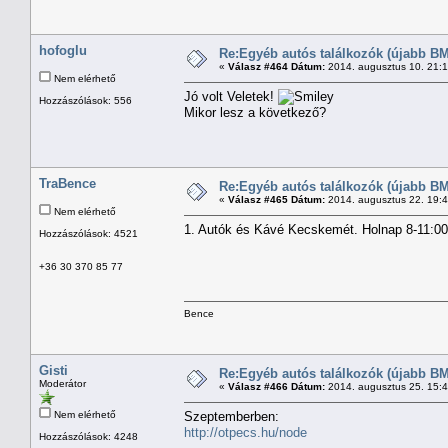
hofoglu
Re:Egyéb autós találkozók (újabb BM
«
Válasz #464 Dátum:
2014. augusztus 10. 21:
Nem elérhető
Jó volt Veletek!
Hozzászólások: 556
Mikor lesz a következő?
TraBence
Re:Egyéb autós találkozók (újabb BM
«
Válasz #465 Dátum:
2014. augusztus 22. 19:
Nem elérhető
1. Autók és Kávé Kecskemét. Holnap 8-11:00 
Hozzászólások: 4521
+36 30 370 85 77
Bence
Gisti
Re:Egyéb autós találkozók (újabb BM
Moderátor
«
Válasz #466 Dátum:
2014. augusztus 25. 15:
Nem elérhető
Szeptemberben:
http://otpecs.hu/node
Hozzászólások: 4248