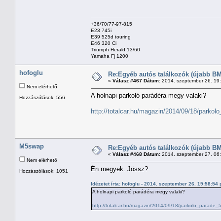
+36/70/77-97-815
E23 745i
E39 525d touring
E46 320 Ci
Triumph Herald 13/60
Yamaha Fj 1200
hofoglu
Re:Egyéb autós találkozók (újabb BM
«
Válasz #467 Dátum:
2014. szeptember 26. 19
Nem elérhető
A holnapi parkoló parádéra megy valaki?
Hozzászólások: 556
http://totalcar.hu/magazin/2014/09/18/parkol
M5swap
Re:Egyéb autós találkozók (újabb BM
«
Válasz #468 Dátum:
2014. szeptember 27. 06
Nem elérhető
Én megyek. Jössz?
Hozzászólások: 1051
Idézetet írta: hofoglu - 2014. szeptember 26. 19:58:54
A holnapi parkoló parádéra megy valaki?
http://totalcar.hu/magazin/2014/09/18/parkolo_parade_5