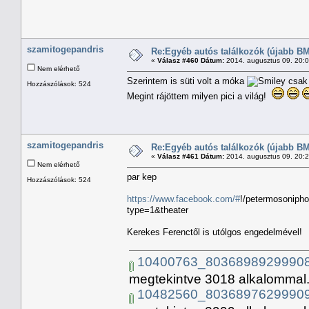
szamitogepandris
Re:Egyéb autós találkozók (újabb BM
«
Válasz #460 Dátum:
2014. augusztus 09. 20:
Nem elérhető
Szerintem is süti volt a móka
csak 
Hozzászólások: 524
Megint rájöttem milyen pici a világ!
szamitogepandris
Re:Egyéb autós találkozók (újabb BM
«
Válasz #461 Dátum:
2014. augusztus 09. 20:
Nem elérhető
par kep
Hozzászólások: 524
https://www.facebook.com/#
!/petermosoniph
type=1&theater
Kerekes Ferenctől is utólgos engedelmével!
10400763_80368989299908
megtekintve 3018 alkalommal.
10482560_80368976299909