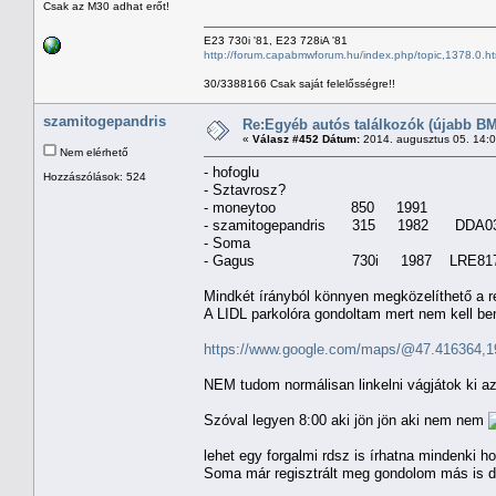
Csak az M30 adhat erőt!
E23 730i '81, E23 728iA '81
http://forum.capabmwforum.hu/index.php/topic,1378.0.ht
30/3388166 Csak saját felelősségre!!
szamitogepandris
Re:Egyéb autós találkozók (újabb BM
«
Válasz #452 Dátum:
2014. augusztus 05. 14:
Nem elérhető
- hofoglu
Hozzászólások: 524
- Sztavrosz?
- moneytoo 850 1991
- szamitogepandris 315 1982 DDA0
- Soma
- Gagus 730i 1987 LRE81
Mindkét írányból könnyen megközelíthető a re
A LIDL parkolóra gondoltam mert nem kell be
https://www.google.com/maps/@47.416364,19
NEM tudom normálisan linkelni vágjátok ki a
Szóval legyen 8:00 aki jön jön aki nem nem
lehet egy forgalmi rdsz is írhatna mindenki h
Soma már regisztrált meg gondolom más is d