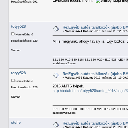
Elviekben tudunk menni.
Majd még 
Hozzászólások: 691
totyy528
Re:Egyéb autós találkozók (újabb BM
«
Válasz #474 Dátum:
2015. február 11. 22:09:
Nem elérhető
Hozzászólások: 320
Mi is megyünk, ahogy tavaly is. Egy biztos
Sámán
E21 320 M10,E30 318I,E21 320 M20,<E12 528I>,E34 
szabibmw.s5.com
totyy528
Re:Egyéb autós találkozók (újabb BM
«
Válasz #475 Dátum:
2015. március 23. 15:09:
Nem elérhető
2015 AMTS képek.
Hozzászólások: 320
http://indafoto.hu/totyy528/amts_2015/page/3
Sámán
E21 320 M10,E30 318I,E21 320 M20,<E12 528I>,E34 
szabibmw.s5.com
steffe
Re:Egyéb autós találkozók (újabb BM
«
Válasz #476 Dátum:
2015. március 23. 23:00: