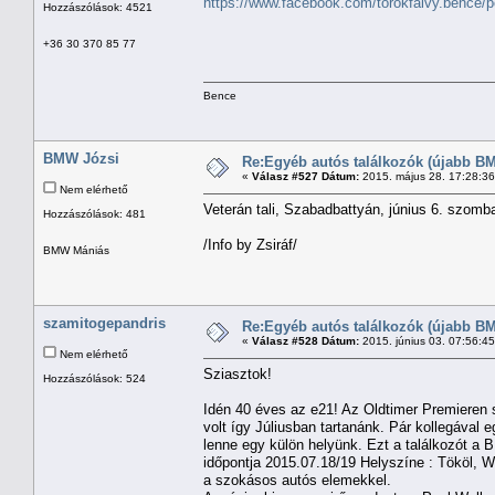
https://www.facebook.com/torokfalvy.bence/
Hozzászólások: 4521
+36 30 370 85 77
Bence
BMW Józsi
Re:Egyéb autós találkozók (újabb BM
«
Válasz #527 Dátum:
2015. május 28. 17:28:3
Nem elérhető
Veterán tali, Szabadbattyán, június 6. szomb
Hozzászólások: 481
/Info by Zsiráf/
BMW Mániás
szamitogepandris
Re:Egyéb autós találkozók (újabb BM
«
Válasz #528 Dátum:
2015. június 03. 07:56:4
Nem elérhető
Sziasztok!
Hozzászólások: 524
Idén 40 éves az e21! Az Oldtimer Premieren 
volt így Júliusban tartanánk. Pár kollegával
lenne egy külön helyünk. Ezt a találkozót a
időpontja 2015.07.18/19 Helyszíne : Tököl, W
a szokásos autós elemekkel.