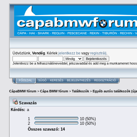
Üdvözlünk,
Vendég
. Kérlek
jelentkezz be
vagy
regisztrálj
.
Jelentkezz be a felhasználóneveddel, jelszavaddal és add meg a munkamenet hoss
FŐOLDAL
SÚGÓ
KERESÉS
BEJELENTKEZÉS
REGISZTRÁCIÓ
CápaBMW fórum
>
Cápa BMW fórum
>
Találkozók
>
Egyéb autós találkozók (új
Szavazás
Kérdés:
a
1
10 (50%)
2
10 (50%)
Összes szavazó: 14