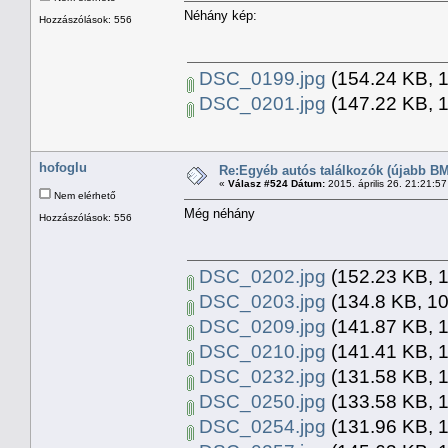
Néhány kép:
Hozzászólások: 556
DSC_0199.jpg
(154.24 KB, 1
DSC_0201.jpg
(147.22 KB, 1
hofoglu
Re:Egyéb autós találkozók (újabb BM
«
Válasz #524 Dátum:
2015. április 26. 21:21:5
Nem elérhető
Még néhány
Hozzászólások: 556
DSC_0202.jpg
(152.23 KB, 1
DSC_0203.jpg
(134.8 KB, 10
DSC_0209.jpg
(141.87 KB, 1
DSC_0210.jpg
(141.41 KB, 1
DSC_0232.jpg
(131.58 KB, 1
DSC_0250.jpg
(133.58 KB, 1
DSC_0254.jpg
(131.96 KB, 1