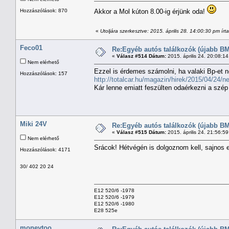
Hozzászólások: 870
Akkor a Mol kúton 8.00-ig érjünk oda!
«
Utoljára szerkesztve: 2015. április 28. 14:00:30 pm írta
Feco01
Re:Egyéb autós találkozók (újabb BM
«
Válasz #514 Dátum:
2015. április 24. 20:08:1
Nem elérhető
Ezzel is érdemes számolni, ha valaki Bp-et ne
Hozzászólások: 157
http://totalcar.hu/magazin/hirek/2015/04/24/
Kár lenne emiatt feszülten odaérkezni a szép
Miki 24V
Re:Egyéb autós találkozók (újabb BM
«
Válasz #515 Dátum:
2015. április 24. 21:56:5
Nem elérhető
Srácok! Hétvégén is dolgoznom kell, sajnos err
Hozzászólások: 4171
30/ 402 20 24
E12 520/6 -1978
E12 520/6 -1979
E12 520/6 -1980
E28 525e
moneytoo