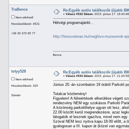
TraBence
Re:Egyéb autós találkozók (újabb BM
«
Válasz #532 Dátum:
2015. június 17. 16:43:4
Nem elérhető
Hétvégi programajánló...
Hozzászólások: 4521
+36 30 370 85 77
http://hirosveteran.hu/meghivo-muzeumok-ej
Bence
totyy528
Re:Egyéb autós találkozók (újabb BM
«
Válasz #533 Dátum:
2015. június 17. 21:20:5
Nem elérhető
Június 20.-án szombaton 19 órától Parkoló 
Hozzászólások: 320
Totalcar közlemény!
Sámán
Figyelem! A félreértések elkerülése végett 
rendezvény NEM egy szokásos Parkoló Parádé,
A közönség parkolóhelye ugyan ott lesz, aho
22.00 között kerül megrendezésre, azaz legkor
látogatók el lesznek igazítva, mivel nem egy
Szóval NEM lesz nyitva kapu 18.00 előtt, a lá
gyalogosan a III. kapun át (közel van egymás