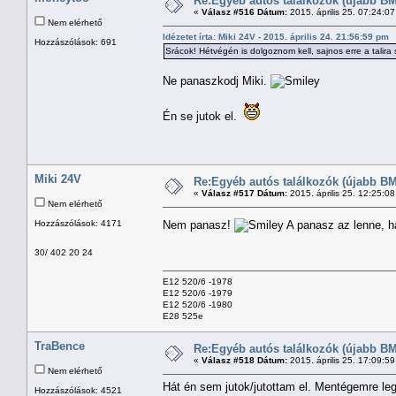
Re:Egyéb autós találkozók (újabb BM
«
Válasz #516 Dátum:
2015. április 25. 07:24:0
Nem elérhető
Idézetet írta: Miki 24V - 2015. április 24. 21:56:59 pm
Hozzászólások: 691
Srácok! Hétvégén is dolgoznom kell, sajnos erre a talira s
Ne panaszkodj Miki.
Én se jutok el.
Miki 24V
Re:Egyéb autós találkozók (újabb BM
«
Válasz #517 Dátum:
2015. április 25. 12:25:0
Nem elérhető
Hozzászólások: 4171
Nem panasz!
A panasz az lenne, h
30/ 402 20 24
E12 520/6 -1978
E12 520/6 -1979
E12 520/6 -1980
E28 525e
TraBence
Re:Egyéb autós találkozók (újabb BM
«
Válasz #518 Dátum:
2015. április 25. 17:09:5
Nem elérhető
Hát én sem jutok/jutottam el. Mentégemre 
Hozzászólások: 4521