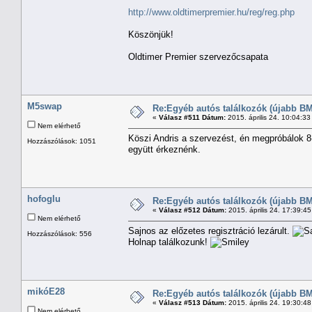
http://www.oldtimerpremier.hu/reg/reg.php
Köszönjük!
Oldtimer Premier szervezőcsapata
M5swap
Re:Egyéb autós találkozók (újabb BM
«
Válasz #511 Dátum:
2015. április 24. 10:04:3
Nem elérhető
Köszi Andris a szervezést, én megpróbálok 8-
Hozzászólások: 1051
együtt érkeznénk.
hofoglu
Re:Egyéb autós találkozók (újabb BM
«
Válasz #512 Dátum:
2015. április 24. 17:39:4
Nem elérhető
Sajnos az előzetes regisztráció lezárult.
Hozzászólások: 556
Holnap találkozunk!
mikóE28
Re:Egyéb autós találkozók (újabb BM
«
Válasz #513 Dátum:
2015. április 24. 19:30:4
Nem elérhető