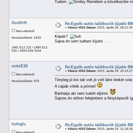
Tudom.
Remélem a következőre m
DonDr!ft
Re:Egyéb autós találkozók (újabb BM
«
Válasz #521 Dátum:
2015. április 26. 08:21:3
Nem elérhető
Képek?
Hozzászólások: 1818
Sajna én sem tudtam kijutni . . .
1981 E12 1JZ / 1980 E12
520 / 2000 E39 520d
mikóE28
Re:Egyéb autós találkozók (újabb BM
«
Válasz #522 Dátum:
2015. április 26. 20:15:2
Nem elérhető
Tényleg jó kis tali volt jó volt látni titeket s
Hozzászólások: 870
A cápák vitték a prímet!
Bánhatja aki nem tudott eljönni.
Sajnos én otthon felejtettem a fényképezőt í
hofoglu
Re:Egyéb autós találkozók (újabb BM
«
Válasz #523 Dátum:
2015. április 26. 21:18:2
Nem elérhető