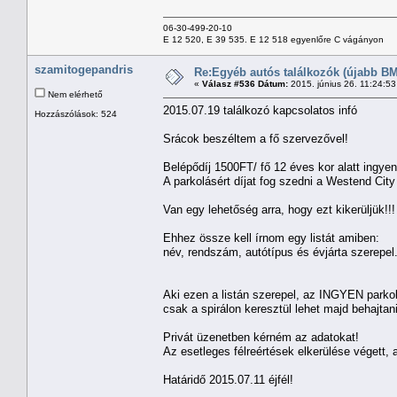
06-30-499-20-10
E 12 520, E 39 535. E 12 518 egyenlőre C vágányon
szamitogepandris
Re:Egyéb autós találkozók (újabb BM
«
Válasz #536 Dátum:
2015. június 26. 11:24:5
Nem elérhető
2015.07.19 találkozó kapcsolatos infó
Hozzászólások: 524
Srácok beszéltem a fő szervezővel!
Belépődíj 1500FT/ fő 12 éves kor alatt ingye
A parkolásért díjat fog szedni a Westend City
Van egy lehetőség arra, hogy ezt kikerüljük!!!
Ehhez össze kell írnom egy listát amiben:
név, rendszám, autótípus és évjárta szerepel
Aki ezen a listán szerepel, az INGYEN parkol
csak a spirálon keresztül lehet majd behajtan
Privát üzenetben kérném az adatokat!
Az esetleges félreértések elkerülése végett,
Határidő 2015.07.11 éjfél!