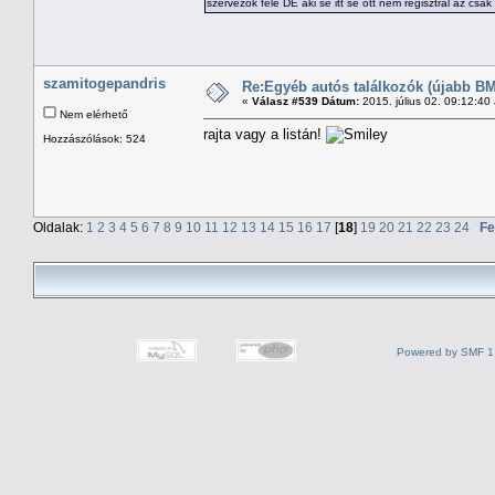
szervezők felé DE aki se itt se ott nem regisztrál az csak 
szamitogepandris
Re:Egyéb autós találkozók (újabb BM
«
Válasz #539 Dátum:
2015. július 02. 09:12:40
Nem elérhető
rajta vagy a listán!
Hozzászólások: 524
Oldalak:
1
2
3
4
5
6
7
8
9
10
11
12
13
14
15
16
17
[
18
]
19
20
21
22
23
24
Fe
Powered by SMF 1