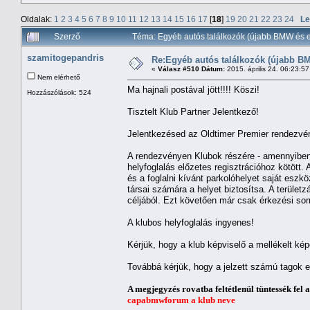
Oldalak:
1
2
3
4
5
6
7
8
9
10
11
12
13
14
15
16
17
[
18
]
19
20
21
22
23
24
Le
Szerző
Téma: Egyéb autós találkozók (újabb BMW és e
szamitogepandris
Re:Egyéb autós találkozók (újabb BM
«
Válasz #510 Dátum:
2015. április 24. 06:23:5
Nem elérhető
Ma hajnali postával jött!!!! Köszi!
Hozzászólások: 524
Tisztelt Klub Partner Jelentkező!
Jelentkezésed az Oldtimer Premier rendezvén
A rendezvényen Klubok részére - amennyiben t
helyfoglalás előzetes regisztrációhoz kötött.
és a foglalni kívánt parkolóhelyet saját eszkö
társai számára a helyet biztosítsa. A területz
céljából. Ezt követően már csak érkezési sor
A klubos helyfoglalás ingyenes!
Kérjük, hogy a klub képviselő a mellékelt ké
Továbbá kérjük, hogy a jelzett számú tagok e
A megjegyzés rovatba feltétlenül tüntessék fel 
capabmwforum a klub neve