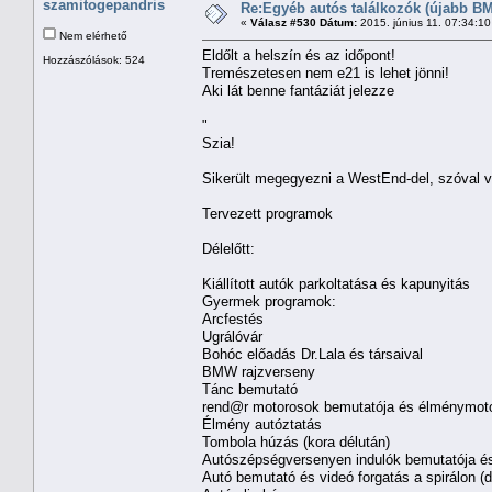
szamitogepandris
Re:Egyéb autós találkozók (újabb BM
«
Válasz #530 Dátum:
2015. június 11. 07:34:1
Nem elérhető
Eldőlt a helszín és az időpont!
Hozzászólások: 524
Tremészetesen nem e21 is lehet jönni!
Aki lát benne fantáziát jelezze
"
Szia!
Sikerült megegyezni a WestEnd-del, szóval vá
Tervezett programok
Délelőtt:
Kiállított autók parkoltatása és kapunyitás
Gyermek programok:
Arcfestés
Ugrálóvár
Bohóc előadás Dr.Lala és társaival
BMW rajzverseny
Tánc bemutató
rend@r motorosok bemutatója és élménymoto
Élmény autóztatás
Tombola húzás (kora délután)
Autószépségversenyen indulók bemutatója és
Autó bemutató és videó forgatás a spirálon (d