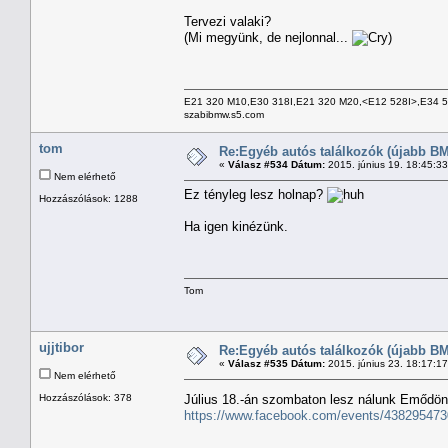
Tervezi valaki?
(Mi megyünk, de nejlonnal...
)
E21 320 M10,E30 318I,E21 320 M20,<E12 528I>,E34 
szabibmw.s5.com
tom
Re:Egyéb autós találkozók (újabb BM
«
Válasz #534 Dátum:
2015. június 19. 18:45:3
Nem elérhető
Ez tényleg lesz holnap?
Hozzászólások: 1288
Ha igen kinézünk.
Tom
ujjtibor
Re:Egyéb autós találkozók (újabb BM
«
Válasz #535 Dátum:
2015. június 23. 18:17:1
Nem elérhető
Hozzászólások: 378
Július 18.-án szombaton lesz nálunk Emődön,
https://www.facebook.com/events/438295473