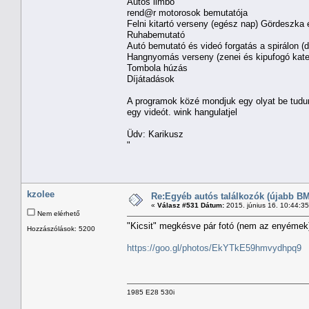
Autós limbó
rend@r motorosok bemutatója
Felni kitartó verseny (egész nap) Gördeszk
Ruhabemutató
Autó bemutató és videó forgatás a spirálon (d
Hangnyomás verseny (zenei és kipufogó kate
Tombola húzás
Díjátadások
A programok közé mondjuk egy olyat be tudunk 
egy videót. wink hangulatjel
Üdv: Karikusz
"
kzolee
Re:Egyéb autós találkozók (újabb BM
«
Válasz #531 Dátum:
2015. június 16. 10:44:3
Nem elérhető
"Kicsit" megkésve pár fotó (nem az enyémek)
Hozzászólások: 5200
https://goo.gl/photos/EkYTkE59hmvydhpq9
1985 E28 530i