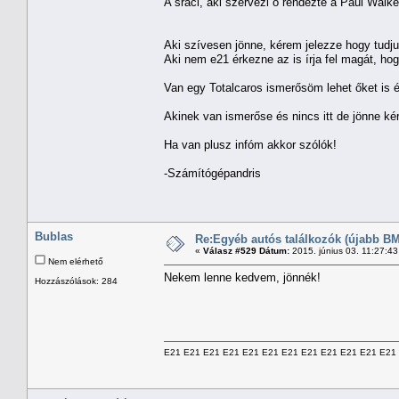
A sráci, aki szervezi ő rendezte a Paul Walk
Aki szívesen jönne, kérem jelezze hogy tudju
Aki nem e21 érkezne az is írja fel magát, hog
Van egy Totalcaros ismerősöm lehet őket is é
Akinek van ismerőse és nincs itt de jönne kér
Ha van plusz infóm akkor szólók!
-Számítógépandris
Bublas
Re:Egyéb autós találkozók (újabb BM
«
Válasz #529 Dátum:
2015. június 03. 11:27:4
Nem elérhető
Nekem lenne kedvem, jönnék!
Hozzászólások: 284
E21 E21 E21 E21 E21 E21 E21 E21 E21 E21 E21 E21