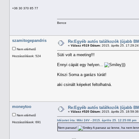
+36 30 370 85 77
Bence
szamitogepandris
Re:Egyéb autós találkozók (újabb BM
«
Válasz #519 Dátum:
2015. április 25. 17:29:2
Nem elérhető
Süti volt a meeting!!!
Hozzászólások: 524
Ennyi cápát egy helyen...
)))
Köszi Soma a garázs túrát!
aki csinált képeket feltolhatná.
moneytoo
Re:Egyéb autós találkozók (újabb BM
«
Válasz #520 Dátum:
2015. április 25. 18:59:3
Nem elérhető
Idézetet írta: Miki 24V - 2015. április 25. 12:25:08 pm
Hozzászólások: 691
Nem panasz!
A panasz az lenne, ha nem lenne