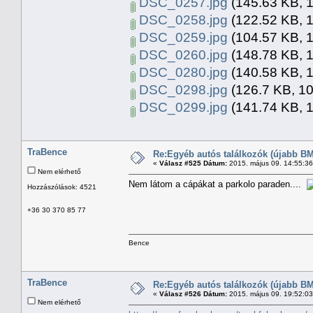
DSC_0257.jpg
(145.63 KB, 1
DSC_0258.jpg
(122.52 KB, 1
DSC_0259.jpg
(104.57 KB, 1
DSC_0260.jpg
(148.78 KB, 1
DSC_0280.jpg
(140.58 KB, 1
DSC_0298.jpg
(126.7 KB, 10
DSC_0299.jpg
(141.74 KB, 1
TraBence
Re:Egyéb autós találkozók (újabb BM
«
Válasz #525 Dátum:
2015. május 09. 14:55:3
Nem elérhető
Nem látom a cápákat a parkolo paraden....
Hozzászólások: 4521
+36 30 370 85 77
Bence
TraBence
Re:Egyéb autós találkozók (újabb BM
«
Válasz #526 Dátum:
2015. május 09. 19:52:0
Nem elérhető