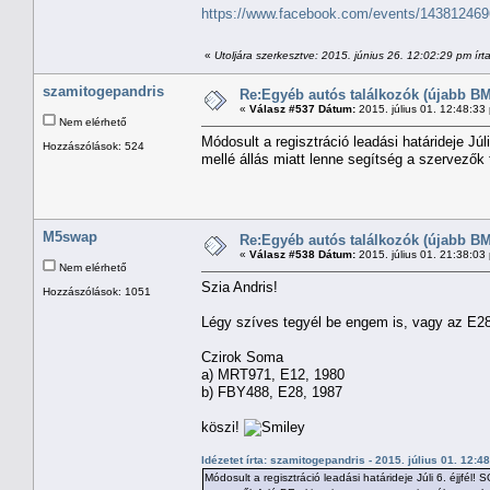
https://www.facebook.com/events/14381246
«
Utoljára szerkesztve: 2015. június 26. 12:02:29 pm ír
szamitogepandris
Re:Egyéb autós találkozók (újabb BM
«
Válasz #537 Dátum:
2015. július 01. 12:48:33
Nem elérhető
Módosult a regisztráció leadási határideje Jú
Hozzászólások: 524
mellé állás miatt lenne segítség a szervezők f
M5swap
Re:Egyéb autós találkozók (újabb BM
«
Válasz #538 Dátum:
2015. július 01. 21:38:03
Nem elérhető
Szia Andris!
Hozzászólások: 1051
Légy szíves tegyél be engem is, vagy az E2
Czirok Soma
a) MRT971, E12, 1980
b) FBY488, E28, 1987
köszi!
Idézetet írta: szamitogepandris - 2015. július 01. 12:4
Módosult a regisztráció leadási határideje Júli 6. éjjfél