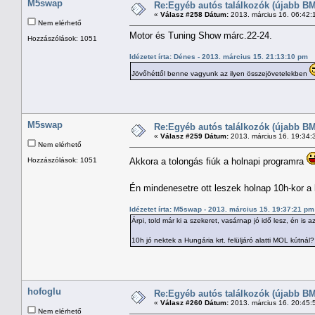
M5swap
Re:Egyéb autós találkozók (újabb BM
«
Válasz #258 Dátum:
2013. március 16. 06:42:
Nem elérhető
Motor és Tuning Show márc.22-24.
Hozzászólások: 1051
Idézetet írta: Dénes - 2013. március 15. 21:13:10 pm
Jövőhéttől benne vagyunk az ilyen összejövetelekben
M5swap
Re:Egyéb autós találkozók (újabb BM
«
Válasz #259 Dátum:
2013. március 16. 19:34:
Nem elérhető
Hozzászólások: 1051
Akkora a tolongás fiúk a holnapi programra
Én mindenesetre ott leszek holnap 10h-kor a
Idézetet írta: M5swap - 2013. március 15. 19:37:21 pm
Árpi, told már ki a szekeret, vasárnap jó idő lesz, én is 
10h jó nektek a Hungária krt. felüljáró alatti MOL kútnál?
hofoglu
Re:Egyéb autós találkozók (újabb BM
«
Válasz #260 Dátum:
2013. március 16. 20:45:
Nem elérhető