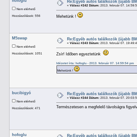
hofoglu
Re:Egyéb autós találkozók (újabb BM
«
Válasz #242 Dátum:
2013. február 07. 14:59:
Nem elérhető
Hozzászólások: 556
Mehetünk !
M5swap
Re:Egyéb autós találkozók (újabb BM
«
Válasz #243 Dátum:
2013. február 07. 19:49:
Nem elérhető
Hozzászólások: 1051
Zsír! Időben egyeztetünk
Idézetet írta: hofoglu - 2013. február 07. 14:59:54 pm
Mehetünk !
bucibigyó
Re:Egyéb autós találkozók (újabb BM
«
Válasz #244 Dátum:
2013. február 07. 20:03:
Nem elérhető
Természetesen a megfelelő távolságra figyel
Hozzászólások: 471
hofoglu
Re:Egyéb autós találkozók (újabb BM