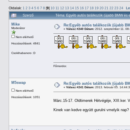
Oldalak:
1
2
3
4
5
6
7
8
[
9
]
10
11
12
13
14
15
16
17
18
19
20
21
22
23
24
Le
Szerző
Téma: Egyéb autós találkozók (újabb BMW és e
Mike
Re:Egyéb autós találkozók (újabb BM
Moderátor
«
Válasz #240 Dátum:
2012. szeptember 11. 08
Nem elérhető
Hozzászólások: 4841
Csokihabanero :D
Főmordor.
M5swap
Re:Egyéb autós találkozók (újabb BM
«
Válasz #241 Dátum:
2013. február 05. 14:44:
Nem elérhető
Hozzászólások: 1051
Márc.15-17. Oldtimerek Hétvégéje, XIII.ker. V
Kinek van kedve együtt gurulni vmelyik nap?