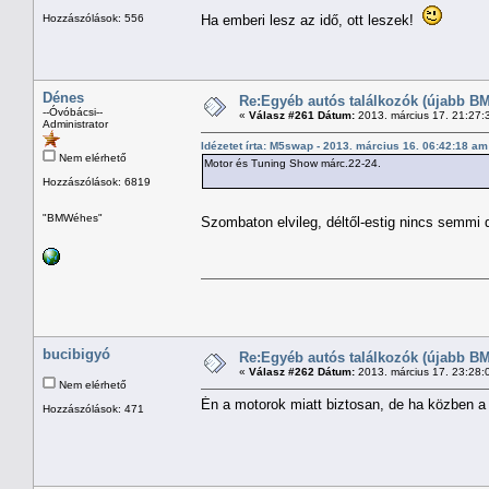
Hozzászólások: 556
Ha emberi lesz az idő, ott leszek!
Dénes
Re:Egyéb autós találkozók (újabb BM
--Óvóbácsi--
«
Válasz #261 Dátum:
2013. március 17. 21:27:
Administrator
Idézetet írta: M5swap - 2013. március 16. 06:42:18 am
Nem elérhető
Motor és Tuning Show márc.22-24.
Hozzászólások: 6819
"BMWéhes"
Szombaton elvileg, déltől-estig nincs semm
bucibigyó
Re:Egyéb autós találkozók (újabb BM
«
Válasz #262 Dátum:
2013. március 17. 23:28:
Nem elérhető
Én a motorok miatt biztosan, de ha közben a
Hozzászólások: 471