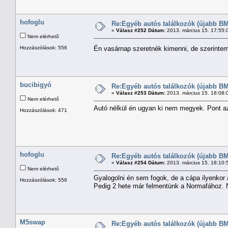
hofoglu
Re:Egyéb autós találkozók (újabb BM
«
Válasz #252 Dátum:
2013. március 15. 17:55:
Nem elérhető
Hozzászólások: 556
Én vasárnap szeretnék kimenni, de szerinte
bucibigyó
Re:Egyéb autós találkozók (újabb BM
«
Válasz #253 Dátum:
2013. március 15. 18:08:
Nem elérhető
Autó nélkül én ugyan ki nem megyek. Pont az 
Hozzászólások: 471
hofoglu
Re:Egyéb autós találkozók (újabb BM
«
Válasz #254 Dátum:
2013. március 15. 18:10:
Nem elérhető
Gyalogolni én sem fogok, de a cápa ilyenkor 
Hozzászólások: 556
Pedig 2 hete már felmentünk a Normafához. 
M5swap
Re:Egyéb autós találkozók (újabb BM