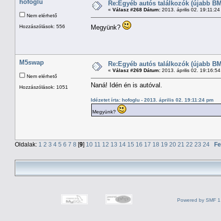
hofoglu
Re:Egyéb autós találkozók (újabb BM
«
Válasz #268 Dátum:
2013. április 02. 19:11:2
Nem elérhető
Hozzászólások: 556
Megyünk?
M5swap
Re:Egyéb autós találkozók (újabb BM
«
Válasz #269 Dátum:
2013. április 02. 19:16:5
Nem elérhető
Naná! Idén én is autóval.
Hozzászólások: 1051
Idézetet írta: hofoglu - 2013. április 02. 19:11:24 pm
Megyünk?
Oldalak:
1
2
3
4
5
6
7
8
[
9
]
10
11
12
13
14
15
16
17
18
19
20
21
22
23
24
Fe
Powered by SMF 1