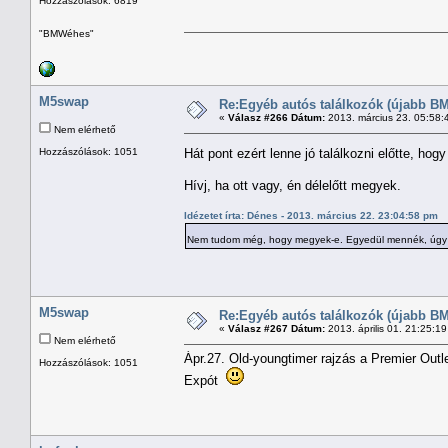
Hozzászólások: 6819
"BMWéhes"
M5swap
Re:Egyéb autós találkozók (újabb BM
«
Válasz #266 Dátum:
2013. március 23. 05:58:
Nem elérhető
Hozzászólások: 1051
Hát pont ezért lenne jó találkozni előtte, ho
Hívj, ha ott vagy, én délelőtt megyek.
Idézetet írta: Dénes - 2013. március 22. 23:04:58 pm
Nem tudom még, hogy megyek-e. Egyedül mennék, úgy
M5swap
Re:Egyéb autós találkozók (újabb BM
«
Válasz #267 Dátum:
2013. április 01. 21:25:1
Nem elérhető
Ápr.27. Old-youngtimer rajzás a Premier Outle
Hozzászólások: 1051
Expót