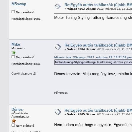
M5swap
Re:Egyéb autós találkozók (újabb BM
«
Válasz #263 Dátum:
2013. március 22. 18:21:
Nem elérhető
Motor-Tuning-Styling-Tattoing-Hairdressing s
Hozzászólások: 1051
Mike
Re:Egyéb autós találkozók (újabb BM
Moderátor
«
Válasz #264 Dátum:
2013. március 22. 20:27:
Nem elérhető
Idézetet írta: M5swap - 2013. március 22. 18:21:52 pm
Motor-Tuning-Styling-Tattoing-Hairdressing showra jön v
Hozzászólások: 4841
Dénes tervezte. Mitju meg úgy tesz, mintha k
Csokihabanero :D
Főmordor.
Dénes
Re:Egyéb autós találkozók (újabb BM
--Óvóbácsi--
«
Válasz #265 Dátum:
2013. március 22. 23:04:
Administrator
Nem tudom még, hogy megyek-e. Egyedül m
Nem elérhető