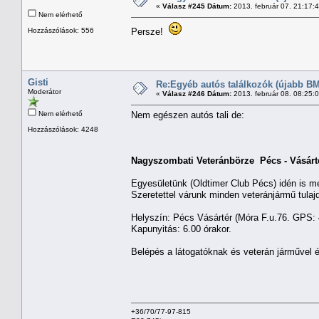
«
Válasz #245 Dátum:
2013. február 07. 21:17:
Nem elérhető
Hozzászólások: 556
Persze!
Gisti
Re:Egyéb autós találkozók (újabb BM
Moderátor
«
Válasz #246 Dátum:
2013. február 08. 08:25:
Nem elérhető
Nem egészen autós tali de:
Hozzászólások: 4248
Nagyszombati Veteránbörze Pécs - Vásárt
Egyesületünk (Oldtimer Club Pécs) idén is 
Szeretettel várunk minden veteránjármű tulajdo
Helyszín: Pécs Vásártér (Móra F.u.76. GPS: 
Kapunyitás: 6.00 órakor.
Belépés a látogatóknak és veterán járművel
+36/70/77-97-815