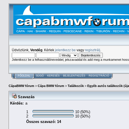
Üdvözlünk,
Vendég
. Kérlek
jelentkezz be
vagy
regisztrálj
.
Jelentkezz be a felhasználóneveddel, jelszavaddal és add meg a munkamenet hoss
FŐOLDAL
SÚGÓ
KERESÉS
BEJELENTKEZÉS
REGISZTRÁCIÓ
CápaBMW fórum
>
Cápa BMW fórum
>
Találkozók
>
Egyéb autós találkozók (új
Szavazás
Kérdés:
a
1
10 (50%)
2
10 (50%)
Összes szavazó: 14