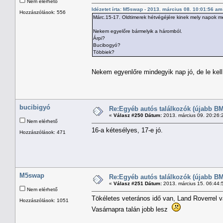
Nem elérhető
Idézetet írta: M5swap - 2013. március 08. 10:01:56 am
Hozzászólások: 556
Márc.15-17. Oldtimerek hétvégéjére kinek mely napok m
Nekem egyelőre bármelyik a háromból.
Árpi?
Bucibogyó?
Többiek?
Nekem egyenlőre mindegyik nap jó, de le kell
bucibigyó
Re:Egyéb autós találkozók (újabb BM
«
Válasz #250 Dátum:
2013. március 09. 20:26:
Nem elérhető
16-a kétesélyes, 17-e jó.
Hozzászólások: 471
M5swap
Re:Egyéb autós találkozók (újabb BM
«
Válasz #251 Dátum:
2013. március 15. 06:44:
Nem elérhető
Tökéletes veterános idő van, Land Roverrel va
Hozzászólások: 1051
Vasárnapra talán jobb lesz