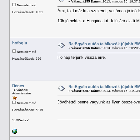
«
Válasz #255 Dátum:
2013. március 15. 19:37:
Nem elérhető
Árpi, told már ki a szekeret, vasárnap jó idő 
Hozzászólások: 1051
10h jó nektek a Hungária krt. felüljáró alatti
hofoglu
Re:Egyéb autós találkozók (újabb BM
«
Válasz #256 Dátum:
2013. március 15. 20:29:
Nem elérhető
Holnap térjünk vissza erre.
Hozzászólások: 556
Dénes
Re:Egyéb autós találkozók (újabb BM
--Óvóbácsi--
«
Válasz #257 Dátum:
2013. március 15. 21:13:
Administrator
Jövőhéttől benne vagyunk az ilyen összejöv
Nem elérhető
Hozzászólások: 6819
"BMWéhes"