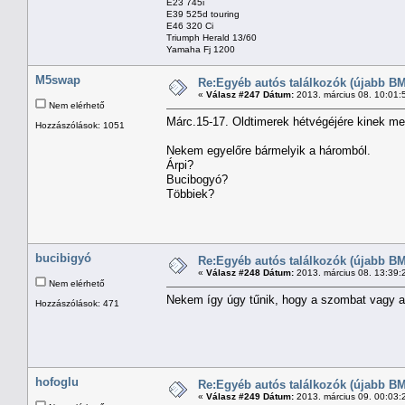
E23 745i
E39 525d touring
E46 320 Ci
Triumph Herald 13/60
Yamaha Fj 1200
M5swap
Re:Egyéb autós találkozók (újabb BM
«
Válasz #247 Dátum:
2013. március 08. 10:01:
Nem elérhető
Márc.15-17. Oldtimerek hétvégéjére kinek m
Hozzászólások: 1051
Nekem egyelőre bármelyik a háromból.
Árpi?
Bucibogyó?
Többiek?
bucibigyó
Re:Egyéb autós találkozók (újabb BM
«
Válasz #248 Dátum:
2013. március 08. 13:39:
Nem elérhető
Nekem így úgy tűnik, hogy a szombat vagy a 
Hozzászólások: 471
hofoglu
Re:Egyéb autós találkozók (újabb BM
«
Válasz #249 Dátum:
2013. március 09. 00:03: