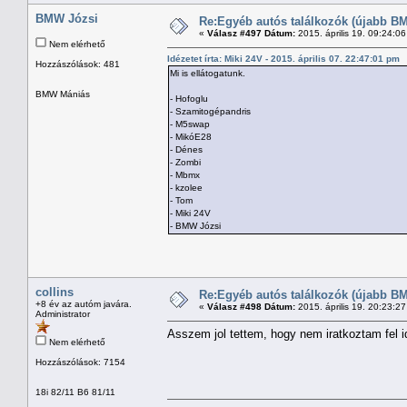
BMW Józsi
Re:Egyéb autós találkozók (újabb BM
«
Válasz #497 Dátum:
2015. április 19. 09:24:0
Nem elérhető
Idézetet írta: Miki 24V - 2015. április 07. 22:47:01 pm
Hozzászólások: 481
Mi is ellátogatunk.
BMW Mániás
- Hofoglu
- Szamitogépandris
- M5swap
- MikóE28
- Dénes
- Zombi
- Mbmx
- kzolee
- Tom
- Miki 24V
- BMW Józsi
collins
Re:Egyéb autós találkozók (újabb BM
+8 év az autóm javára.
«
Válasz #498 Dátum:
2015. április 19. 20:23:2
Administrator
Asszem jol tettem, hogy nem iratkoztam fel i
Nem elérhető
Hozzászólások: 7154
18i 82/11 B6 81/11