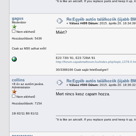
"It is like an aircraft. If you replace parts and keep it up, it
gagus
Re:Egyéb autós találkozók (újabb BM
Moderátor
«
Válasz #499 Dátum:
2015. április 20. 16:34:3
Nem elérhető
Miért?
Hozzászólások: 5436
Csak az M30 adhat erőt!
E23 730i '81, E23 728iA '81
http://forum.capabmwforum.hu/index.php/topic,1378.0.ht
30/3388166 Csak saját felelősségre!!
collins
Re:Egyéb autós találkozók (újabb BM
+8 év az autóm javára.
«
Válasz #500 Dátum:
2015. április 20. 18:36:3
Administrator
Mert nincs kesz capam hozza.
Nem elérhető
Hozzászólások: 7154
18i 82/11 B6 81/11
"It is like an aircraft. If you replace parts and keep it up, it