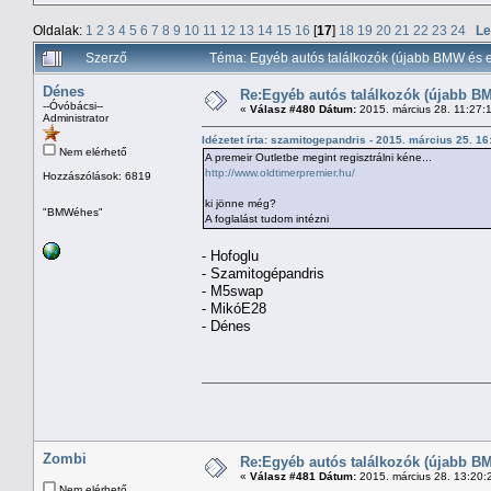
Oldalak:
1
2
3
4
5
6
7
8
9
10
11
12
13
14
15
16
[
17
]
18
19
20
21
22
23
24
Le
Szerző
Téma: Egyéb autós találkozók (újabb BMW és e
Dénes
Re:Egyéb autós találkozók (újabb BM
--Óvóbácsi--
«
Válasz #480 Dátum:
2015. március 28. 11:27:
Administrator
Idézetet írta: szamitogepandris - 2015. március 25. 1
Nem elérhető
A premeir Outletbe megint regisztrálni kéne...
http://www.oldtimerpremier.hu/
Hozzászólások: 6819
ki jönne még?
"BMWéhes"
A foglalást tudom intézni
- Hofoglu
- Szamitogépandris
- M5swap
- MikóE28
- Dénes
Zombi
Re:Egyéb autós találkozók (újabb BM
«
Válasz #481 Dátum:
2015. március 28. 13:20:
Nem elérhető