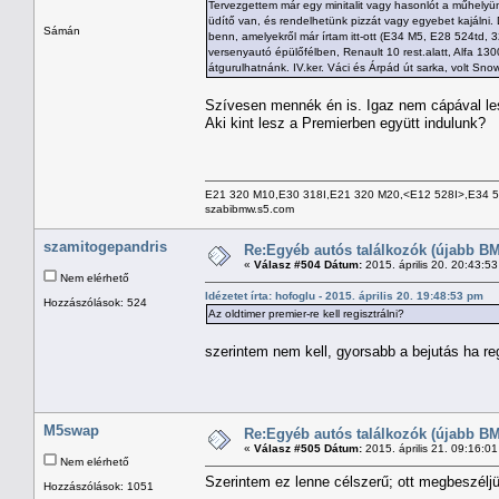
Tervezgettem már egy minitalit vagy hasonlót a műhelyün
üdítő van, és rendelhetünk pizzát vagy egyebet kajálni. 
Sámán
benn, amelyekről már írtam itt-ott (E34 M5, E28 524td, 3
versenyautó épülőfélben, Renault 10 rest.alatt, Alfa 1300
átgurulhatnánk. IV.ker. Váci és Árpád út sarka, volt Sno
Szívesen mennék én is. Igaz nem cápával le
Aki kint lesz a Premierben együtt indulunk?
E21 320 M10,E30 318I,E21 320 M20,<E12 528I>,E34 
szabibmw.s5.com
szamitogepandris
Re:Egyéb autós találkozók (újabb BM
«
Válasz #504 Dátum:
2015. április 20. 20:43:5
Nem elérhető
Idézetet írta: hofoglu - 2015. április 20. 19:48:53 pm
Hozzászólások: 524
Az oldtimer premier-re kell regisztrálni?
szerintem nem kell, gyorsabb a bejutás ha reg
M5swap
Re:Egyéb autós találkozók (újabb BM
«
Válasz #505 Dátum:
2015. április 21. 09:16:0
Nem elérhető
Szerintem ez lenne célszerű; ott megbeszéljü
Hozzászólások: 1051