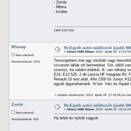
- Zombi
- Mbmx
- kzolee
1985 E28 530i
M5swap
Re:Egyéb autós találkozók (újabb BM
«
Válasz #485 Dátum:
2015. április 06. 17:03:5
Nem elérhető
Tervezgettem már egy minitalit vagy hasonló
Hozzászólások: 1051
szívesen látlak ott benneteket. Sör, üdítő v
szervizt, ha valakit érdekel, ill. van néhány 
E24, E12 525, 2 db Lancia HF Integrale 8V, Fi
Renault 10 rest.alatt, Alfa 1300 Gt Junior, A11
együtt átgurulhatnánk. IV.ker. Váci és Árpád 
«
Utoljára szerkesztve: 2015. április 06. 17:18:56 pm ír
Zombi
Re:Egyéb autós találkozók (újabb BM
«
Válasz #486 Dátum:
2015. április 06. 18:24:2
Nem elérhető
Ha lehet én nyitott vagyok.
Hozzászólások: 428