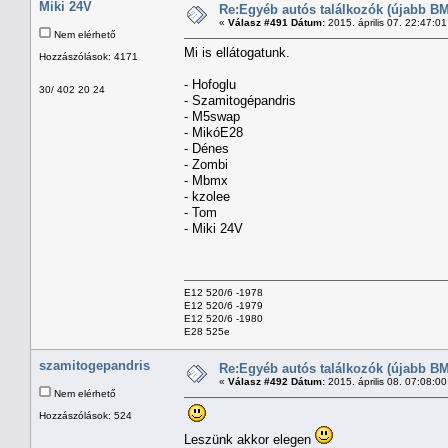
Miki 24V
Re:Egyéb autós találkozók (újabb BM
«
Válasz #491 Dátum:
2015. április 07. 22:47:0
Nem elérhető
Mi is ellátogatunk.
Hozzászólások: 4171
- Hofoglu
30/ 402 20 24
- Szamitogépandris
- M5swap
- MikóE28
- Dénes
- Zombi
- Mbmx
- kzolee
- Tom
- Miki 24V
E12 520/6 -1978
E12 520/6 -1979
E12 520/6 -1980
E28 525e
szamitogepandris
Re:Egyéb autós találkozók (újabb BM
«
Válasz #492 Dátum:
2015. április 08. 07:08:0
Nem elérhető
Hozzászólások: 524
Leszünk akkor elegen