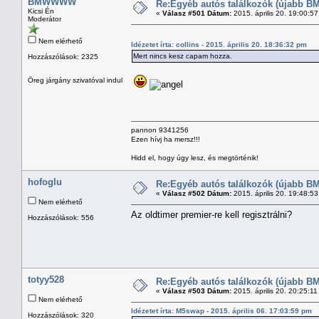
BMWWWW
Re:Egyéb autós találkozók (újabb BM
Kicsi Én
«
Válasz #501 Dátum:
2015. április 20. 19:00:5
Moderátor
Nem elérhető
Idézetet írta: collins - 2015. április 20. 18:36:32 pm
Mert nincs kesz capam hozza.
Hozzászólások: 2325
Öreg járgány szivatóval indul
pannon 9341256
Ezen hívj ha mersz!!!
Hidd el, hogy úgy lesz, és megtörténik!
hofoglu
Re:Egyéb autós találkozók (újabb BM
«
Válasz #502 Dátum:
2015. április 20. 19:48:5
Nem elérhető
Az oldtimer premier-re kell regisztrálni?
Hozzászólások: 556
totyy528
Re:Egyéb autós találkozók (újabb BM
«
Válasz #503 Dátum:
2015. április 20. 20:25:1
Nem elérhető
Idézetet írta: M5swap - 2015. április 06. 17:03:59 pm
Hozzászólások: 320