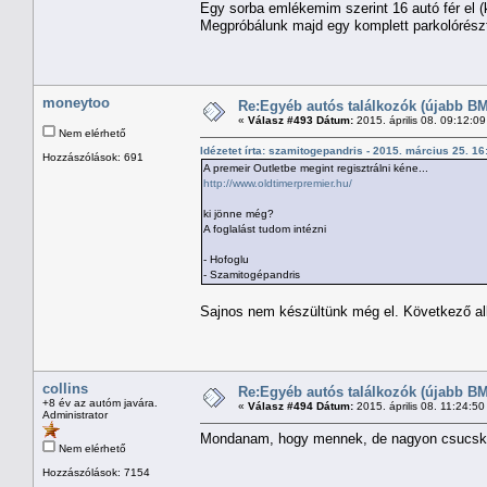
Egy sorba emlékemim szerint 16 autó fér el (
Megpróbálunk majd egy komplett parkolórészt l
moneytoo
Re:Egyéb autós találkozók (újabb BM
«
Válasz #493 Dátum:
2015. április 08. 09:12:0
Nem elérhető
Idézetet írta: szamitogepandris - 2015. március 25. 1
Hozzászólások: 691
A premeir Outletbe megint regisztrálni kéne...
http://www.oldtimerpremier.hu/
ki jönne még?
A foglalást tudom intézni
- Hofoglu
- Szamitogépandris
Sajnos nem készültünk még el. Következő a
collins
Re:Egyéb autós találkozók (újabb BM
+8 év az autóm javára.
«
Válasz #494 Dátum:
2015. április 08. 11:24:5
Administrator
Mondanam, hogy mennek, de nagyon csucsko
Nem elérhető
Hozzászólások: 7154