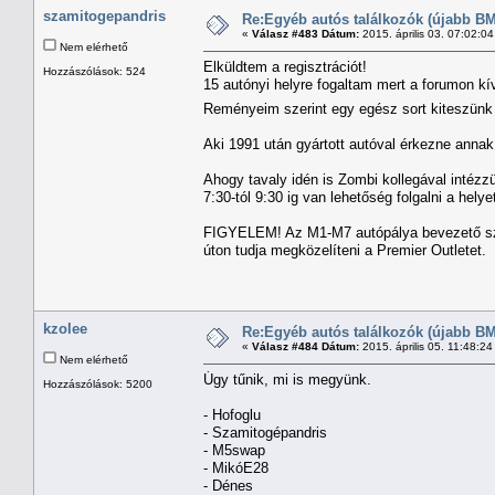
szamitogepandris
Re:Egyéb autós találkozók (újabb BM
«
Válasz #483 Dátum:
2015. április 03. 07:02:0
Nem elérhető
Elküldtem a regisztrációt!
Hozzászólások: 524
15 autónyi helyre fogaltam mert a forumon kí
Reményeim szerint egy egész sort kiteszün
Aki 1991 után gyártott autóval érkezne annak 
Ahogy tavaly idén is Zombi kollegával intézzü
7:30-tól 9:30 ig van lehetőség folgalni a hely
FIGYELEM! Az M1-M7 autópálya bevezető szak
úton tudja megközelíteni a Premier Outletet.
kzolee
Re:Egyéb autós találkozók (újabb BM
«
Válasz #484 Dátum:
2015. április 05. 11:48:2
Nem elérhető
Úgy tűnik, mi is megyünk.
Hozzászólások: 5200
- Hofoglu
- Szamitogépandris
- M5swap
- MikóE28
- Dénes