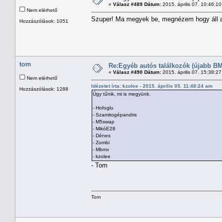
«
Válasz #489 Dátum:
2015. április 07. 10:46:1
Nem elérhető
Szuper! Ma megyek be, megnézem hogy áll 
Hozzászólások: 1051
tom
Re:Egyéb autós találkozók (újabb BM
«
Válasz #490 Dátum:
2015. április 07. 15:38:2
Nem elérhető
Idézetet írta: kzolee - 2015. április 05. 11:48:24 am
Hozzászólások: 1288
Úgy tűnik, mi is megyünk.
- Hofoglu
- Szamitogépandris
- M5swap
- MikóE28
- Dénes
- Zombi
- Mbmx
- kzolee
- Tom
Tom