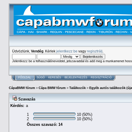
Üdvözlünk,
Vendég
. Kérlek
jelentkezz be
vagy
regisztrálj
.
Jelentkezz be a felhasználóneveddel, jelszavaddal és add meg a munkamenet hoss
FŐOLDAL
SÚGÓ
KERESÉS
BEJELENTKEZÉS
REGISZTRÁCIÓ
CápaBMW fórum
>
Cápa BMW fórum
>
Találkozók
>
Egyéb autós találkozók (új
Szavazás
Kérdés:
a
1
10 (50%)
2
10 (50%)
Összes szavazó: 14