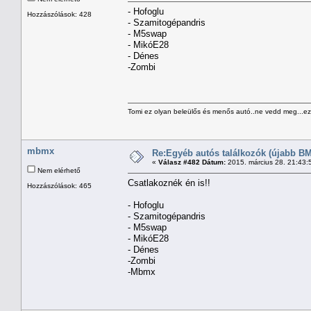
- Hofoglu
Hozzászólások: 428
- Szamitogépandris
- M5swap
- MikóE28
- Dénes
-Zombi
Tomi ez olyan beleülős és menős autó..ne vedd meg...ezz
mbmx
Re:Egyéb autós találkozók (újabb BM
«
Válasz #482 Dátum:
2015. március 28. 21:43:
Nem elérhető
Csatlakoznék én is!!
Hozzászólások: 465
- Hofoglu
- Szamitogépandris
- M5swap
- MikóE28
- Dénes
-Zombi
-Mbmx