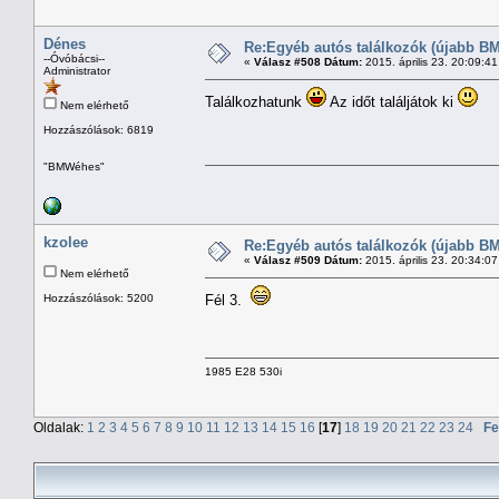
Dénes
Re:Egyéb autós találkozók (újabb BM
--Óvóbácsi--
«
Válasz #508 Dátum:
2015. április 23. 20:09:4
Administrator
Találkozhatunk
Az időt találjátok ki
Nem elérhető
Hozzászólások: 6819
"BMWéhes"
kzolee
Re:Egyéb autós találkozók (újabb BM
«
Válasz #509 Dátum:
2015. április 23. 20:34:0
Nem elérhető
Hozzászólások: 5200
Fél 3.
1985 E28 530i
Oldalak:
1
2
3
4
5
6
7
8
9
10
11
12
13
14
15
16
[
17
]
18
19
20
21
22
23
24
Fe