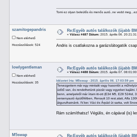
Tomi ez olyan beleülős és menős autó..ne vedd meg...ezz
szamitogepandris
Re:Egyéb autós találkozók (újabb BM
«
Válasz #487 Dátum:
2015. április 06. 20:21:3
Nem elérhető
Hozzászólások: 524
Andris is csatlakozna a garázslátogatók csa
lowlygentleman
Re:Egyéb autós találkozók (újabb BM
«
Válasz #488 Dátum:
2015. április 07. 08:01:0
Nem elérhető
Idézetet írta: M5swap - 2015. április 06. 17:03:59 pm
Hozzászólások: 35
Tervezgettem már egy minitalit vagy hasonlót a műhelyün
üdítő van, és rendelhetünk pizzát vagy egyebet kajálni. 
benn, amelyekről már írtam itt-ott (E34 M5, E28 524td, 3
versenyautó épülőfélben, Renault 10 rest.alatt, Alfa 1300
átgurulhatnánk. IV.ker. Váci és Árpád út sarka, volt Sno
Rám számíthatsz! Végülis, én cápával (is) le
M5swap
Re:Egyéb autós találkozók (újabb BM