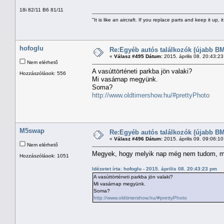
18i 82/11 B6 81/11
"It is like an aircraft. If you replace parts and keep it up, it
hofoglu
Re:Egyéb autós találkozók (újabb BM
«
Válasz #495 Dátum:
2015. április 08. 20:43:2
Nem elérhető
A vasúttörténeti parkba jön valaki?
Hozzászólások: 556
Mi vasárnap megyünk.
Soma?
http://www.oldtimershow.hu/#prettyPhoto
M5swap
Re:Egyéb autós találkozók (újabb BM
«
Válasz #496 Dátum:
2015. április 09. 09:06:1
Nem elérhető
Megyek, hogy melyik nap még nem tudom, m
Hozzászólások: 1051
Idézetet írta: hofoglu - 2015. április 08. 20:43:23 pm
A vasúttörténeti parkba jön valaki?
Mi vasárnap megyünk.
Soma?
http://www.oldtimershow.hu/#prettyPhoto