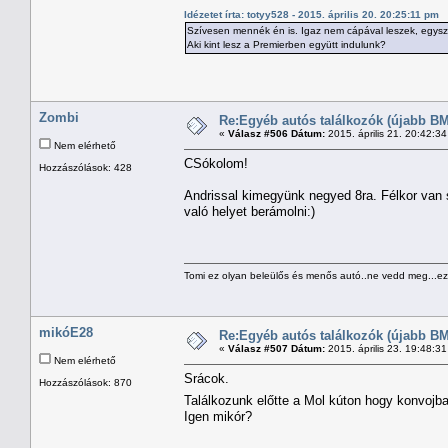
Idézetet írta: totyy528 - 2015. április 20. 20:25:11 pm
Szívesen mennék én is. Igaz nem cápával leszek, egysz
Aki kint lesz a Premierben együtt indulunk?
Zombi
Re:Egyéb autós találkozók (újabb BM
«
Válasz #506 Dátum:
2015. április 21. 20:42:3
Nem elérhető
CSókolom!
Hozzászólások: 428
Andrissal kimegyünk negyed 8ra. Félkor van s
való helyet berámolni:)
Tomi ez olyan beleülős és menős autó..ne vedd meg...ezz
mikóE28
Re:Egyéb autós találkozók (újabb BM
«
Válasz #507 Dátum:
2015. április 23. 19:48:3
Nem elérhető
Srácok.
Hozzászólások: 870
Találkozunk előtte a Mol kúton hogy konvojb
Igen mikór?