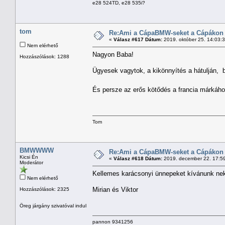
e28 524TD, e28 535i?
tom
Re:Ami a CápaBMW-seket a Cápákon k
«
Válasz #617 Dátum:
2019. október 25. 14:03:
Nem elérhető
Nagyon Baba!
Hozzászólások: 1288
Ügyesek vagytok, a kikönnyítés a hátulján, 
És persze az erős kötődés a francia márkáh
Tom
BMWWWW
Re:Ami a CápaBMW-seket a Cápákon k
Kicsi Én
«
Válasz #618 Dátum:
2019. december 22. 17:5
Moderátor
Kellemes karácsonyi ünnepeket kívánunk nek
Nem elérhető
Mirian és Viktor
Hozzászólások: 2325
Öreg járgány szivatóval indul
pannon 9341256