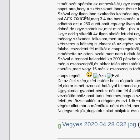
ismét szét spórolta az arcocskáját,ugye rong
napot arra,hogy a szétszakadt láncot össze k
Szóval egy ilyen lánc szakadás költsége úgy
paLACK OXIGÉN,meg 3-4 óra baszakodás a se
adhatná azt a 250 eurót,amit egy-egy ilyen a
dobná,de ugye spórolunk,mint mindíg...(hol a
Ugye eddig sikerült 4x ilyen akciót letudni 
mégegy százados /alkalom,mert ugye úgyis ot
kétszeres a költség is,elment rá az egész sz
faluba,leszedetni fél millkót a csapszegekből
elmérhette az ottani szaki,mert nem tudtuk át
Szóval a tegnapi kalanddal kb 2000 pénzbe va
még a csapszegből,és akkor talán visszatérünk
cserélni,mert vagy 15 másik csapszeg is tör
csapszegnél....
De az élet szép,azért estére be is rúgtunk k
fel,akkor ismét azonnali hatállyal felmondo
Újjgyakorlat gyanánt péntek délután fél 4 jörü
vezérőtömbhöz,amit tudni érdemes,hogy a sziv
felett,és törzscsuklós a drágám,és ezt 1db 
végére állni már a mérnökök némi észért,mert 
No,legyetek jók,dugjatok sokat,piáljatok éssz
Vegyes 2020.04.28 032.jpg
(