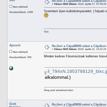
tom
Re:Ami a CápaBMW-seket a Cápákon k
«
Válasz #602 Dátum:
2019. április 17. 07:55:25
Nem elérhető
Szerintem ilyen kultúrkörnyezetért, ( folyató
Hozzászólások: 1288
Tom
Apusch
Re:Ami a CápaBMW-seket a Cápákon k
«
Válasz #603 Dátum:
2019. április 21. 10:22:15
Nem elérhető
Minden kedves Fórumozónak kellemes húsvét
Hozzászólások: 350
il_794xN.1853788129_blxc.j
alkalommal.)
Öreg autó szivatóval indul...
Gisti
Re:Ami a CápaBMW-seket a Cápákon k
Moderátor