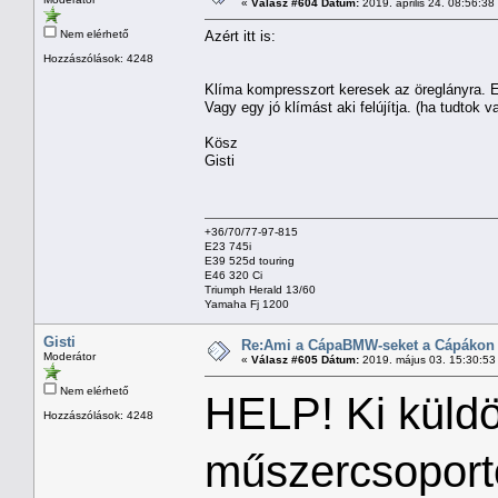
«
Válasz #604 Dátum:
2019. április 24. 08:56:38
Nem elérhető
Azért itt is:
Hozzászólások: 4248
Klíma kompresszort keresek az öreglányra. E
Vagy egy jó klímást aki felújítja. (ha tudtok va
Kösz
Gisti
+36/70/77-97-815
E23 745i
E39 525d touring
E46 320 Ci
Triumph Herald 13/60
Yamaha Fj 1200
Gisti
Re:Ami a CápaBMW-seket a Cápákon k
Moderátor
«
Válasz #605 Dátum:
2019. május 03. 15:30:53
Nem elérhető
HELP! Ki küld
Hozzászólások: 4248
műszercsoporto