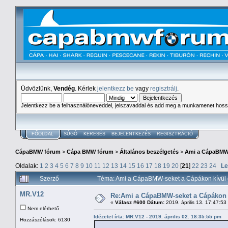
Üdvözlünk,
Vendég
. Kérlek
jelentkezz be
vagy
regisztrálj
.
Jelentkezz be a felhasználóneveddel, jelszavaddal és add meg a munkamenet hoss
FŐOLDAL
SÚGÓ
KERESÉS
BEJELENTKEZÉS
REGISZTRÁCIÓ
CápaBMW fórum
>
Cápa BMW fórum
>
Általános beszélgetés
>
Ami a CápaBMW-s
Oldalak:
1
2
3
4
5
6
7
8
9
10
11
12
13
14
15
16
17
18
19
20
[
21
]
22
23
24
Le
Szerző
Téma: Ami a CápaBMW-seket a Cápákon kívül é
MR.V12
Re:Ami a CápaBMW-seket a Cápákon k
«
Válasz #600 Dátum:
2019. április 13. 17:47:53
Nem elérhető
Idézetet írta: MR.V12 - 2019. április 02. 18:35:55 pm
Hozzászólások: 6130