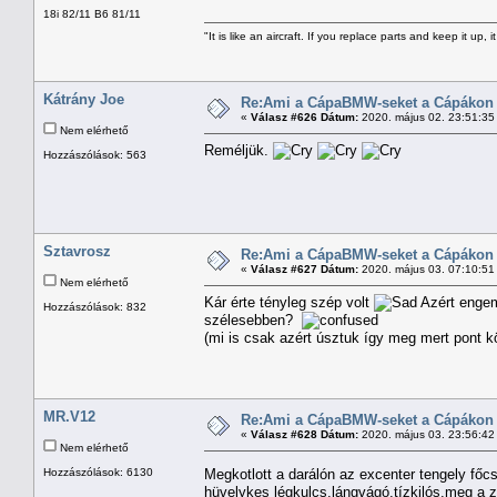
18i 82/11 B6 81/11
"It is like an aircraft. If you replace parts and keep it up, it
Kátrány Joe
Re:Ami a CápaBMW-seket a Cápákon k
«
Válasz #626 Dátum:
2020. május 02. 23:51:35
Nem elérhető
Reméljük.
Hozzászólások: 563
Sztavrosz
Re:Ami a CápaBMW-seket a Cápákon k
«
Válasz #627 Dátum:
2020. május 03. 07:10:51
Nem elérhető
Kár érte tényleg szép volt
Azért engem 
Hozzászólások: 832
szélesebben?
(mi is csak azért úsztuk így meg mert pont kö
MR.V12
Re:Ami a CápaBMW-seket a Cápákon k
«
Válasz #628 Dátum:
2020. május 03. 23:56:42
Nem elérhető
Hozzászólások: 6130
Megkotlott a darálón az excenter tengely f
hüvelykes légkulcs,lángvágó,tízkilós,meg a z