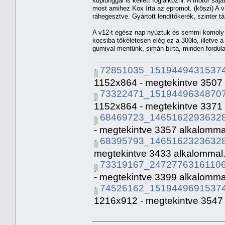
kuplunggal is kellett foglalkozni. A motor sa
most amihez Kox írta az epromot. (köszi) A v
ráhegesztve. Gyártott lendítőkerék, szinter 
A v12-t egész nap nyúztuk és semmi komoly
kocsiba tökéletesen elég ez a 300ló, illetv
gumival mentünk, simán bírta, minden fordu
72851035_15194494315374
1152x864 - megtekintve 3507 
73322471_15194496348707
1152x864 - megtekintve 3371 
68469723_14651622936328
- megtekintve 3357 alkalommal
68395793_14651623236328
megtekintve 3433 alkalommal.
73319167_24727763161106
- megtekintve 3399 alkalommal
74526162_15194496915374
1216x912 - megtekintve 3547 