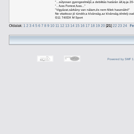
"...súlyosan gyengeelméjű,a debilitás határán áll,iq-ja 20
"...fuss Forrest,fuss..."
"Vigyázat,sárkány van nálam,és nem félek használni!"
Ne vitatkozz jó tündér,a kívánság,az kívánság,térdelj csa
G11 740DX M Sport
Oldalak:
1
2
3
4
5
6
7
8
9
10
11
12
13
14
15
16
17
18
19
20
[
21
]
22
23
24
Fe
Powered by SMF 1