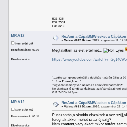
E21 323i
E32 750iL
E36 323iT
MR.V12
Re:Ami a CápaBMW-seket a Cápákon k
«
Válasz #612 Dátum:
2019. augusztus 11. 19:5
Nem elérhető
Hozzászólások: 6130
Megtaláltam az élet értelmét...
https://www.youtube.com/watch?v=Gg140Wo
Dízeltocsevics
"...súlyosan gyengeelméjű,a debilitás határán áll,iq-ja 20
"...fuss Forrest,fuss..."
"Vigyázat,sárkány van nálam,és nem félek használni!"
Ne vitatkozz jó tündér,a kívánság,az kívánság,térdelj csa
G11 740DX M Sport
MR.V12
Re:Ami a CápaBMW-seket a Cápákon k
«
Válasz #613 Dátum:
2019. szeptember 27. 14:
Nem elérhető
Pusszantás,a skodrin elszakadt a vez szíjj,v
Hozzászólások: 6130
forognak,akkor mehet rá az új szíjj?
Nem csattant,vagy akadt mikor történt,semmi
Dízeltocsevics