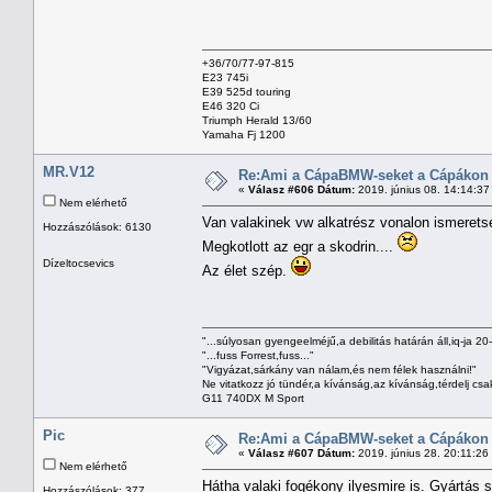
+36/70/77-97-815
E23 745i
E39 525d touring
E46 320 Ci
Triumph Herald 13/60
Yamaha Fj 1200
MR.V12
Re:Ami a CápaBMW-seket a Cápákon k
«
Válasz #606 Dátum:
2019. június 08. 14:14:37
Nem elérhető
Van valakinek vw alkatrész vonalon ismere
Hozzászólások: 6130
Megkotlott az egr a skodrin....
Dízeltocsevics
Az élet szép.
"...súlyosan gyengeelméjű,a debilitás határán áll,iq-ja 20
"...fuss Forrest,fuss..."
"Vigyázat,sárkány van nálam,és nem félek használni!"
Ne vitatkozz jó tündér,a kívánság,az kívánság,térdelj csa
G11 740DX M Sport
Pic
Re:Ami a CápaBMW-seket a Cápákon k
«
Válasz #607 Dátum:
2019. június 28. 20:11:26
Nem elérhető
Hátha valaki fogékony ilyesmire is. Gyártás 
Hozzászólások: 377