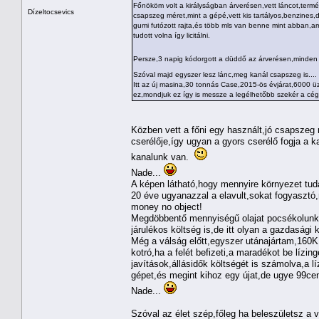
Főnököm volt a királyságban árverésen,vett láncot,termé
Dízeltocsevics
csapszeg méret,mint a gépé,vett kis tartályos,benzines,de
gumi futózott rajta,és több mls van benne mint abban,a
tudott volna így licitálni.
Persze,3 napig kódorgott a düddő az árverésen,minden este
Szóval majd egyszer lesz lánc,meg kanál csapszeg is....
Itt az új masina,30 tonnás Case,2015-ös évjárat,6000 ü
ez,mondjuk ez így is messze a legélhetőbb szekér a cég
Közben vett a főni egy használt,jó csapszeg 
cserélője,így ugyan a gyors cserélő fogja a ka
kanalunk van.
Nade...
A képen látható,hogy mennyire környezet tuda
20 éve ugyanazzal a elavult,sokat fogyasztó
money no object!
Megdöbbentő mennyiségű olajat pocsékolunk 
járulékos költség is,de itt olyan a gazdaság
Még a válság előtt,egyszer utánajártam,160K
kotró,ha a felét befizeti,a maradékot be lízi
javítások,állásidők költségét is számolva,a l
gépet,és megint kihoz egy újat,de ugye 99cen
Nade...
Szóval az élet szép,főleg ha beleszületsz 