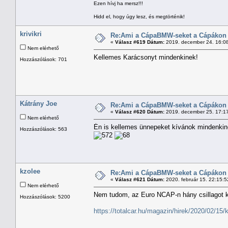
Ezen hívj ha mersz!!!
Hidd el, hogy úgy lesz, és megtörténik!
krivikri
Re:Ami a CápaBMW-seket a Cápákon k
«
Válasz #619 Dátum:
2019. december 24. 16:0
Nem elérhető
Kellemes Karácsonyt mindenkinek!
Hozzászólások: 701
Kátrány Joe
Re:Ami a CápaBMW-seket a Cápákon k
«
Válasz #620 Dátum:
2019. december 25. 17:1
Nem elérhető
Én is kellemes ünnepeket kívánok mindenki
Hozzászólások: 563
kzolee
Re:Ami a CápaBMW-seket a Cápákon k
«
Válasz #621 Dátum:
2020. február 15. 22:15:5
Nem elérhető
Nem tudom, az Euro NCAP-n hány csillagot 
Hozzászólások: 5200
https://totalcar.hu/magazin/hirek/2020/02/15