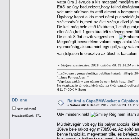
vatta újra 1 éve,de a kis mozgató mocijára má
Ettől az úgy bedurcizott,hogy felindultságáb
volt amit sűrítsen,és ettől elment a kompressz
Úgyhogy kapot a kis moci némi pucovációt,k
szélessávút is,mert az élet szép,a dízel jó,
De kell még bele első féktárcsa,1 első gumi,m
ellenállás,kell 1 garnitúra téli szőnyeg,nem fűt
De csak 8-9at eszik vegyesben...
Megmérgít,becserélem valami nagy alakú lánc
nyomorúság,akkora mint egy golf,vagy valami 
van,teljesen le eresztve az ülést is karcolom
«
Utoljára szerkesztve: 2019. október 08. 21:24:24 pm 
"...súlyosan gyengeelméjű,a debilitás határán áll,iq-ja 20
"...fuss Forrest,fuss..."
"Vigyázat,sárkány van nálam,és nem félek használni!"
Ne vitatkozz jó tündér,a kívánság,az kívánság,térdelj csa
G11 740DX M Sport
DD_one
Re:Ami a CápaBMW-seket a Cápákon k
«
Válasz #616 Dátum:
2019. október 23. 14:11:
Nem elérhető
Üdv mindenkinek!
Rég nem írtam a
Hozzászólások: 471
Múlthétvégén volt egy kis pályanapozás, kivi
10éve bele rakott egy m70b50-et. Az építő an
benne fantáziát, megvettem tőle, és befejeztü