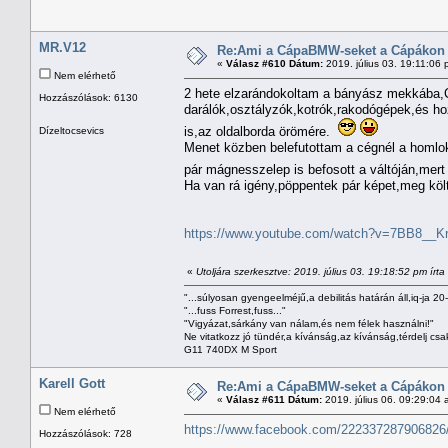
MR.V12
Re:Ami a CápaBMW-seket a Cápákon k
«
Válasz #610 Dátum:
2019. július 03. 19:11:06 
Nem elérhető
2 hete elzarándokoltam a bányász mekkába,C
Hozzászólások: 6130
darálók,osztályzók,kotrók,rakodógépek,és hoz
is,az oldalborda örömére.
Dízeltocsevics
Menet közben belefutottam a cégnél a homlo
pár mágnesszelep is befosott a váltóján,mert
Ha van rá igény,pöppentek pár képet,meg költ
https://www.youtube.com/watch?v=7BB8__K
«
Utoljára szerkesztve: 2019. július 03. 19:18:52 pm írt
"...súlyosan gyengeelméjű,a debilitás határán áll,iq-ja 20
"...fuss Forrest,fuss..."
"Vigyázat,sárkány van nálam,és nem félek használni!"
Ne vitatkozz jó tündér,a kívánság,az kívánság,térdelj csa
G11 740DX M Sport
Karell Gott
Re:Ami a CápaBMW-seket a Cápákon k
«
Válasz #611 Dátum:
2019. július 06. 09:29:04 
Nem elérhető
https://www.facebook.com/222337287906826
Hozzászólások: 728