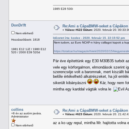
1985 E28 530i
DonDr!ft
Re:Ami a CápaBMW-seket a Cápákon k
«
Válasz #622 Dátum:
2020. február 20. 00:33:3
Nem elérhető
Idézetet írta: kzolee - 2020. február 15. 22:15:52 pm
Hozzászólások: 1818
Nem tudom, az Euro NCAP-n hány csillagot kapott a k
1981 E12 1JZ / 1980 E12
https://totalcar.hu/magazin/hirek/2020/02/15/kiegyenes
520 / 2000 E39 520d
Pár éve építettünk egy E30 M30B35 turbót az 
vele egy körforgalmon, elmondások szerint ig
szerencséje volt a baromnak, mert kiszállt b
belőle értékelhető alkatrészeket, ha jól emlék
sikerült kibányászni
Kár, hogy nem fot
mintha egy karddal vágták volna le
Az
collins
Re:Ami a CápaBMW-seket a Cápákon k
+8 év az autóm javára.
«
Válasz #623 Dátum:
2020. február 20. 21:42:4
Administrator
az a ko ugy repul, mintha Mr. hajitotta volna 
Nem elérhető