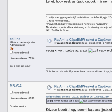
Lehet, hogy ezek az újabb cuccok már nem 
"...súlyosan gyengeelméjű,a debilitás határán áll,iq-ja 20
"...fuss Forrest,fuss..."
"Vigyázat,sárkány van nálam,és nem félek használni!"
Ne vitatkozz jó tündér,a kívánság,az kívánság,térdelj csa
G11 740DX M Sport
collins
Re:Ami a CápaBMW-seket a Cápákon k
+8 év az autóm javára.
«
Válasz #614 Dátum:
2019. október 06. 17:50:
Administrator
vegig ki volt fizetve az a szij
vagy elo
Nem elérhető
Hozzászólások: 7154
18i 82/11 B6 81/11
"It is like an aircraft. If you replace parts and keep it up, it
MR.V12
Re:Ami a CápaBMW-seket a Cápákon k
«
Válasz #615 Dátum:
2019. október 08. 21:21:
Nem elérhető
Idézetet írta: collins - 2019. október 06. 17:50:31 pm
Hozzászólások: 6130
vegig ki volt fizetve az a szij
vagy elobb adta me
Dízeltocsevics
Közben kiderült,hogy semmi baja aszíjjnak,eb