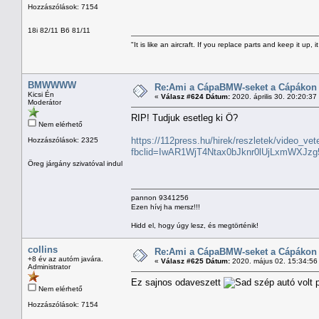
Hozzászólások: 7154
18i 82/11 B6 81/11
"It is like an aircraft. If you replace parts and keep it up, it
BMWWWW
Re:Ami a CápaBMW-seket a Cápákon k
Kicsi Én
«
Válasz #624 Dátum:
2020. április 30. 20:20:37
Moderátor
RIP! Tudjuk esetleg ki Ő?
Nem elérhető
https://112press.hu/hirek/reszletek/video_v
Hozzászólások: 2325
fbclid=IwAR1WjT4Ntax0bJknr0lUjLxmWXJz
Öreg járgány szivatóval indul
pannon 9341256
Ezen hívj ha mersz!!!
Hidd el, hogy úgy lesz, és megtörténik!
collins
Re:Ami a CápaBMW-seket a Cápákon k
+8 év az autóm javára.
«
Válasz #625 Dátum:
2020. május 02. 15:34:56
Administrator
Ez sajnos odaveszett
szép autó volt 
Nem elérhető
Hozzászólások: 7154