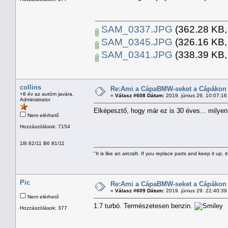
SAM_0337.JPG
(362.28 KB,
SAM_0345.JPG
(326.16 KB,
SAM_0341.JPG
(338.39 KB,
collins
Re:Ami a CápaBMW-seket a Cápákon k
+8 év az autóm javára.
«
Válasz #608 Dátum:
2019. június 29. 10:07:16
Administrator
Elképesztő, hogy már ez is 30 éves... milye
Nem elérhető
Hozzászólások: 7154
18i 82/11 B6 81/11
"It is like an aircraft. If you replace parts and keep it up, it
Pic
Re:Ami a CápaBMW-seket a Cápákon k
«
Válasz #609 Dátum:
2019. június 29. 22:40:39
Nem elérhető
1.7 turbó. Természetesen benzin.
Hozzászólások: 377