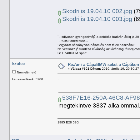
Skodri is 19.04.10 002.jpg
(7
Skodri is 19.04.10 003.jpg
(6
"...súlyosan gyengeelméjű,a debilitás határán áll,iq-ja 20
"...fuss Forrest,fuss..."
"Vigyázat,sárkány van nálam,és nem félek használni!"
Ne vitatkozz jó tündér,a kívánság,az kívánság,térdelj csa
G11 740DX M Sport
kzolee
Re:Ami a CápaBMW-seket a Cápákon k
«
Válasz #601 Dátum:
2019. április 16. 20:30:27
Nem elérhető
.
Hozzászólások: 5200
538F7E16-250A-46C8-AF9
megtekintve 3837 alkalommal.
1985 E28 530i