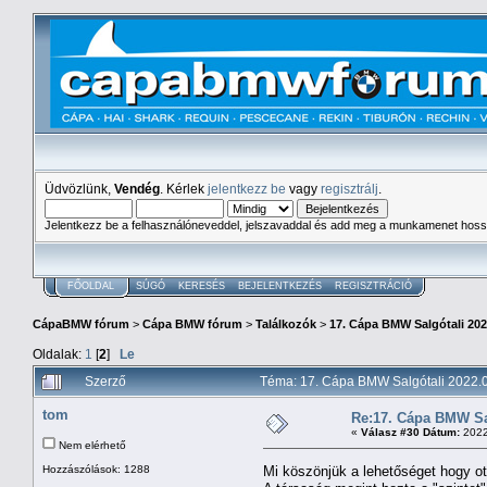
Üdvözlünk,
Vendég
. Kérlek
jelentkezz be
vagy
regisztrálj
.
Jelentkezz be a felhasználóneveddel, jelszavaddal és add meg a munkamenet hoss
FŐOLDAL
SÚGÓ
KERESÉS
BEJELENTKEZÉS
REGISZTRÁCIÓ
CápaBMW fórum
>
Cápa BMW fórum
>
Találkozók
>
17. Cápa BMW Salgótali 202
Oldalak:
1
[
2
]
Le
Szerző
Téma: 17. Cápa BMW Salgótali 2022.0
tom
Re:17. Cápa BMW Sal
«
Válasz #30 Dátum:
2022
Nem elérhető
Hozzászólások: 1288
Mi köszönjük a lehetőséget hogy ot