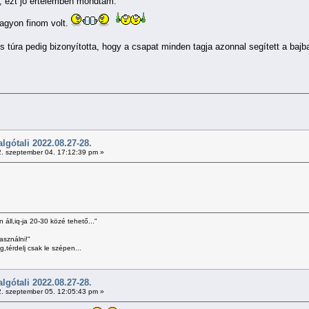
", ezt jó értelemben mondtam.
agyon finom volt.
s túra pedig bizonyította, hogy a csapat minden tagja azonnal segített a bajb
gótali 2022.08.27-28.
. szeptember 04. 17:12:39 pm »
 áll,iq-ja 20-30 közé tehető..."
asználni!"
,térdelj csak le szépen...
gótali 2022.08.27-28.
. szeptember 05. 12:05:43 pm »