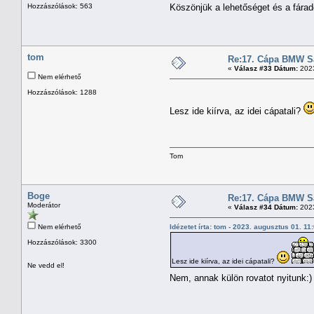
Hozzászólások: 563
Köszönjük a lehetőséget és a fárad
tom
Re:17. Cápa BMW Sal
«
Válasz #33 Dátum:
2023
Nem elérhető
Hozzászólások: 1288
Lesz ide kiírva, az idei cápatali?
Tom
Boge
Re:17. Cápa BMW Sal
Moderátor
«
Válasz #34 Dátum:
2023
Nem elérhető
Idézetet írta: tom - 2023. augusztus 01. 1
Hozzászólások: 3300
Lesz ide kiírva, az idei cápatali?
Ne vedd el!
Nem, annak külön rovatot nyitunk: