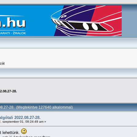
zát
2.08.27-28.
8.27-28. (Megtekintve 127640 alkalommal)
gótali 2022.08.27-28.
. szeptember 01. 08:24:49 am »
t lehettünk.