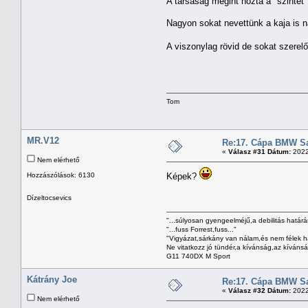
A társaság megint hozta a "szintet
Nagyon sokat nevettünk a kaja is n
A viszonylag rövid de sokat szerelő
Tom
MR.V12
Re:17. Cápa BMW Sal
«
Válasz #31 Dátum:
2022
Nem elérhető
Hozzászólások: 6130
Képek?
Dízeltocsevics
"...súlyosan gyengeelméjű,a debilitás határán
"...fuss Forrest,fuss..."
"Vigyázat,sárkány van nálam,és nem félek h
Ne vitatkozz jó tündér,a kívánság,az kívánság
G11 740DX M Sport
Kátrány Joe
Re:17. Cápa BMW Sal
«
Válasz #32 Dátum:
2022
Nem elérhető