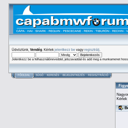
Üdvözlünk,
Vendég
. Kérlek
jelentkezz be
vagy
regisztrálj
.
Jelentkezz be a felhasználóneveddel, jelszavaddal és add meg a munkamenet hoss
FŐOLDAL
SÚGÓ
KERESÉS
BEJELENTKEZÉS
REGISZTRÁCIÓ
Figye
Nagyon
Kérlek
Be