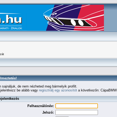
zát
lmeztetés!
 sajnáljuk, de nem nézheted meg bármelyik profilt.
 jelentkezz be alább vagy
regisztrálj egy azonosítót
a következőn: CápaBMW 
jelentkezés
Felhasználónév:
Jelszó: