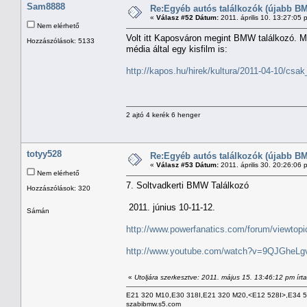
Sam8888
Re:Egyéb autós találkozók (újabb BM
«
Válasz #52 Dátum:
2011. április 10. 13:27:05 
Nem elérhető
Volt itt Kaposváron megint BMW találkozó. 
Hozzászólások: 5133
média által egy kisfilm is:
http://kapos.hu/hirek/kultura/2011-04-10/cs
2 ajtó 4 kerék 6 henger
totyy528
Re:Egyéb autós találkozók (újabb BM
«
Válasz #53 Dátum:
2011. április 30. 20:26:06 
Nem elérhető
7. Soltvadkerti BMW Találkozó
Hozzászólások: 320
2011. június 10-11-12.
Sámán
http://www.powerfanatics.com/forum/viewto
http://www.youtube.com/watch?v=9QJGheLg
«
Utoljára szerkesztve: 2011. május 15. 13:46:12 pm írt
E21 320 M10,E30 318I,E21 320 M20,<E12 528I>,E34 
szabibmw.s5.com