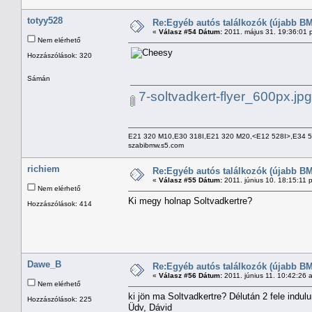
totyy528
Re:Egyéb autós találkozók (újabb BM
«
Válasz #54 Dátum:
2011. május 31. 19:36:01 
Nem elérhető
Hozzászólások: 320
Sámán
7-soltvadkert-flyer_600px.jpg
E21 320 M10,E30 318I,E21 320 M20,<E12 528I>,E34 
szabibmw.s5.com
richiem
Re:Egyéb autós találkozók (újabb BM
«
Válasz #55 Dátum:
2011. június 10. 18:15:11 
Nem elérhető
Ki megy holnap Soltvadkertre?
Hozzászólások: 414
Dawe_B
Re:Egyéb autós találkozók (újabb BM
«
Válasz #56 Dátum:
2011. június 11. 10:42:26 
Nem elérhető
ki jön ma Soltvadkertre? Délután 2 fele indul
Hozzászólások: 225
Üdv, Dávid