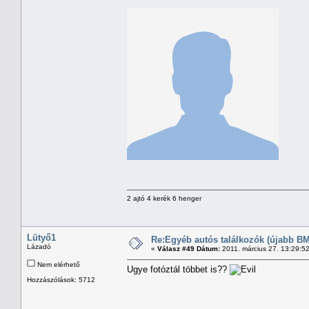
2 ajtó 4 kerék 6 henger
Lütyő1
Re:Egyéb autós találkozók (újabb BM
Lázadó
«
Válasz #49 Dátum:
2011. március 27. 13:29:5
Nem elérhető
Ugye fotóztál többet is??
Hozzászólások: 5712