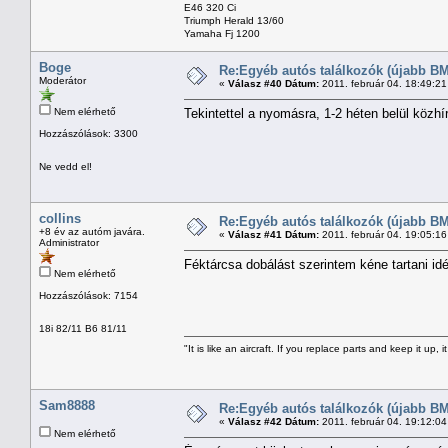
E46 320 Ci
Triumph Herald 13/60
Yamaha Fj 1200
Boge
Re:Egyéb autós találkozók (újabb BM
Moderátor
«
Válasz #40 Dátum:
2011. február 04. 18:49:2
Nem elérhető
Tekintettel a nyomásra, 1-2 héten belül közhí
Hozzászólások: 3300
Ne vedd el!
collins
Re:Egyéb autós találkozók (újabb BM
+8 év az autóm javára.
«
Válasz #41 Dátum:
2011. február 04. 19:05:1
Administrator
Féktárcsa dobálást szerintem kéne tartani id
Nem elérhető
Hozzászólások: 7154
18i 82/11 B6 81/11
"It is like an aircraft. If you replace parts and keep it up, it
Sam8888
Re:Egyéb autós találkozók (újabb BM
«
Válasz #42 Dátum:
2011. február 04. 19:12:0
Nem elérhető