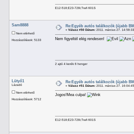
E12-518;E23-728i;Trafi 601S
Sam8888
Re:Egyéb autós találkozók (újabb BM
«
Válasz #50 Dátum:
2011. március 27. 14:58:3
Nem elérhető
Nem figyeltél elég rendesen!
Hozzászólások: 5133
2 ajtó 4 kerék 6 henger
Lütyő1
Re:Egyéb autós találkozók (újabb BM
Lázadó
«
Válasz #51 Dátum:
2011. március 27. 16:04:4
Nem elérhető
Jogos!Mea culpa!
Hozzászólások: 5712
E12-518;E23-728i;Trafi 601S