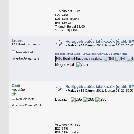
+36/70/77-97-815
E23 745i
E39 525d touring
E46 320 Ci
Triumph Herald 13/60
Yamaha Fj 1200
Lidérc
Re:Egyéb autós találkozók (újabb BM
E21 Brothers mother
«
Válasz #38 Dátum:
2011. február 02. 23:55:4
Nem elérhető
Idézetet írta: Gisti - 2011. február 02. 21:19:14 pm
Mike fözni tud Bubo meg szakács
Hozzászólások: 494
Megelőztél
Gisti
Re:Egyéb autós találkozók (újabb BM
Moderátor
«
Válasz #39 Dátum:
2011. február 03. 22:35:5
Nem elérhető
Bocsi...
Hozzászólások: 4248
+36/70/77-97-815
E23 745i
E39 525d touring