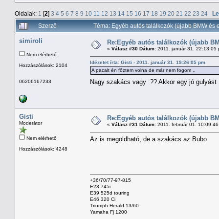
Oldalak:
1
[
2
]
3
4
5
6
7
8
9
10
11
12
13
14
15
16
17
18
19
20
21
22
23
24
Le
Szerző
Téma: Egyéb autós találkozók (újabb BMW és e
simiroli
Re:Egyéb autós találkozók (újabb BM
«
Válasz #30 Dátum:
2011. január 31. 22:13:05
Nem elérhető
Idézetet írta: Gisti - 2011. január 31. 19:26:05 pm
Hozzászólások: 2104
A pacalt én főztem volna de már nem fogom ..
Nagy szakács vagy ?? Akkor egy jó gulyást ,
06206167233
Gisti
Re:Egyéb autós találkozók (újabb BM
Moderátor
«
Válasz #31 Dátum:
2011. február 01. 10:09:4
Nem elérhető
Az is megoldható, de a szakács az Bubo
Hozzászólások: 4248
+36/70/77-97-815
E23 745i
E39 525d touring
E46 320 Ci
Triumph Herald 13/60
Yamaha Fj 1200