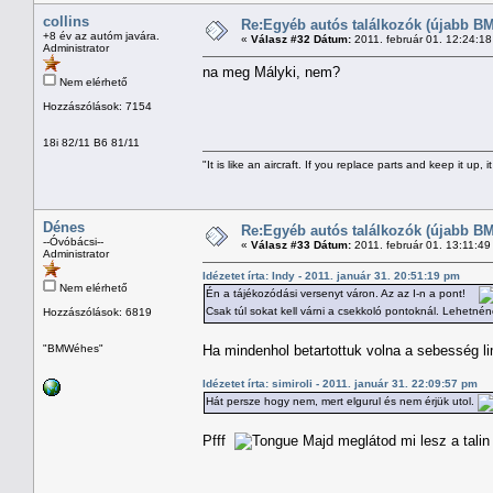
collins
Re:Egyéb autós találkozók (újabb BM
+8 év az autóm javára.
«
Válasz #32 Dátum:
2011. február 01. 12:24:1
Administrator
na meg Mályki, nem?
Nem elérhető
Hozzászólások: 7154
18i 82/11 B6 81/11
"It is like an aircraft. If you replace parts and keep it up, it
Dénes
Re:Egyéb autós találkozók (újabb BM
--Óvóbácsi--
«
Válasz #33 Dátum:
2011. február 01. 13:11:49
Administrator
Idézetet írta: Indy - 2011. január 31. 20:51:19 pm
Nem elérhető
Én a tájékozódási versenyt váron. Az az I-n a pont!
Csak túl sokat kell várni a csekkoló pontoknál. Lehetné
Hozzászólások: 6819
"BMWéhes"
Ha mindenhol betartottuk volna a sebesség li
Idézetet írta: simiroli - 2011. január 31. 22:09:57 pm
Hát persze hogy nem, mert elgurul és nem érjük utol.
Pfff
Majd meglátod mi lesz a tali