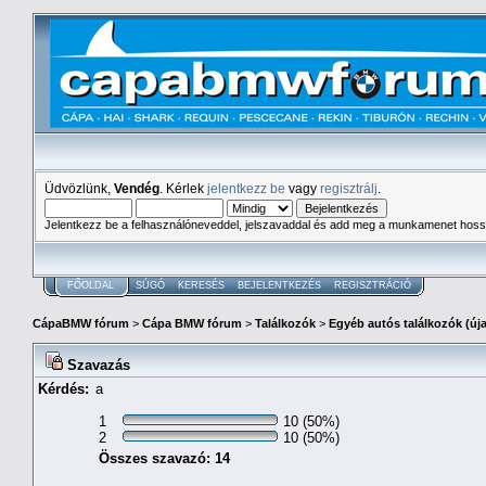
Üdvözlünk,
Vendég
. Kérlek
jelentkezz be
vagy
regisztrálj
.
Jelentkezz be a felhasználóneveddel, jelszavaddal és add meg a munkamenet hoss
FŐOLDAL
SÚGÓ
KERESÉS
BEJELENTKEZÉS
REGISZTRÁCIÓ
CápaBMW fórum
>
Cápa BMW fórum
>
Találkozók
>
Egyéb autós találkozók (új
Szavazás
Kérdés:
a
1
10 (50%)
2
10 (50%)
Összes szavazó: 14