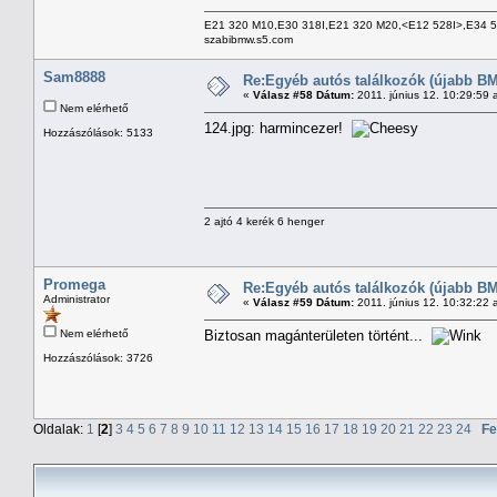
E21 320 M10,E30 318I,E21 320 M20,<E12 528I>,E34 
szabibmw.s5.com
Sam8888
Re:Egyéb autós találkozók (újabb BM
«
Válasz #58 Dátum:
2011. június 12. 10:29:59 
Nem elérhető
124.jpg: harmincezer!
Hozzászólások: 5133
2 ajtó 4 kerék 6 henger
Promega
Re:Egyéb autós találkozók (újabb BM
Administrator
«
Válasz #59 Dátum:
2011. június 12. 10:32:22 
Nem elérhető
Biztosan magánterületen történt...
Hozzászólások: 3726
Oldalak:
1
[
2
]
3
4
5
6
7
8
9
10
11
12
13
14
15
16
17
18
19
20
21
22
23
24
Fe