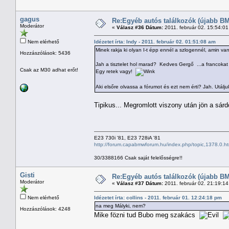
gagus
Re:Egyéb autós találkozók (újabb BM
Moderátor
«
Válasz #36 Dátum:
2011. február 02. 15:54:0
Nem elérhető
Idézetet írta: Indy - 2011. február 02. 01:51:08 am
Minek rakja ki olyan I-t épp ennél a szlogennél, amin va
Hozzászólások: 5436
Jah a tisztelet hol marad? Kedves Gergő ...a francokat 
Csak az M30 adhat erőt!
Egy retek vagy!
Aki elsőre olvassa a fórumot és ezt nem érti? Jah. Utál
Tipikus... Megromlott viszony után jön a sá
E23 730i '81, E23 728iA '81
http://forum.capabmwforum.hu/index.php/topic,1378.0.ht
30/3388166 Csak saját felelősségre!!
Gisti
Re:Egyéb autós találkozók (újabb BM
Moderátor
«
Válasz #37 Dátum:
2011. február 02. 21:19:1
Nem elérhető
Idézetet írta: collins - 2011. február 01. 12:24:18 pm
na meg Mályki, nem?
Hozzászólások: 4248
Mike fözni tud Bubo meg szakács