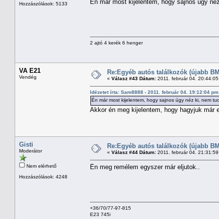
Én már most kijelentem, hogy sajnos úgy né
Hozzászólások: 5133
2 ajtó 4 kerék 6 henger
VA E21
Re:Egyéb autós találkozók (újabb BM
Vendég
«
Válasz #43 Dátum:
2011. február 04. 20:44:0
Idézetet írta: Sam8888 - 2011. február 04. 19:12:04 pm
Én már most kijelentem, hogy sajnos úgy néz ki, nem t
Akkor én meg kijelentem, hogy hagyjuk már e
Gisti
Re:Egyéb autós találkozók (újabb BM
Moderátor
«
Válasz #44 Dátum:
2011. február 04. 21:31:5
Nem elérhető
Én meg remélem egyszer már eljutok..
Hozzászólások: 4248
+36/70/77-97-815
E23 745i