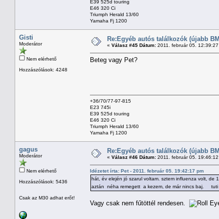
E39 525d touring
E46 320 Ci
Triumph Herald 13/60
Yamaha Fj 1200
Gisti
Re:Egyéb autós találkozók (újabb BM
Moderátor
«
Válasz #45 Dátum:
2011. február 05. 12:39:2
Nem elérhető
Beteg vagy Pet?
Hozzászólások: 4248
+36/70/77-97-815
E23 745i
E39 525d touring
E46 320 Ci
Triumph Herald 13/60
Yamaha Fj 1200
gagus
Re:Egyéb autós találkozók (újabb BM
Moderátor
«
Válasz #46 Dátum:
2011. február 05. 19:46:1
Nem elérhető
Idézetet írta: Pet - 2011. február 05. 19:42:17 pm
hát, év elején jó szarul voltam. sztem influenza volt, d
Hozzászólások: 5436
aztán néha remegett a kezem, de már nincs baj. tuti a
Csak az M30 adhat erőt!
Vagy csak nem fűtöttél rendesen.