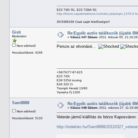
E23 730i '81, E23 728iA '81
http://forum.capabmwforum.hu/index.php/topic,1378.0.ht
30/3388166 Csak saját felelősségre!!
Gisti
Re:Egyéb autós találkozók (újabb BM
Moderátor
«
Válasz #47 Dátum:
2011. február 05. 21:16:2
Nem elérhető
Persze az elvonásé...
Hozzászólások: 4248
+36/70/77-97-815
E23 745i
E39 525d touring
E46 320 Ci
Triumph Herald 13/60
Yamaha Fj 1200
Sam8888
Re:Egyéb autós találkozók (újabb BM
«
Válasz #48 Dátum:
2011. március 27. 11:33:4
Nem elérhető
Veterán jármű kiállítás és börze Kaposváron:
Hozzászólások: 5133
http://indafoto.hu/Sam8888/20110327_veteran_