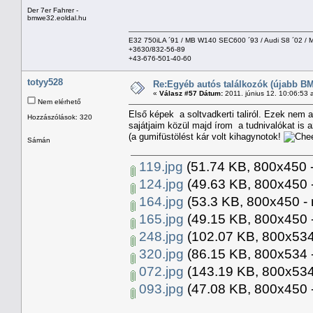
Der 7er Fahrer -
bmwe32.eoldal.hu
E32 750iLA ´91 / MB W140 SEC600 ´93 / Audi S8 ´02 /
+3630/832-56-89
+43-676-501-40-60
totyy528
Re:Egyéb autós találkozók (újabb BM
«
Válasz #57 Dátum:
2011. június 12. 10:06:53 
Nem elérhető
Első képek a soltvadkerti taliról. Ezek nem 
Hozzászólások: 320
sajátjaim közül majd írom a tudnivalókat is 
(a gumifüstölést kár volt kihagynotok!
Sámán
119.jpg
(51.74 KB, 800x450 -
124.jpg
(49.63 KB, 800x450 -
164.jpg
(53.3 KB, 800x450 - 
165.jpg
(49.15 KB, 800x450 -
248.jpg
(102.07 KB, 800x534
320.jpg
(86.15 KB, 800x534 -
072.jpg
(143.19 KB, 800x534
093.jpg
(47.08 KB, 800x450 -