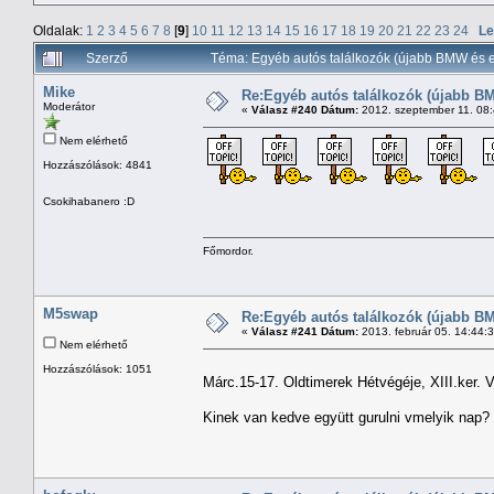
Oldalak:
1
2
3
4
5
6
7
8
[
9
]
10
11
12
13
14
15
16
17
18
19
20
21
22
23
24
Le
Szerző
Téma: Egyéb autós találkozók (újabb BMW és e
Mike
Re:Egyéb autós találkozók (újabb BM
Moderátor
«
Válasz #240 Dátum:
2012. szeptember 11. 08
Nem elérhető
Hozzászólások: 4841
Csokihabanero :D
Főmordor.
M5swap
Re:Egyéb autós találkozók (újabb BM
«
Válasz #241 Dátum:
2013. február 05. 14:44:
Nem elérhető
Hozzászólások: 1051
Márc.15-17. Oldtimerek Hétvégéje, XIII.ker. V
Kinek van kedve együtt gurulni vmelyik nap?