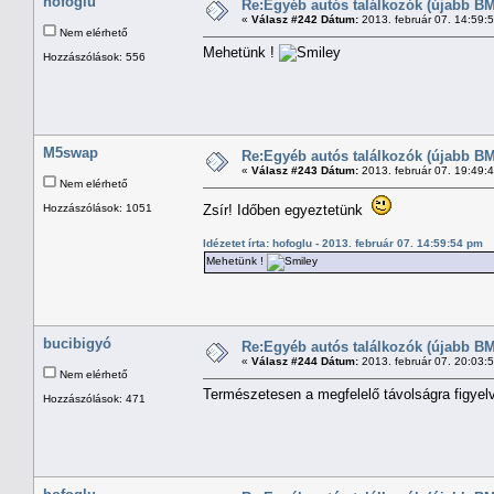
hofoglu
Re:Egyéb autós találkozók (újabb BM
«
Válasz #242 Dátum:
2013. február 07. 14:59:
Nem elérhető
Mehetünk !
Hozzászólások: 556
M5swap
Re:Egyéb autós találkozók (újabb BM
«
Válasz #243 Dátum:
2013. február 07. 19:49:
Nem elérhető
Hozzászólások: 1051
Zsír! Időben egyeztetünk
Idézetet írta: hofoglu - 2013. február 07. 14:59:54 pm
Mehetünk !
bucibigyó
Re:Egyéb autós találkozók (újabb BM
«
Válasz #244 Dátum:
2013. február 07. 20:03:
Nem elérhető
Természetesen a megfelelő távolságra figyel
Hozzászólások: 471