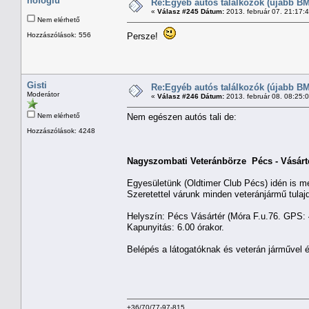
hofoglu
Re:Egyéb autós találkozók (újabb BM
«
Válasz #245 Dátum:
2013. február 07. 21:17:
Nem elérhető
Hozzászólások: 556
Persze!
Gisti
Re:Egyéb autós találkozók (újabb BM
Moderátor
«
Válasz #246 Dátum:
2013. február 08. 08:25:
Nem elérhető
Nem egészen autós tali de:
Hozzászólások: 4248
Nagyszombati Veteránbörze Pécs - Vásárt
Egyesületünk (Oldtimer Club Pécs) idén is 
Szeretettel várunk minden veteránjármű tulajdo
Helyszín: Pécs Vásártér (Móra F.u.76. GPS: 
Kapunyitás: 6.00 órakor.
Belépés a látogatóknak és veterán járművel
+36/70/77-97-815