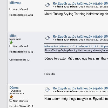
M5swap
Re:Egyéb autós találkozók (újabb BM
«
Válasz #263 Dátum:
2013. március 22. 18:21:
Nem elérhető
Motor-Tuning-Styling-Tattoing-Hairdressing s
Hozzászólások: 1051
Mike
Re:Egyéb autós találkozók (újabb BM
Moderátor
«
Válasz #264 Dátum:
2013. március 22. 20:27:
Nem elérhető
Idézetet írta: M5swap - 2013. március 22. 18:21:52 pm
Motor-Tuning-Styling-Tattoing-Hairdressing showra jön v
Hozzászólások: 4841
Dénes tervezte. Mitju meg úgy tesz, mintha k
Csokihabanero :D
Főmordor.
Dénes
Re:Egyéb autós találkozók (újabb BM
--Óvóbácsi--
«
Válasz #265 Dátum:
2013. március 22. 23:04:
Administrator
Nem tudom még, hogy megyek-e. Egyedül m
Nem elérhető
Hozzászólások: 6819