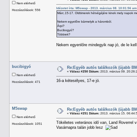
Nem elérhető
Idézetet írta: M5swap - 2013. március 08. 10:01:56 am
Hozzászólások: 556
Márc.15-17. Oldtimerek hétvégéjére kinek mely napok m
Nekem egyelőre bármelyik a háromból.
Árpi?
Bucibogyó?
Többiek?
Nekem egyenlőre mindegyik nap jó, de le kell
bucibigyó
Re:Egyéb autós találkozók (újabb BM
«
Válasz #250 Dátum:
2013. március 09. 20:26:
Nem elérhető
16-a kétesélyes, 17-e jó.
Hozzászólások: 471
M5swap
Re:Egyéb autós találkozók (újabb BM
«
Válasz #251 Dátum:
2013. március 15. 06:44:
Nem elérhető
Tökéletes veterános idő van, Land Roverrel va
Hozzászólások: 1051
Vasárnapra talán jobb lesz