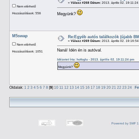
«
Válasz #268 Dátum:
2013. április 02. 19:11:2
Nem elérhető
Hozzászólások: 556
Megyünk?
M5swap
Re:Egyéb autós találkozók (újabb BM
«
Válasz #269 Dátum:
2013. április 02. 19:16:5
Nem elérhető
Naná! Idén én is autóval.
Hozzászólások: 1051
Idézetet írta: hofoglu - 2013. április 02. 19:11:24 pm
Megyünk?
Oldalak:
1
2
3
4
5
6
7
8
[
9
]
10
11
12
13
14
15
16
17
18
19
20
21
22
23
24
Fe
Powered by SMF 1