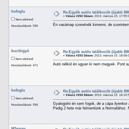
hofoglu
Re:Egyéb autós találkozók (újabb BM
«
Válasz #252 Dátum:
2013. március 15. 17:55:
Nem elérhető
Én vasárnap szeretnék kimenni, de szerinte
Hozzászólások: 556
bucibigyó
Re:Egyéb autós találkozók (újabb BM
«
Válasz #253 Dátum:
2013. március 15. 18:08:
Nem elérhető
Autó nélkül én ugyan ki nem megyek. Pont az 
Hozzászólások: 471
hofoglu
Re:Egyéb autós találkozók (újabb BM
«
Válasz #254 Dátum:
2013. március 15. 18:10:
Nem elérhető
Gyalogolni én sem fogok, de a cápa ilyenkor 
Hozzászólások: 556
Pedig 2 hete már felmentünk a Normafához. 
M5swap