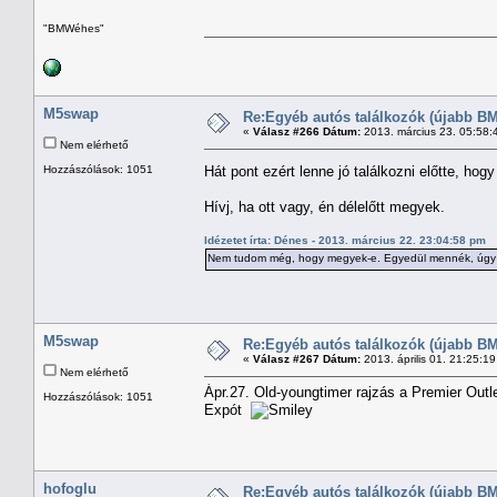
"BMWéhes"
M5swap
Re:Egyéb autós találkozók (újabb BM
«
Válasz #266 Dátum:
2013. március 23. 05:58:
Nem elérhető
Hozzászólások: 1051
Hát pont ezért lenne jó találkozni előtte, ho
Hívj, ha ott vagy, én délelőtt megyek.
Idézetet írta: Dénes - 2013. március 22. 23:04:58 pm
Nem tudom még, hogy megyek-e. Egyedül mennék, úgy
M5swap
Re:Egyéb autós találkozók (újabb BM
«
Válasz #267 Dátum:
2013. április 01. 21:25:1
Nem elérhető
Ápr.27. Old-youngtimer rajzás a Premier Outle
Hozzászólások: 1051
Expót
hofoglu
Re:Egyéb autós találkozók (újabb BM