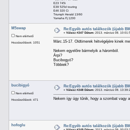
E23 745i
E39 525d touring
E46 320 Ci
Triumph Herald 13/60
Yamaha Fj 1200
M5swap
Re:Egyéb autós találkozók (újabb BM
«
Válasz #247 Dátum:
2013. március 08. 10:01:
Nem elérhető
Márc.15-17. Oldtimerek hétvégéjére kinek m
Hozzászólások: 1051
Nekem egyelőre bármelyik a háromból.
Árpi?
Bucibogyó?
Többiek?
bucibigyó
Re:Egyéb autós találkozók (újabb BM
«
Válasz #248 Dátum:
2013. március 08. 13:39:
Nem elérhető
Nekem így úgy tűnik, hogy a szombat vagy a 
Hozzászólások: 471
hofoglu
Re:Egyéb autós találkozók (újabb BM
«
Válasz #249 Dátum:
2013. március 09. 00:03: