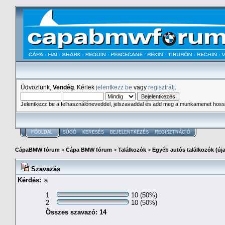
Üdvözlünk,
Vendég
. Kérlek
jelentkezz be
vagy
regisztrálj
.
Jelentkezz be a felhasználóneveddel, jelszavaddal és add meg a munkamenet hoss
FŐOLDAL
SÚGÓ
KERESÉS
BEJELENTKEZÉS
REGISZTRÁCIÓ
CápaBMW fórum
>
Cápa BMW fórum
>
Találkozók
>
Egyéb autós találkozók (új
Szavazás
Kérdés:
a
1
10 (50%)
2
10 (50%)
Összes szavazó: 14