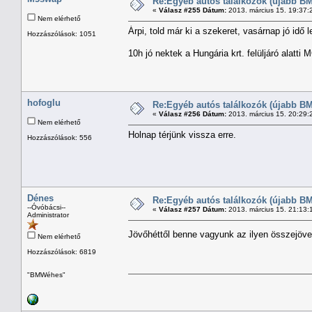
Re:Egyéb autós találkozók (újabb BM
«
Válasz #255 Dátum:
2013. március 15. 19:37:
Nem elérhető
Árpi, told már ki a szekeret, vasárnap jó idő 
Hozzászólások: 1051
10h jó nektek a Hungária krt. felüljáró alatti
hofoglu
Re:Egyéb autós találkozók (újabb BM
«
Válasz #256 Dátum:
2013. március 15. 20:29:
Nem elérhető
Holnap térjünk vissza erre.
Hozzászólások: 556
Dénes
Re:Egyéb autós találkozók (újabb BM
--Óvóbácsi--
«
Válasz #257 Dátum:
2013. március 15. 21:13:
Administrator
Jövőhéttől benne vagyunk az ilyen összejöv
Nem elérhető
Hozzászólások: 6819
"BMWéhes"