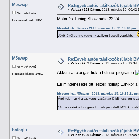
M5swap
Re:Egyéb autós találkozók (újabb BM
«
Válasz #258 Dátum:
2013. március 16. 06:42:
Nem elérhető
Motor és Tuning Show márc.22-24.
Hozzászólások: 1051
Idézetet írta: Dénes - 2013. március 15. 21:13:10 pm
Jövőhéttől benne vagyunk az ilyen összejövetelekben
M5swap
Re:Egyéb autós találkozók (újabb BM
«
Válasz #259 Dátum:
2013. március 16. 19:34:
Nem elérhető
Akkora a tolongás fiúk a holnapi programra
Hozzászólások: 1051
Én mindenesetre ott leszek holnap 10h-kor a
Idézetet írta: M5swap - 2013. március 15. 19:37:21 pm
Árpi, told már ki a szekeret, vasárnap jó idő lesz, én is 
10h jó nektek a Hungária krt. felüljáró alatti MOL kútnál?
hofoglu
Re:Egyéb autós találkozók (újabb BM
«
Válasz #260 Dátum:
2013. március 16. 20:45:
Nem elérhető