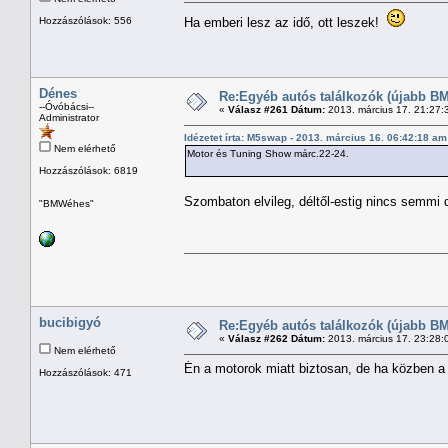
Hozzászólások: 556
Ha emberi lesz az idő, ott leszek!
Dénes
Re:Egyéb autós találkozók (újabb BM
--Óvóbácsi--
«
Válasz #261 Dátum:
2013. március 17. 21:27:
Administrator
Idézetet írta: M5swap - 2013. március 16. 06:42:18 am
Nem elérhető
Motor és Tuning Show márc.22-24.
Hozzászólások: 6819
Szombaton elvileg, déltől-estig nincs semm
"BMWéhes"
bucibigyó
Re:Egyéb autós találkozók (újabb BM
«
Válasz #262 Dátum:
2013. március 17. 23:28:
Nem elérhető
Én a motorok miatt biztosan, de ha közben a
Hozzászólások: 471