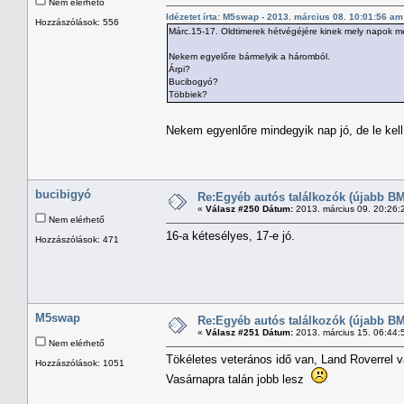
Nem elérhető
Idézetet írta: M5swap - 2013. március 08. 10:01:56 am
Hozzászólások: 556
Márc.15-17. Oldtimerek hétvégéjére kinek mely napok m
Nekem egyelőre bármelyik a háromból.
Árpi?
Bucibogyó?
Többiek?
Nekem egyenlőre mindegyik nap jó, de le kell
bucibigyó
Re:Egyéb autós találkozók (újabb BM
«
Válasz #250 Dátum:
2013. március 09. 20:26:
Nem elérhető
16-a kétesélyes, 17-e jó.
Hozzászólások: 471
M5swap
Re:Egyéb autós találkozók (újabb BM
«
Válasz #251 Dátum:
2013. március 15. 06:44:
Nem elérhető
Tökéletes veterános idő van, Land Roverrel va
Hozzászólások: 1051
Vasárnapra talán jobb lesz