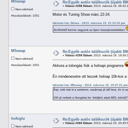
M5swap
Re:Egyéb autós találkozók (újabb BM
«
Válasz #258 Dátum:
2013. március 16. 06:42:
Nem elérhető
Motor és Tuning Show márc.22-24.
Hozzászólások: 1051
Idézetet írta: Dénes - 2013. március 15. 21:13:10 pm
Jövőhéttől benne vagyunk az ilyen összejövetelekben
M5swap
Re:Egyéb autós találkozók (újabb BM
«
Válasz #259 Dátum:
2013. március 16. 19:34:
Nem elérhető
Hozzászólások: 1051
Akkora a tolongás fiúk a holnapi programra
Én mindenesetre ott leszek holnap 10h-kor a
Idézetet írta: M5swap - 2013. március 15. 19:37:21 pm
Árpi, told már ki a szekeret, vasárnap jó idő lesz, én is 
10h jó nektek a Hungária krt. felüljáró alatti MOL kútnál?
hofoglu
Re:Egyéb autós találkozók (újabb BM
«
Válasz #260 Dátum:
2013. március 16. 20:45:
Nem elérhető