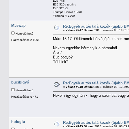
E23 745i
E39 525d touring
E46 320 Ci
Triumph Herald 13/60
Yamaha Fj 1200
M5swap
Re:Egyéb autós találkozók (újabb BM
«
Válasz #247 Dátum:
2013. március 08. 10:01:
Nem elérhető
Márc.15-17. Oldtimerek hétvégéjére kinek m
Hozzászólások: 1051
Nekem egyelőre bármelyik a háromból.
Árpi?
Bucibogyó?
Többiek?
bucibigyó
Re:Egyéb autós találkozók (újabb BM
«
Válasz #248 Dátum:
2013. március 08. 13:39:
Nem elérhető
Nekem így úgy tűnik, hogy a szombat vagy a 
Hozzászólások: 471
hofoglu
Re:Egyéb autós találkozók (újabb BM
«
Válasz #249 Dátum:
2013. március 09. 00:03: