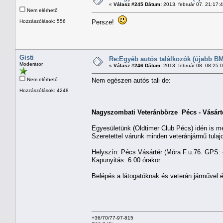
«
Válasz #245 Dátum:
2013. február 07. 21:17:
Nem elérhető
Hozzászólások: 556
Persze!
Gisti
Re:Egyéb autós találkozók (újabb BM
Moderátor
«
Válasz #246 Dátum:
2013. február 08. 08:25:
Nem elérhető
Nem egészen autós tali de:
Hozzászólások: 4248
Nagyszombati Veteránbörze Pécs - Vásárt
Egyesületünk (Oldtimer Club Pécs) idén is 
Szeretettel várunk minden veteránjármű tulajdo
Helyszín: Pécs Vásártér (Móra F.u.76. GPS: 
Kapunyitás: 6.00 órakor.
Belépés a látogatóknak és veterán járművel
+36/70/77-97-815