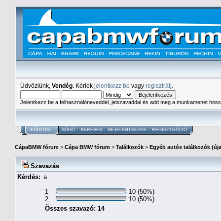
Üdvözlünk,
Vendég
. Kérlek
jelentkezz be
vagy
regisztrálj
.
Jelentkezz be a felhasználóneveddel, jelszavaddal és add meg a munkamenet hoss
FŐOLDAL
SÚGÓ
KERESÉS
BEJELENTKEZÉS
REGISZTRÁCIÓ
CápaBMW fórum
>
Cápa BMW fórum
>
Találkozók
>
Egyéb autós találkozók (új
Szavazás
Kérdés:
a
1
10 (50%)
2
10 (50%)
Összes szavazó: 14