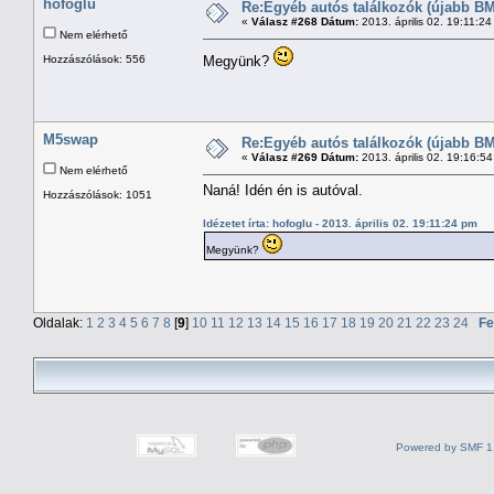
hofoglu
Re:Egyéb autós találkozók (újabb BM
«
Válasz #268 Dátum:
2013. április 02. 19:11:2
Nem elérhető
Hozzászólások: 556
Megyünk?
M5swap
Re:Egyéb autós találkozók (újabb BM
«
Válasz #269 Dátum:
2013. április 02. 19:16:5
Nem elérhető
Naná! Idén én is autóval.
Hozzászólások: 1051
Idézetet írta: hofoglu - 2013. április 02. 19:11:24 pm
Megyünk?
Oldalak:
1
2
3
4
5
6
7
8
[
9
]
10
11
12
13
14
15
16
17
18
19
20
21
22
23
24
Fe
Powered by SMF 1