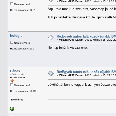
«
Válasz #255 Dátum:
2013. március 15. 19:37:
Nem elérhető
Árpi, told már ki a szekeret, vasárnap jó idő 
Hozzászólások: 1051
10h jó nektek a Hungária krt. felüljáró alatti
hofoglu
Re:Egyéb autós találkozók (újabb BM
«
Válasz #256 Dátum:
2013. március 15. 20:29:
Nem elérhető
Holnap térjünk vissza erre.
Hozzászólások: 556
Dénes
Re:Egyéb autós találkozók (újabb BM
--Óvóbácsi--
«
Válasz #257 Dátum:
2013. március 15. 21:13:
Administrator
Jövőhéttől benne vagyunk az ilyen összejöv
Nem elérhető
Hozzászólások: 6819
"BMWéhes"