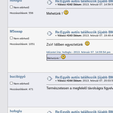
hofoglu
Re:Egyéb autós találkozók (újabb BM
«
Válasz #242 Dátum:
2013. február 07. 14:59:
Nem elérhető
Hozzászólások: 556
Mehetünk !
M5swap
Re:Egyéb autós találkozók (újabb BM
«
Válasz #243 Dátum:
2013. február 07. 19:49:
Nem elérhető
Hozzászólások: 1051
Zsír! Időben egyeztetünk
Idézetet írta: hofoglu - 2013. február 07. 14:59:54 pm
Mehetünk !
bucibigyó
Re:Egyéb autós találkozók (újabb BM
«
Válasz #244 Dátum:
2013. február 07. 20:03:
Nem elérhető
Természetesen a megfelelő távolságra figyel
Hozzászólások: 471
hofoglu
Re:Egyéb autós találkozók (újabb BM