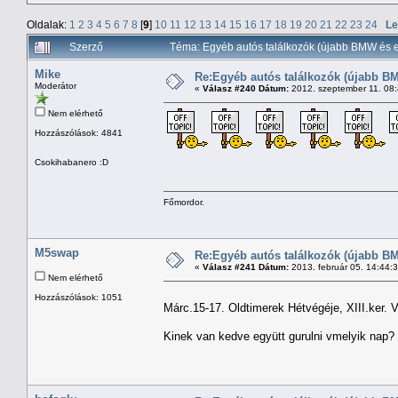
Oldalak:
1
2
3
4
5
6
7
8
[
9
]
10
11
12
13
14
15
16
17
18
19
20
21
22
23
24
Le
Szerző
Téma: Egyéb autós találkozók (újabb BMW és e
Mike
Re:Egyéb autós találkozók (újabb BM
Moderátor
«
Válasz #240 Dátum:
2012. szeptember 11. 08
Nem elérhető
Hozzászólások: 4841
Csokihabanero :D
Főmordor.
M5swap
Re:Egyéb autós találkozók (újabb BM
«
Válasz #241 Dátum:
2013. február 05. 14:44:
Nem elérhető
Hozzászólások: 1051
Márc.15-17. Oldtimerek Hétvégéje, XIII.ker. V
Kinek van kedve együtt gurulni vmelyik nap?