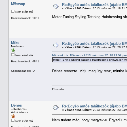
M5swap
Re:Egyéb autós találkozók (újabb BM
«
Válasz #263 Dátum:
2013. március 22. 18:21:
Nem elérhető
Motor-Tuning-Styling-Tattoing-Hairdressing s
Hozzászólások: 1051
Mike
Re:Egyéb autós találkozók (újabb BM
Moderátor
«
Válasz #264 Dátum:
2013. március 22. 20:27:
Nem elérhető
Idézetet írta: M5swap - 2013. március 22. 18:21:52 pm
Motor-Tuning-Styling-Tattoing-Hairdressing showra jön v
Hozzászólások: 4841
Dénes tervezte. Mitju meg úgy tesz, mintha k
Csokihabanero :D
Főmordor.
Dénes
Re:Egyéb autós találkozók (újabb BM
--Óvóbácsi--
«
Válasz #265 Dátum:
2013. március 22. 23:04:
Administrator
Nem tudom még, hogy megyek-e. Egyedül m
Nem elérhető