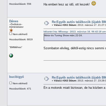
Hozzászólások: 556
Ha emberi lesz az idő, ott leszek!
Dénes
Re:Egyéb autós találkozók (újabb BM
--Óvóbácsi--
«
Válasz #261 Dátum:
2013. március 17. 21:27:
Administrator
Idézetet írta: M5swap - 2013. március 16. 06:42:18 am
Nem elérhető
Motor és Tuning Show márc.22-24.
Hozzászólások: 6819
"BMWéhes"
Szombaton elvileg, déltől-estig nincs semm
bucibigyó
Re:Egyéb autós találkozók (újabb BM
«
Válasz #262 Dátum:
2013. március 17. 23:28:
Nem elérhető
Én a motorok miatt biztosan, de ha közben a
Hozzászólások: 471