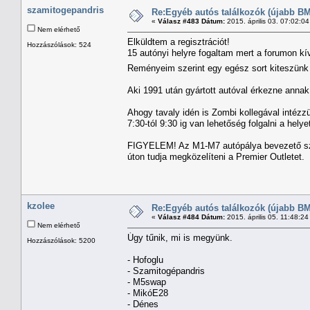
szamitogepandris
Re:Egyéb autós találkozók (újabb BM
«
Válasz #483 Dátum:
2015. április 03. 07:02:0
Nem elérhető
Elküldtem a regisztrációt!
Hozzászólások: 524
15 autónyi helyre fogaltam mert a forumon kí
Reményeim szerint egy egész sort kiteszün
Aki 1991 után gyártott autóval érkezne annak 
Ahogy tavaly idén is Zombi kollegával intézzü
7:30-tól 9:30 ig van lehetőség folgalni a hely
FIGYELEM! Az M1-M7 autópálya bevezető szak
úton tudja megközelíteni a Premier Outletet.
kzolee
Re:Egyéb autós találkozók (újabb BM
«
Válasz #484 Dátum:
2015. április 05. 11:48:2
Nem elérhető
Úgy tűnik, mi is megyünk.
Hozzászólások: 5200
- Hofoglu
- Szamitogépandris
- M5swap
- MikóE28
- Dénes