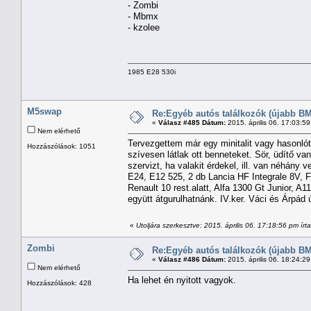
- Zombi
- Mbmx
- kzolee
1985 E28 530i
M5swap
Re:Egyéb autós találkozók (újabb BM
«
Válasz #485 Dátum:
2015. április 06. 17:03:5
Nem elérhető
Tervezgettem már egy minitalit vagy hasonló
Hozzászólások: 1051
szívesen látlak ott benneteket. Sör, üdítő v
szervizt, ha valakit érdekel, ill. van néhány 
E24, E12 525, 2 db Lancia HF Integrale 8V, Fi
Renault 10 rest.alatt, Alfa 1300 Gt Junior, A11
együtt átgurulhatnánk. IV.ker. Váci és Árpád 
«
Utoljára szerkesztve: 2015. április 06. 17:18:56 pm ír
Zombi
Re:Egyéb autós találkozók (újabb BM
«
Válasz #486 Dátum:
2015. április 06. 18:24:2
Nem elérhető
Ha lehet én nyitott vagyok.
Hozzászólások: 428