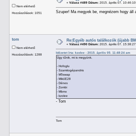
«
Válasz #489 Dátum:
2015. április 07. 10:46:1
Nem elérhető
Szuper! Ma megyek be, megnézem hogy áll 
Hozzászólások: 1051
tom
Re:Egyéb autós találkozók (újabb BM
«
Válasz #490 Dátum:
2015. április 07. 15:38:2
Nem elérhető
Idézetet írta: kzolee - 2015. április 05. 11:48:24 am
Hozzászólások: 1288
Úgy tűnik, mi is megyünk.
- Hofoglu
- Szamitogépandris
- M5swap
- MikóE28
- Dénes
- Zombi
- Mbmx
- kzolee
- Tom
Tom