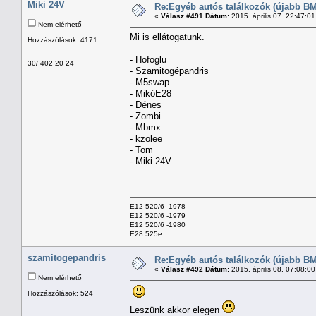
Miki 24V
Re:Egyéb autós találkozók (újabb BM
«
Válasz #491 Dátum:
2015. április 07. 22:47:0
Nem elérhető
Mi is ellátogatunk.
Hozzászólások: 4171
- Hofoglu
30/ 402 20 24
- Szamitogépandris
- M5swap
- MikóE28
- Dénes
- Zombi
- Mbmx
- kzolee
- Tom
- Miki 24V
E12 520/6 -1978
E12 520/6 -1979
E12 520/6 -1980
E28 525e
szamitogepandris
Re:Egyéb autós találkozók (újabb BM
«
Válasz #492 Dátum:
2015. április 08. 07:08:0
Nem elérhető
Hozzászólások: 524
Leszünk akkor elegen