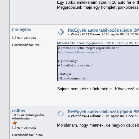
Egy sorba emlékemim szerint 16 autó fér el (
Megpróbálunk majd egy komplett parkolórészt l
moneytoo
Re:Egyéb autós találkozók (újabb BM
«
Válasz #493 Dátum:
2015. április 08. 09:12:0
Nem elérhető
Idézetet írta: szamitogepandris - 2015. március 25. 1
Hozzászólások: 691
A premeir Outletbe megint regisztrálni kéne...
http://www.oldtimerpremier.hu/
ki jönne még?
A foglalást tudom intézni
- Hofoglu
- Szamitogépandris
Sajnos nem készültünk még el. Következő a
collins
Re:Egyéb autós találkozók (újabb BM
+8 év az autóm javára.
«
Válasz #494 Dátum:
2015. április 08. 11:24:5
Administrator
Mondanam, hogy mennek, de nagyon csucsko
Nem elérhető
Hozzászólások: 7154