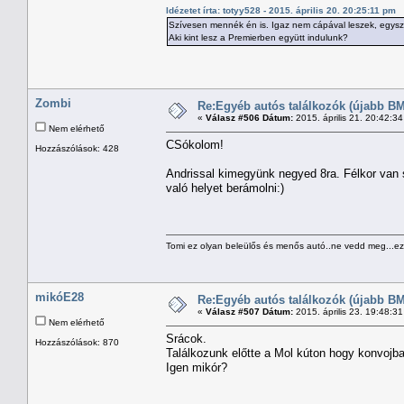
Idézetet írta: totyy528 - 2015. április 20. 20:25:11 pm
Szívesen mennék én is. Igaz nem cápával leszek, egysz
Aki kint lesz a Premierben együtt indulunk?
Zombi
Re:Egyéb autós találkozók (újabb BM
«
Válasz #506 Dátum:
2015. április 21. 20:42:3
Nem elérhető
CSókolom!
Hozzászólások: 428
Andrissal kimegyünk negyed 8ra. Félkor van s
való helyet berámolni:)
Tomi ez olyan beleülős és menős autó..ne vedd meg...ezz
mikóE28
Re:Egyéb autós találkozók (újabb BM
«
Válasz #507 Dátum:
2015. április 23. 19:48:3
Nem elérhető
Srácok.
Hozzászólások: 870
Találkozunk előtte a Mol kúton hogy konvojb
Igen mikór?