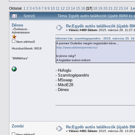
Oldalak:
1
2
3
4
5
6
7
8
9
10
11
12
13
14
15
16
[
17
]
18
19
20
21
22
23
24
Le
Szerző
Téma: Egyéb autós találkozók (újabb BMW és e
Dénes
Re:Egyéb autós találkozók (újabb BM
--Óvóbácsi--
«
Válasz #480 Dátum:
2015. március 28. 11:27:
Administrator
Idézetet írta: szamitogepandris - 2015. március 25. 1
Nem elérhető
A premeir Outletbe megint regisztrálni kéne...
http://www.oldtimerpremier.hu/
Hozzászólások: 6819
ki jönne még?
"BMWéhes"
A foglalást tudom intézni
- Hofoglu
- Szamitogépandris
- M5swap
- MikóE28
- Dénes
Zombi
Re:Egyéb autós találkozók (újabb BM
«
Válasz #481 Dátum:
2015. március 28. 13:20:
Nem elérhető