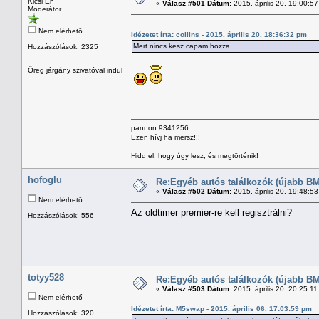
Kicsi Én
«
Válasz #501 Dátum:
2015. április 20. 19:00:5
Moderátor
Nem elérhető
Idézetet írta: collins - 2015. április 20. 18:36:32 pm
Mert nincs kesz capam hozza.
Hozzászólások: 2325
Öreg járgány szivatóval indul
pannon 9341256
Ezen hívj ha mersz!!!
Hidd el, hogy úgy lesz, és megtörténik!
hofoglu
Re:Egyéb autós találkozók (újabb BM
«
Válasz #502 Dátum:
2015. április 20. 19:48:5
Nem elérhető
Az oldtimer premier-re kell regisztrálni?
Hozzászólások: 556
totyy528
Re:Egyéb autós találkozók (újabb BM
«
Válasz #503 Dátum:
2015. április 20. 20:25:1
Nem elérhető
Idézetet írta: M5swap - 2015. április 06. 17:03:59 pm
Hozzászólások: 320