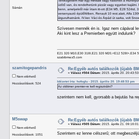
Tervezgettem már egy minitalit vagy hasonlót a műhelyün
üdítő van, és rendelhetünk pizzát vagy egyebet kajálni. 
Sámán
benn, amelyekről már írtam itt-ott (E34 M5, E28 524td, 3
versenyautó épülőfélben, Renault 10 rest.alatt, Alfa 1300
átgurulhatnánk. IV.ker. Váci és Árpád út sarka, volt Sno
Szívesen mennék én is. Igaz nem cápával le
Aki kint lesz a Premierben együtt indulunk?
E21 320 M10,E30 318I,E21 320 M20,<E12 528I>,E34 
szabibmw.s5.com
szamitogepandris
Re:Egyéb autós találkozók (újabb BM
«
Válasz #504 Dátum:
2015. április 20. 20:43:5
Nem elérhető
Idézetet írta: hofoglu - 2015. április 20. 19:48:53 pm
Hozzászólások: 524
Az oldtimer premier-re kell regisztrálni?
szerintem nem kell, gyorsabb a bejutás ha reg
M5swap
Re:Egyéb autós találkozók (újabb BM
«
Válasz #505 Dátum:
2015. április 21. 09:16:0
Nem elérhető
Szerintem ez lenne célszerű; ott megbeszéljü
Hozzászólások: 1051