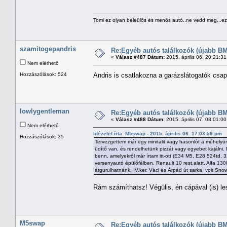
Tomi ez olyan beleülős és menős autó..ne vedd meg...ezz
szamitogepandris
Re:Egyéb autós találkozók (újabb BM
«
Válasz #487 Dátum:
2015. április 06. 20:21:3
Nem elérhető
Hozzászólások: 524
Andris is csatlakozna a garázslátogatók csa
lowlygentleman
Re:Egyéb autós találkozók (újabb BM
«
Válasz #488 Dátum:
2015. április 07. 08:01:0
Nem elérhető
Idézetet írta: M5swap - 2015. április 06. 17:03:59 pm
Hozzászólások: 35
Tervezgettem már egy minitalit vagy hasonlót a műhelyün
üdítő van, és rendelhetünk pizzát vagy egyebet kajálni. 
benn, amelyekről már írtam itt-ott (E34 M5, E28 524td, 3
versenyautó épülőfélben, Renault 10 rest.alatt, Alfa 1300
átgurulhatnánk. IV.ker. Váci és Árpád út sarka, volt Sno
Rám számíthatsz! Végülis, én cápával (is) le
M5swap
Re:Egyéb autós találkozók (újabb BM