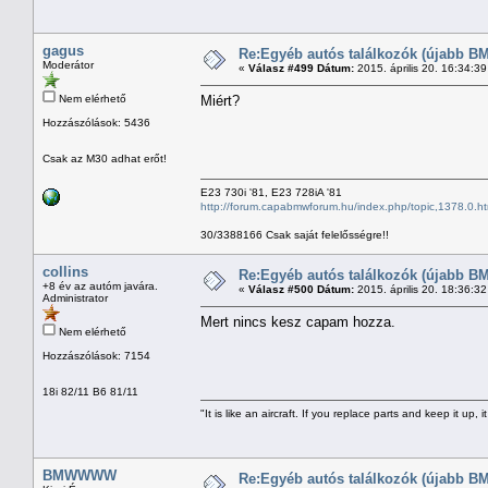
gagus
Re:Egyéb autós találkozók (újabb BM
Moderátor
«
Válasz #499 Dátum:
2015. április 20. 16:34:3
Nem elérhető
Miért?
Hozzászólások: 5436
Csak az M30 adhat erőt!
E23 730i '81, E23 728iA '81
http://forum.capabmwforum.hu/index.php/topic,1378.0.ht
30/3388166 Csak saját felelősségre!!
collins
Re:Egyéb autós találkozók (újabb BM
+8 év az autóm javára.
«
Válasz #500 Dátum:
2015. április 20. 18:36:3
Administrator
Mert nincs kesz capam hozza.
Nem elérhető
Hozzászólások: 7154
18i 82/11 B6 81/11
"It is like an aircraft. If you replace parts and keep it up, it
BMWWWW
Re:Egyéb autós találkozók (újabb BM