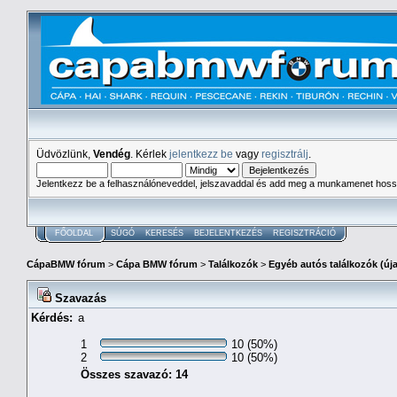
Üdvözlünk,
Vendég
. Kérlek
jelentkezz be
vagy
regisztrálj
.
Jelentkezz be a felhasználóneveddel, jelszavaddal és add meg a munkamenet hoss
FŐOLDAL
SÚGÓ
KERESÉS
BEJELENTKEZÉS
REGISZTRÁCIÓ
CápaBMW fórum
>
Cápa BMW fórum
>
Találkozók
>
Egyéb autós találkozók (új
Szavazás
Kérdés:
a
1
10 (50%)
2
10 (50%)
Összes szavazó: 14