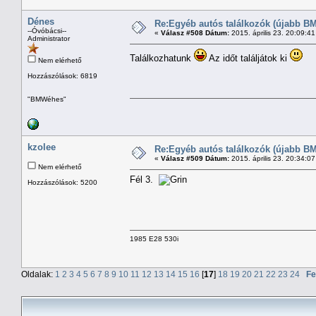
Dénes
Re:Egyéb autós találkozók (újabb BM
--Óvóbácsi--
«
Válasz #508 Dátum:
2015. április 23. 20:09:4
Administrator
Találkozhatunk
Az időt találjátok ki
Nem elérhető
Hozzászólások: 6819
"BMWéhes"
kzolee
Re:Egyéb autós találkozók (újabb BM
«
Válasz #509 Dátum:
2015. április 23. 20:34:0
Nem elérhető
Fél 3.
Hozzászólások: 5200
1985 E28 530i
Oldalak:
1
2
3
4
5
6
7
8
9
10
11
12
13
14
15
16
[
17
]
18
19
20
21
22
23
24
Fe