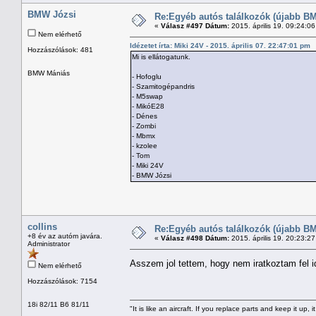
BMW Józsi
Re:Egyéb autós találkozók (újabb BM
«
Válasz #497 Dátum:
2015. április 19. 09:24:0
Nem elérhető
Idézetet írta: Miki 24V - 2015. április 07. 22:47:01 pm
Hozzászólások: 481
Mi is ellátogatunk.
BMW Mániás
- Hofoglu
- Szamitogépandris
- M5swap
- MikóE28
- Dénes
- Zombi
- Mbmx
- kzolee
- Tom
- Miki 24V
- BMW Józsi
collins
Re:Egyéb autós találkozók (újabb BM
+8 év az autóm javára.
«
Válasz #498 Dátum:
2015. április 19. 20:23:2
Administrator
Asszem jol tettem, hogy nem iratkoztam fel i
Nem elérhető
Hozzászólások: 7154
18i 82/11 B6 81/11
"It is like an aircraft. If you replace parts and keep it up, it