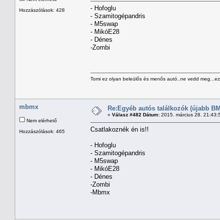
- Hofoglu
Hozzászólások: 428
- Szamitogépandris
- M5swap
- MikóE28
- Dénes
-Zombi
Tomi ez olyan beleülős és menős autó..ne vedd meg...ezz
mbmx
Re:Egyéb autós találkozók (újabb BM
«
Válasz #482 Dátum:
2015. március 28. 21:43:
Nem elérhető
Csatlakoznék én is!!
Hozzászólások: 465
- Hofoglu
- Szamitogépandris
- M5swap
- MikóE28
- Dénes
-Zombi
-Mbmx