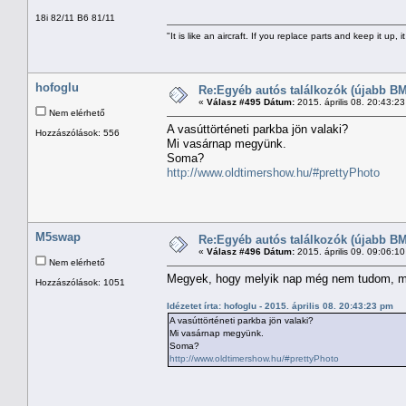
18i 82/11 B6 81/11
"It is like an aircraft. If you replace parts and keep it up, it
hofoglu
Re:Egyéb autós találkozók (újabb BM
«
Válasz #495 Dátum:
2015. április 08. 20:43:2
Nem elérhető
A vasúttörténeti parkba jön valaki?
Hozzászólások: 556
Mi vasárnap megyünk.
Soma?
http://www.oldtimershow.hu/#prettyPhoto
M5swap
Re:Egyéb autós találkozók (újabb BM
«
Válasz #496 Dátum:
2015. április 09. 09:06:1
Nem elérhető
Megyek, hogy melyik nap még nem tudom, m
Hozzászólások: 1051
Idézetet írta: hofoglu - 2015. április 08. 20:43:23 pm
A vasúttörténeti parkba jön valaki?
Mi vasárnap megyünk.
Soma?
http://www.oldtimershow.hu/#prettyPhoto