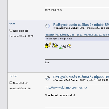
1985 E28 530i
tom
Re:Egyéb autós találkozók (újabb BM
«
Válasz #640 Dátum:
2017. március 29. 11:01:
Nem elérhető
Idézetet írta: Kátrány Joe - 2017. március 27. 21:48:0
Hozzászólások: 1288
Köszönjük a meghívást.
Tom
bobo
Re:Egyéb autós találkozók (újabb BM
«
Válasz #641 Dátum:
2017. április 11. 07:25:4
Nem elérhető
http://www.oldtimerpremier.hu/
Hozzászólások: 46
Már lehet regisztrálni!