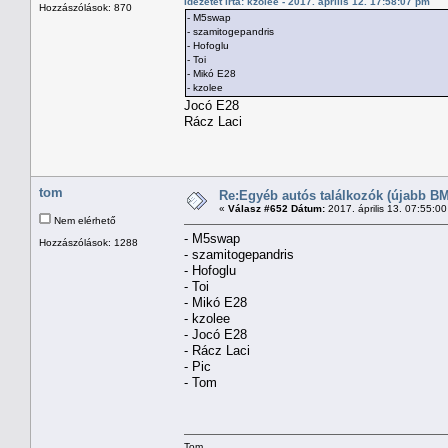
Idézetet írta: kzolee - 2017. április 12. 17:58:07 pm
Hozzászólások: 870
- M5swap
- szamitogepandris
- Hofoglu
- Toi
- Mikó E28
- kzolee
Jocó E28
Rácz Laci
tom
Re:Egyéb autós találkozók (újabb BM
«
Válasz #652 Dátum:
2017. április 13. 07:55:0
Nem elérhető
- M5swap
Hozzászólások: 1288
- szamitogepandris
- Hofoglu
- Toi
- Mikó E28
- kzolee
- Jocó E28
- Rácz Laci
- Pic
- Tom
Tom