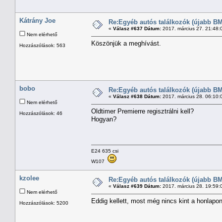
Kátrány Joe
Re:Egyéb autós találkozók (újabb BM
«
Válasz #637 Dátum:
2017. március 27. 21:48:
Nem elérhető
Köszönjük a meghívást.
Hozzászólások: 563
bobo
Re:Egyéb autós találkozók (újabb BM
«
Válasz #638 Dátum:
2017. március 28. 06:10:
Nem elérhető
Oldtimer Premierre regisztrálni kell?
Hozzászólások: 46
Hogyan?
E24 635 csi
W107
kzolee
Re:Egyéb autós találkozók (újabb BM
«
Válasz #639 Dátum:
2017. március 28. 19:59:
Nem elérhető
Eddig kellett, most még nincs kint a honlapon
Hozzászólások: 5200