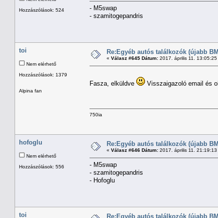
- M5swap
Hozzászólások: 524
- szamitogepandris
toi
Re:Egyéb autós találkozók (újabb BM
«
Válasz #645 Dátum:
2017. április 11. 13:05:2
Nem elérhető
Hozzászólások: 1379
Fasza, elküldve
Visszaigazoló email és o
Alpina fan
750ia
hofoglu
Re:Egyéb autós találkozók (újabb BM
«
Válasz #646 Dátum:
2017. április 11. 21:19:1
Nem elérhető
- M5swap
Hozzászólások: 556
- szamitogepandris
- Hofoglu
toi
Re:Egyéb autós találkozók (újabb BM