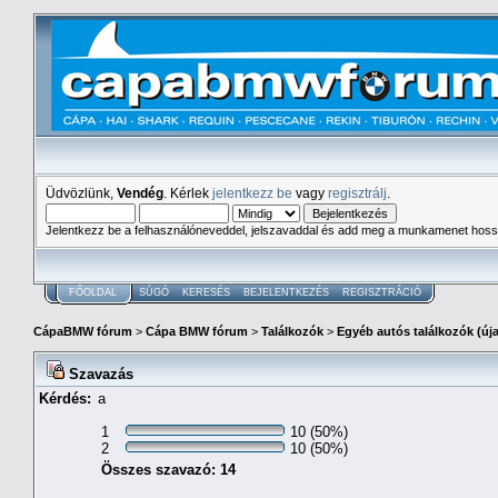
Üdvözlünk,
Vendég
. Kérlek
jelentkezz be
vagy
regisztrálj
.
Jelentkezz be a felhasználóneveddel, jelszavaddal és add meg a munkamenet hoss
FŐOLDAL
SÚGÓ
KERESÉS
BEJELENTKEZÉS
REGISZTRÁCIÓ
CápaBMW fórum
>
Cápa BMW fórum
>
Találkozók
>
Egyéb autós találkozók (új
Szavazás
Kérdés:
a
1
10 (50%)
2
10 (50%)
Összes szavazó: 14