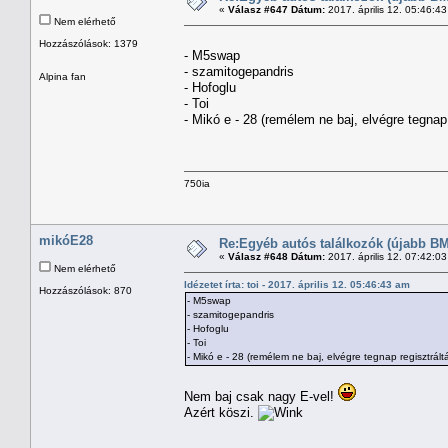
«
Válasz #647 Dátum:
2017. április 12. 05:46:4
Nem elérhető
Hozzászólások: 1379
- M5swap
- szamitogepandris
Alpina fan
- Hofoglu
- Toi
- Mikó e - 28 (remélem ne baj, elvégre tegnap 
750ia
mikóE28
Re:Egyéb autós találkozók (újabb BM
«
Válasz #648 Dátum:
2017. április 12. 07:42:0
Nem elérhető
Idézetet írta: toi - 2017. április 12. 05:46:43 am
Hozzászólások: 870
- M5swap
- szamitogepandris
- Hofoglu
- Toi
- Mikó e - 28 (remélem ne baj, elvégre tegnap regisztráltá
Nem baj csak nagy E-vel!
Azért köszi.