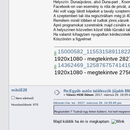
Helyszín: Dunaújváros, alsó Duna-part , Koor
Facebook-on van esemény is róla de privát, 
Aki volt vagy látott képeket a tavaly szeptembe
A szeptemberi tali óta regisztráltam még jó 
Remélem minél többen el tudtok jönni,várunk t
Apró programokat szeretnénk majd csinálni e
A helyszínen közvetlen közel több tűzrakó tal
Ha valamit kihagytam nyugodtan kérdezzetek
Köszönöm a figyelmet
15000582_11553158911822
1920x1080 - megtekintve 2827
14362469_12587675741419
1920x1080 - megtekintve 2756
mikóE28
Re:Egyéb autós találkozók (újabb BM
«
Válasz #636 Dátum:
2017. március 26. 19:05:
Nem elérhető
Idézetet írta: toi - 2017. március 26. 14:39:49 pm
Hozzászólások: 870
Regisztrálni ? Tudnál egy linket küldeni, hol kell megten
Majd küldök ha én is megkaptam.