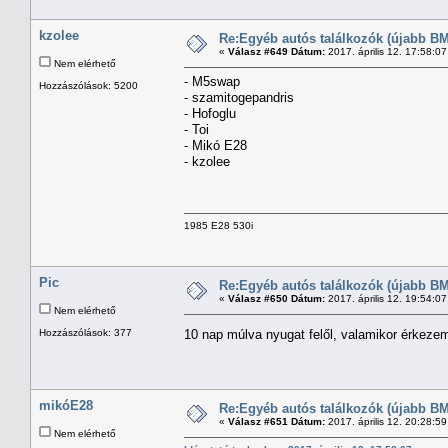
kzolee
Re:Egyéb autós találkozók (újabb BM
«
Válasz #649 Dátum:
2017. április 12. 17:58:0
Nem elérhető
- M5swap
Hozzászólások: 5200
- szamitogepandris
- Hofoglu
- Toi
- Mikó E28
- kzolee
1985 E28 530i
Pic
Re:Egyéb autós találkozók (újabb BM
«
Válasz #650 Dátum:
2017. április 12. 19:54:0
Nem elérhető
Hozzászólások: 377
10 nap múlva nyugat felől, valamikor érkezem
mikóE28
Re:Egyéb autós találkozók (újabb BM
«
Válasz #651 Dátum:
2017. április 12. 20:28:5
Nem elérhető