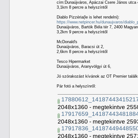
cím:Dunaújváros, Apáczai Csere János utca 
3,1km 8 percre a helyszíntől
Diablo Pizzéria(le is lehet rendelni):
https://www.netpincer.hu/dunaujvaros/diablo_
Dunaújváros, Bartók Béla tér 7, 2400 Magyar
3,2km 9 percre a helyszíntől
McDonald's
Dunaújváros, Baracsi út 2,
2,6km 8 percre a helyszíntől
Tesco Hipermarket
Dunaújváros, Aranyvölgyi út 6,
Jó szórakozást kívánok az OT Premier talál
Pár fotó a helyszínről:
17880612_14187443415217
2048x1360 - megtekintve 2550
17917659_14187443481884
2048x1360 - megtekintve 2593
17917836_14187449448550
2048x1360 - megtekintve 2571