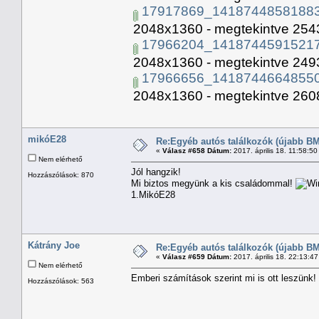
17917869_14187448581883
2048x1360 - megtekintve 2543
17966204_14187445915217
2048x1360 - megtekintve 2493
17966656_14187446648550
2048x1360 - megtekintve 2608
mikóE28
Re:Egyéb autós találkozók (újabb BM
«
Válasz #658 Dátum:
2017. április 18. 11:58:5
Nem elérhető
Jól hangzik!
Hozzászólások: 870
Mi biztos megyünk a kis családommal!
1.MikóE28
Kátrány Joe
Re:Egyéb autós találkozók (újabb BM
«
Válasz #659 Dátum:
2017. április 18. 22:13:4
Nem elérhető
Emberi számítások szerint mi is ott leszün
Hozzászólások: 563