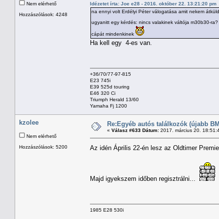
Nem elérhető
Idézetet írta: Joe e28 - 2016. október 22. 13:21:20 pm
na ennyi volt Erdélyi Péter válogatása amit nekem átkü
Hozzászólások: 4248
ugyanitt egy kérdés: nincs valakinek váltója m30b30-ra
cápát mindenkinek
Ha kell egy 4-es van.
+36/70/77-97-815
E23 745i
E39 525d touring
E46 320 Ci
Triumph Herald 13/60
Yamaha Fj 1200
kzolee
Re:Egyéb autós találkozók (újabb BM
«
Válasz #633 Dátum:
2017. március 20. 18:51:
Nem elérhető
Hozzászólások: 5200
Az idén Április 22-én lesz az Oldtimer Premi
Majd igyekszem időben regisztrálni...
1985 E28 530i