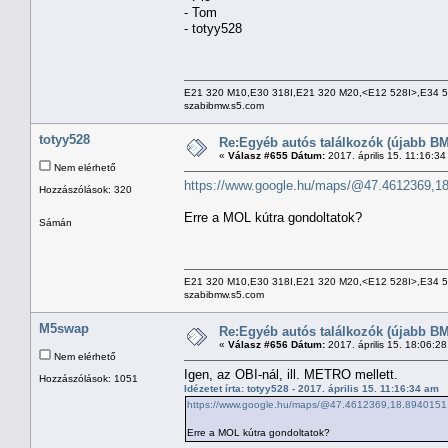
- Tom
- totyy528
E21 320 M10,E30 318I,E21 320 M20,<E12 528I>,E34 
szabibmw.s5.com
totyy528
Re:Egyéb autós találkozók (újabb BM
«
Válasz #655 Dátum:
2017. április 15. 11:16:3
Nem elérhető
https://www.google.hu/maps/@47.4612369,1
Hozzászólások: 320
Erre a MOL kútra gondoltatok?
Sámán
E21 320 M10,E30 318I,E21 320 M20,<E12 528I>,E34 
szabibmw.s5.com
M5swap
Re:Egyéb autós találkozók (újabb BM
«
Válasz #656 Dátum:
2017. április 15. 18:06:2
Nem elérhető
Igen, az OBI-nál, ill. METRO mellett.
Hozzászólások: 1051
Idézetet írta: totyy528 - 2017. április 15. 11:16:34 am
https://www.google.hu/maps/@47.4612369,18.8940151
Erre a MOL kútra gondoltatok?