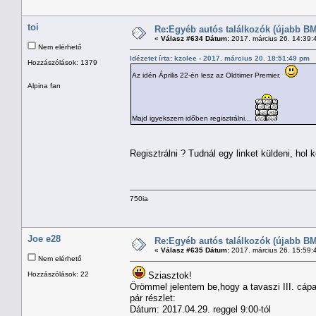
toi
Re:Egyéb autós találkozók (újabb BM
«
Válasz #634 Dátum:
2017. március 26. 14:39:
Nem elérhető
Idézetet írta: kzolee - 2017. március 20. 18:51:49 pm
Hozzászólások: 1379
Az idén Április 22-én lesz az Oldtimer Premier.
Alpina fan
Majd igyekszem időben regisztrálni...
Regisztrálni ? Tudnál egy linket küldeni, hol
750ia
Joe e28
Re:Egyéb autós találkozók (újabb BM
«
Válasz #635 Dátum:
2017. március 26. 15:59:
Nem elérhető
Hozzászólások: 22
Sziasztok!
Örömmel jelentem be,hogy a tavaszi III. cá
pár részlet:
Dátum: 2017.04.29. reggel 9:00-tól