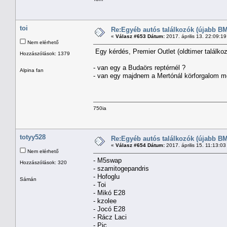
toi
Re:Egyéb autós találkozók (újabb BM
«
Válasz #653 Dátum:
2017. április 13. 22:09:1
Nem elérhető
Egy kérdés, Premier Outlet (oldtimer találk
Hozzászólások: 1379
- van egy a Budaörs reptérnél ?
Alpina fan
- van egy majdnem a Mertónál körforgalom me
750ia
totyy528
Re:Egyéb autós találkozók (újabb BM
«
Válasz #654 Dátum:
2017. április 15. 11:13:0
Nem elérhető
- M5swap
Hozzászólások: 320
- szamitogepandris
- Hofoglu
Sámán
- Toi
- Mikó E28
- kzolee
- Jocó E28
- Rácz Laci
- Pic