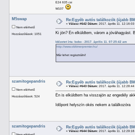
E24 635 csi
W107
M5swap
Re:Egyéb autós találkozók (újabb BM
«
Válasz #642 Dátum:
2017. április 11. 12:16:0
Nem elérhető
Ki jön? Én elküldtem, várom a jóváhagyást. 
Hozzászólások: 1051
Idézetet írta: bobo - 2017. április 11. 07:25:42 am
http://www.oldtimerpremier.hu/
Már lehet regisztrálni!
szamitogepandris
Re:Egyéb autós találkozók (újabb BM
«
Válasz #643 Dátum:
2017. április 11. 12:28:4
Nem elérhető
Én is elküldtem ha visszajön az engedély akk
Hozzászólások: 524
Időpont helyszín okés nekem a találkozóra
szamitogepandris
Re:Egyéb autós találkozók (újabb BM
«
Válasz #644 Dátum:
2017. április 11. 12:29:1
Nem elérhető