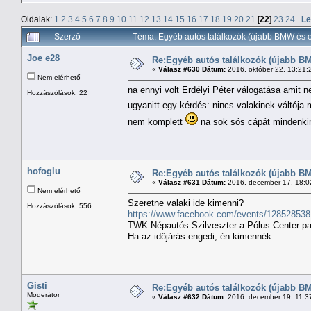
Oldalak:
1
2
3
4
5
6
7
8
9
10
11
12
13
14
15
16
17
18
19
20
21
[
22
]
23
24
Le
Szerző
Téma: Egyéb autós találkozók (újabb BMW és e
Joe e28
Re:Egyéb autós találkozók (újabb BM
«
Válasz #630 Dátum:
2016. október 22. 13:21:
Nem elérhető
na ennyi volt Erdélyi Péter válogatása amit 
Hozzászólások: 22
ugyanitt egy kérdés: nincs valakinek váltója
nem komplett
na sok sós cápát mindenk
hofoglu
Re:Egyéb autós találkozók (újabb BM
«
Válasz #631 Dátum:
2016. december 17. 18:0
Nem elérhető
Szeretne valaki ide kimenni?
Hozzászólások: 556
https://www.facebook.com/events/12852853
TWK Népautós Szilveszter a Pólus Center par
Ha az időjárás engedi, én kimennék.....
Gisti
Re:Egyéb autós találkozók (újabb BM
Moderátor
«
Válasz #632 Dátum:
2016. december 19. 11:3