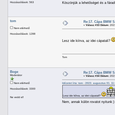
Hozzászólások: 563
Köszönjük a lehetőséget és a fárad
tom
Re:17. Cápa BMW Sal
«
Válasz #33 Dátum:
2023
Nem elérhető
Hozzászólások: 1288
Lesz ide kiírva, az idei cápatali?
Tom
Boge
Re:17. Cápa BMW Sal
Moderátor
«
Válasz #34 Dátum:
2023
Nem elérhető
Idézetet írta: tom - 2023. augusztus 01. 1
Hozzászólások: 3300
Lesz ide kiírva, az idei cápatali?
Ne vedd el!
Nem, annak külön rovatot nyitunk: