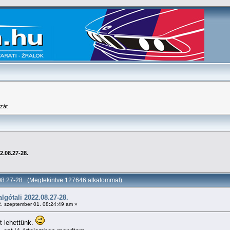
zát
2.08.27-28.
8.27-28. (Megtekintve 127646 alkalommal)
gótali 2022.08.27-28.
. szeptember 01. 08:24:49 am »
t lehettünk.