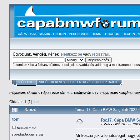
Üdvözlünk,
Vendég
. Kérlek
jelentkezz be
vagy
regisztrálj
.
Jelentkezz be a felhasználóneveddel, jelszavaddal és add meg a munkamenet hoss
FŐOLDAL
SÚGÓ
KERESÉS
BEJELENTKEZÉS
REGISZTRÁCIÓ
CápaBMW fórum
>
Cápa BMW fórum
>
Találkozók
>
17. Cápa BMW Salgótali 202
Oldalak:
1
[
2
]
Le
Szerző
Téma: 17. Cápa BMW Salgótali 2022.0
tom
Re:17. Cápa BMW Sal
«
Válasz #30 Dátum:
2022
Nem elérhető
Hozzászólások: 1288
Mi köszönjük a lehetőséget hogy ot