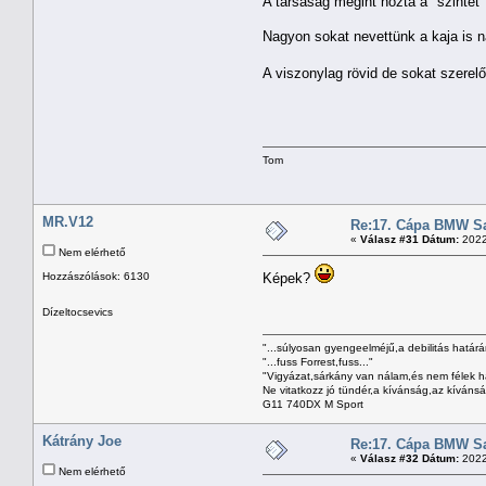
A társaság megint hozta a "szintet
Nagyon sokat nevettünk a kaja is n
A viszonylag rövid de sokat szerelő
Tom
MR.V12
Re:17. Cápa BMW Sal
«
Válasz #31 Dátum:
2022
Nem elérhető
Hozzászólások: 6130
Képek?
Dízeltocsevics
"...súlyosan gyengeelméjű,a debilitás határán
"...fuss Forrest,fuss..."
"Vigyázat,sárkány van nálam,és nem félek h
Ne vitatkozz jó tündér,a kívánság,az kívánság
G11 740DX M Sport
Kátrány Joe
Re:17. Cápa BMW Sal
«
Válasz #32 Dátum:
2022
Nem elérhető