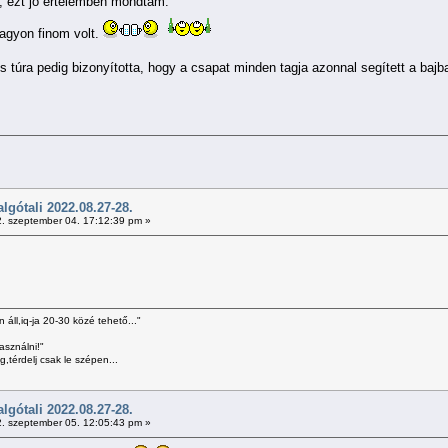
", ezt jó értelemben mondtam.
agyon finom volt.
s túra pedig bizonyította, hogy a csapat minden tagja azonnal segített a bajb
gótali 2022.08.27-28.
. szeptember 04. 17:12:39 pm »
 áll,iq-ja 20-30 közé tehető..."
asználni!"
,térdelj csak le szépen...
gótali 2022.08.27-28.
. szeptember 05. 12:05:43 pm »