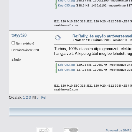
Kép 073.jpg
(288.37 KB, 1600x1200 - megtekintve 33
Kép 055.jpg
(338.9 KB, 1469x1102 - megtekintve 337
E21 320 M10,E30 318I,E21 320 M20,<E12 528I>,E34 
szabibmw.s5.com
totyy528
Re:Rally, és egyéb autóversenye
«
Válasz #119 Dátum:
2010. október 11. 1
Nem elérhető
Turbós, 100% etanolra átprogramozott elektroni
Hozzászólások: 320
hangja volt. A kipufogjától meg be lehetett ru
Sámán
Kép 053.jpg
(329.93 KB, 1306x979 - megtekintve 344
Kép 054.jpg
(327.93 KB, 1306x979 - megtekintve 325
E21 320 M10,E30 318I,E21 320 M20,<E12 528I>,E34 
szabibmw.s5.com
Oldalak:
1
2
3
[
4
]
5
Fel
Powered by SMF 1