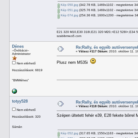
Kép 050.jpg
(342.78 KB, 1469x1102 - megtekintve 34
Kép 051.jpg
(325.76 KB, 1469x1102 - megtekintve 34
Kép 074.jpg
(254.36 KB, 1600x1200 - megtekintve 34
E21 320 M10,E30 318I,E21 320 M20,<E12 528I>,E34 
szabibmw.s5.com
Dénes
Re:Rally, és egyéb autóversenye
--Óvóbácsi--
«
Válasz #117 Dátum:
2010. október 11. 1
Administrator
Plusz nem M535i
Nem elérhető
Hozzászólások: 6819
"BMWéhes"
totyy528
Re:Rally, és egyéb autóversenye
«
Válasz #118 Dátum:
2010. október 11. 1
Nem elérhető
Szépen ültetett fehér e39, E28 fekete bőrrel 
Hozzászólások: 320
Sámán
Kép 052.jpg
(317.65 KB, 1550x1163 - megtekintve 34