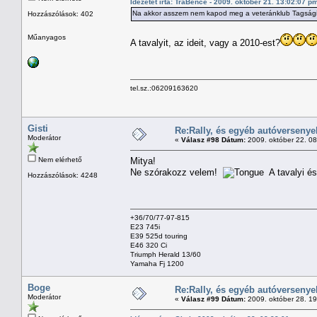
Idézetet írta: TraBence - 2009. október 21. 13:02:07 p
Na akkor asszem nem kapod meg a veteránklub Tagságid
Hozzászólások: 402
Műanyagos
A tavalyit, az ideit, vagy a 2010-est?
tel.sz.:06209163620
Gisti
Re:Rally, és egyéb autóversenye
Moderátor
«
Válasz #98 Dátum:
2009. október 22. 0
Nem elérhető
Mitya!
Ne szórakozz velem!
A tavalyi és
Hozzászólások: 4248
+36/70/77-97-815
E23 745i
E39 525d touring
E46 320 Ci
Triumph Herald 13/60
Yamaha Fj 1200
Boge
Re:Rally, és egyéb autóversenye
Moderátor
«
Válasz #99 Dátum:
2009. október 28. 1