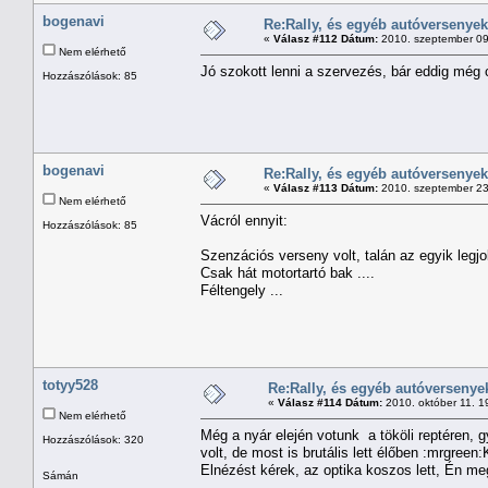
bogenavi
Re:Rally, és egyéb autóversenyek
«
Válasz #112 Dátum:
2010. szeptember 09
Nem elérhető
Jó szokott lenni a szervezés, bár eddig még 
Hozzászólások: 85
bogenavi
Re:Rally, és egyéb autóversenyek
«
Válasz #113 Dátum:
2010. szeptember 23
Nem elérhető
Vácról ennyit:
Hozzászólások: 85
Szenzációs verseny volt, talán az egyik legj
Csak hát motortartó bak ....
Féltengely ...
totyy528
Re:Rally, és egyéb autóversenye
«
Válasz #114 Dátum:
2010. október 11. 1
Nem elérhető
Még a nyár elején votunk a tököli reptéren, gy
Hozzászólások: 320
volt, de most is brutális lett élőben :mrgr
Elnézést kérek, az optika koszos lett, Én meg
Sámán