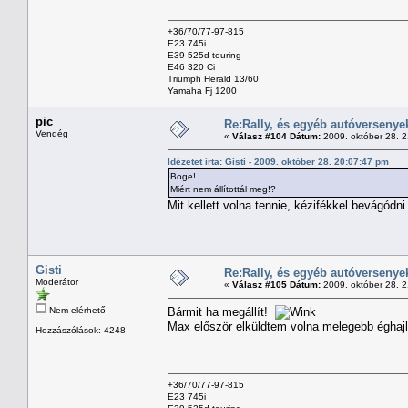
+36/70/77-97-815
E23 745i
E39 525d touring
E46 320 Ci
Triumph Herald 13/60
Yamaha Fj 1200
pic
Re:Rally, és egyéb autóversenye
Vendég
«
Válasz #104 Dátum:
2009. október 28. 
Idézetet írta: Gisti - 2009. október 28. 20:07:47 pm
Boge!
Miért nem állítottál meg!?
Mit kellett volna tennie, kézifékkel bevágódni
Gisti
Re:Rally, és egyéb autóversenye
Moderátor
«
Válasz #105 Dátum:
2009. október 28. 
Nem elérhető
Bármit ha megállít!
Max először elküldtem volna melegebb éghaj
Hozzászólások: 4248
+36/70/77-97-815
E23 745i