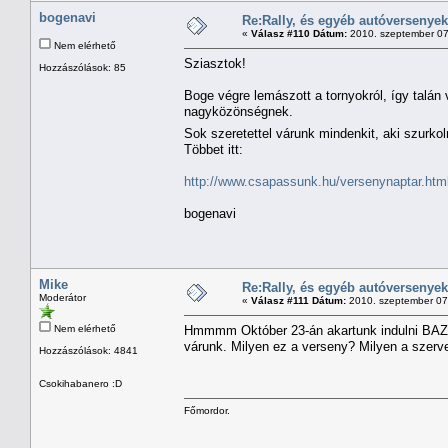
bogenavi
Re:Rally, és egyéb autóversenyek
«
Válasz #110 Dátum:
2010. szeptember 07
Nem elérhető
Sziasztok!
Hozzászólások: 85
Boge végre lemászott a tornyokról, így talá
nagyközönségnek.
Sok szeretettel várunk mindenkit, aki szurk
Többet itt:
http://www.csapassunk.hu/versenynaptar.htm
bogenavi
Mike
Re:Rally, és egyéb autóversenyek
Moderátor
«
Válasz #111 Dátum:
2010. szeptember 07
Nem elérhető
Hmmmm Október 23-án akartunk indulni BAZ ral
várunk. Milyen ez a verseny? Milyen a szer
Hozzászólások: 4841
Csokihabanero :D
Főmordor.