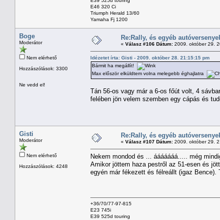
E39 525d touring
E46 320 Ci
Triumph Herald 13/60
Yamaha Fj 1200
Boge
Re:Rally, és egyéb autóversenye
Moderátor
«
Válasz #106 Dátum:
2009. október 29. 
Nem elérhető
Idézetet írta: Gisti - 2009. október 28. 21:15:15 pm
Bármit ha megállít!
Hozzászólások: 3300
Max először elküldtem volna melegebb éghajlatra
Ne vedd el!
Tán 56-os vagy már a 6-os főút volt, 4 sávba
felében jön velem szemben egy cápás és tudom
Gisti
Re:Rally, és egyéb autóversenye
Moderátor
«
Válasz #107 Dátum:
2009. október 29. 
Nem elérhető
Nekem mondod és ... ááááááá..... még mindig
Amikor jöttem haza pestről az 51-esen és jö
Hozzászólások: 4248
egyén már fékezett és félreállt (igaz Bence). 
+36/70/77-97-815
E23 745i
E39 525d touring