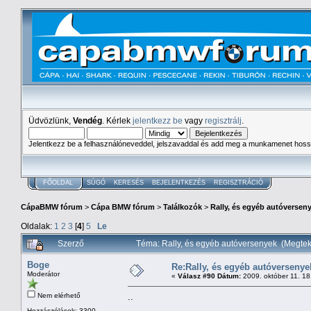
Üdvözlünk,
Vendég
. Kérlek
jelentkezz be
vagy
regisztrálj
.
Jelentkezz be a felhasználóneveddel, jelszavaddal és add meg a munkamenet hoss
FŐOLDAL
SÚGÓ
KERESÉS
BEJELENTKEZÉS
REGISZTRÁCIÓ
CápaBMW fórum
>
Cápa BMW fórum
>
Találkozók
>
Rally, és egyéb autóversen
Oldalak:
1
2
3
[
4
]
5
Le
Szerző
Téma: Rally, és egyéb autóversenyek (Megte
Boge
Re:Rally, és egyéb autóversenye
Moderátor
«
Válasz #90 Dátum:
2009. október 11. 18
Nem elérhető
..
Hozzászólások: 3300