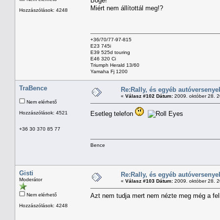
Boge!
Miért nem állítottál meg!?
Hozzászólások: 4248
+36/70/77-97-815
E23 745i
E39 525d touring
E46 320 Ci
Triumph Herald 13/60
Yamaha Fj 1200
TraBence
Re:Rally, és egyéb autóversenye
«
Válasz #102 Dátum:
2009. október 28. 
Nem elérhető
Hozzászólások: 4521
Esetleg telefon
+36 30 370 85 77
Bence
Gisti
Re:Rally, és egyéb autóversenye
Moderátor
«
Válasz #103 Dátum:
2009. október 28. 
Nem elérhető
Azt nem tudja mert nem nézte meg még a felha
Hozzászólások: 4248