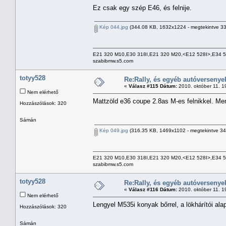
Ez csak egy szép E46, és felnije.
Kép 044.jpg
(344.08 KB, 1632x1224 - megtekintve 33
E21 320 M10,E30 318I,E21 320 M20,<E12 528I>,E34 
szabibmw.s5.com
totyy528
Re:Rally, és egyéb autóversenye
«
Válasz #115 Dátum:
2010. október 11. 1
Nem elérhető
Mattzöld e36 coupe 2.8as M-es felnikkel. Men
Hozzászólások: 320
Sámán
Kép 049.jpg
(316.35 KB, 1469x1102 - megtekintve 34
E21 320 M10,E30 318I,E21 320 M20,<E12 528I>,E34 
szabibmw.s5.com
totyy528
Re:Rally, és egyéb autóversenye
«
Válasz #116 Dátum:
2010. október 11. 1
Nem elérhető
Lengyel M535i konyak bőrrel, a lökhárítói ala
Hozzászólások: 320
Sámán