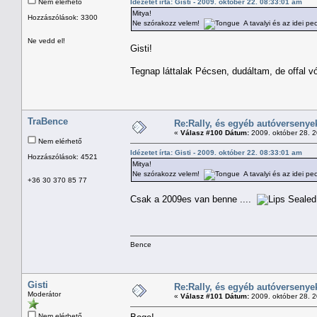
Nem elérhető
Idézetet írta: Gisti - 2009. október 22. 08:33:01 am
Mitya!
Hozzászólások: 3300
Ne szórakozz velem!
A tavalyi és az idei p
Ne vedd el!
Gisti!
Tegnap láttalak Pécsen, dudáltam, de offal v
TraBence
Re:Rally, és egyéb autóversenye
«
Válasz #100 Dátum:
2009. október 28. 
Nem elérhető
Idézetet írta: Gisti - 2009. október 22. 08:33:01 am
Hozzászólások: 4521
Mitya!
Ne szórakozz velem!
A tavalyi és az idei p
+36 30 370 85 77
Csak a 2009es van benne ....
Bence
Gisti
Re:Rally, és egyéb autóversenye
Moderátor
«
Válasz #101 Dátum:
2009. október 28. 
Nem elérhető