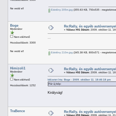
Ne vedd el!
Edelény 205m.jpg
(355.63 KB, 750x535 - megtekintve
Boge
Re:Rally, és egyéb autóversenye
Moderátor
«
Válasz #91 Dátum:
2009. október 11. 18
Nem elérhető
...
Hozzászólások: 3300
Ne vedd el!
Edelény 210m.jpg
(345.38 KB, 800x571 - megtekintve
Himizoli1
Re:Rally, és egyéb autóversenye
Moderátor
«
Válasz #92 Dátum:
2009. október 11. 18
Nem elérhető
Idézetet írta: Boge - 2009. október 11. 18:46:18 pm
Pár új kép:
Hozzászólások: 1252
Királyság!
TraBence
Re:Rally, és egyéb autóversenye
«
Válasz #93 Dátum:
2009. október 11. 21