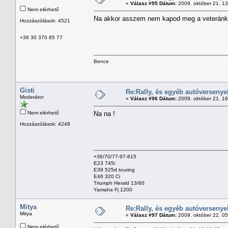
«
Válasz #95 Dátum:
2009. október 21. 1
Nem elérhető
Na akkor asszem nem kapod meg a veteránkl
Hozzászólások: 4521
+36 30 370 85 77
Bence
Gisti
Re:Rally, és egyéb autóversenye
Moderátor
«
Válasz #96 Dátum:
2009. október 21. 1
Nem elérhető
Na na !
Hozzászólások: 4248
+36/70/77-97-815
E23 745i
E39 525d touring
E46 320 Ci
Triumph Herald 13/60
Yamaha Fj 1200
Mitya
Re:Rally, és egyéb autóversenye
Mitya
«
Válasz #97 Dátum:
2009. október 22. 0
Nem elérhető