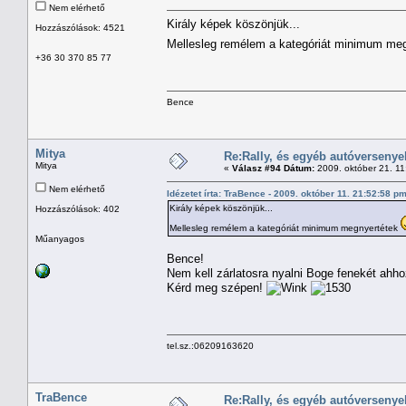
Nem elérhető
Király képek köszönjük...
Hozzászólások: 4521
Mellesleg remélem a kategóriát minimum me
+36 30 370 85 77
Bence
Mitya
Re:Rally, és egyéb autóversenye
Mitya
«
Válasz #94 Dátum:
2009. október 21. 11
Nem elérhető
Idézetet írta: TraBence - 2009. október 11. 21:52:58 p
Király képek köszönjük...
Hozzászólások: 402
Mellesleg remélem a kategóriát minimum megnyertétek
Műanyagos
Bence!
Nem kell zárlatosra nyalni Boge fenekét ahho
Kérd meg szépen!
tel.sz.:06209163620
TraBence
Re:Rally, és egyéb autóversenye