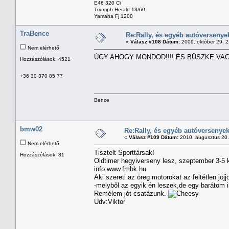
E46 320 Ci
Triumph Herald 13/60
Yamaha Fj 1200
TraBence
Re:Rally, és egyéb autóversenye
«
Válasz #108 Dátum:
2009. október 29. 
Nem elérhető
ÚGY AHOGY MONDOD!!!! ÉS BÜSZKE VAG
Hozzászólások: 4521
+36 30 370 85 77
Bence
bmw02
Re:Rally, és egyéb autóversenye
«
Válasz #109 Dátum:
2010. augusztus 20.
Nem elérhető
Tisztelt Sporttársak!
Hozzászólások: 81
Oldtimer hegyiverseny lesz, szeptember 3-5
info:www.fmbk.hu
Aki szereti az öreg motorokat az feltétlen jö
-melyből az egyik én leszek,de egy barátom is
Remélem jót csatázunk.
Üdv:Viktor