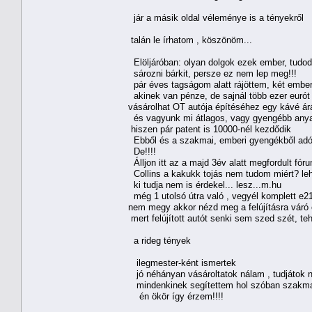
jár a másik oldal véleménye is a tényekről
talán le írhatom , köszönöm...
Elöljáróban: olyan dolgok ezek ember, tudo
sározni bárkit, persze ez nem lep meg!!!
pár éves tagságom alatt rájöttem, két ember
akinek van pénze, de sajnál több ezer eurót a
vásárolhat OT autója építéséhez egy kávé árá
és vagyunk mi átlagos, vagy gyengébb anyag
hiszen pár patent is 10000-nél kezdődik
Ebből és a szakmai, emberi gyengékből adód
De!!!!
Álljon itt az a majd 3év alatt megfordult fór
Collins a kakukk tojás nem tudom miért? lehe
ki tudja nem is érdekel... lesz...m.hu
még 1 utolsó útra való , vegyél komplett e21-
nem megy akkor nézd meg a felújításra váró c
mert felújított autót senki sem szed szét, teh
a rideg tények
ilegmester-ként ismertek
jó néhányan vásároltatok nálam , tudjátok n
mindenkinek segítettem hol szóban szakmail
én ökör így érzem!!!!