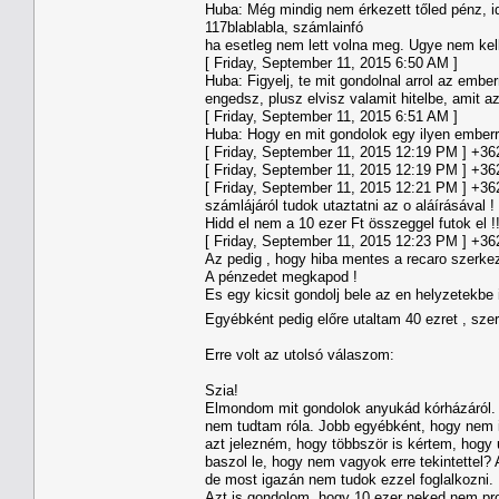
Huba: Még mindig nem érkezett tőled pénz, id
117blablabla, számlainfó
ha esetleg nem lett volna meg. Ugye nem kell
[ Friday, September 11, 2015 6:50 AM ]
Huba: Figyelj, te mit gondolnal arrol az embe
engedsz, plusz elvisz valamit hitelbe, amit a
[ Friday, September 11, 2015 6:51 AM ]
Huba: Hogy en mit gondolok egy ilyen emberr
[ Friday, September 11, 2015 12:19 PM ] +36203
[ Friday, September 11, 2015 12:19 PM ] +3
[ Friday, September 11, 2015 12:21 PM ] +362
számlájáról tudok utaztatni az o aláírásával 
Hidd el nem a 10 ezer Ft összeggel futok el !!
[ Friday, September 11, 2015 12:23 PM ] +36
Az pedig , hogy hiba mentes a recaro szerkez
A pénzedet megkapod !
Es egy kicsit gondolj bele az en helyzetekbe i
Egyébként pedig előre utaltam 40 ezret , sze
Erre volt az utolsó válaszom:
Szia!
Elmondom mit gondolok anyukád kórházáról.
nem tudtam róla. Jobb egyébként, hogy nem i
azt jelezném, hogy többször is kértem, hogy 
baszol le, hogy nem vagyok erre tekintettel? A
de most igazán nem tudok ezzel foglalkozni.
Azt is gondolom, hogy 10 ezer neked nem prob