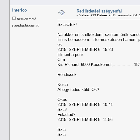
Interico
Re:Hirdetési szégyenfal
«
Válasz #23 Dátum:
2015. november 04. 
Nem elérhető
Sziasztok!
Hozzászólások: 30
Na akkor én is elkezdem, szintén török sándor
Én is bemásolom...:Természetesen ha nem j
ok
2015. SZEPTEMBER 6. 15:23
Elment a pénz
Cím
Kis Richárd, 6000 Kecskemét,................ 18
Rendicsek
Köszi
Ahogy tudod küld. Ok?
Okés
2015. SZEPTEMBER 8. 10:41
Szia!
Feladtad?
2015. SZEPTEMBER 8. 11:56
Szia
Szia