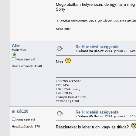
Megpróbáltam helyrehozni, de egy italra még
Sorry
«
Utoljára szerkesztve: 2014. január 20. 09:16:56 am ír
Kész lett!?
Gisti
Re:Hirdetési szégyenfal
Moderátor
«
Válasz #4 Dátum:
2014. január 20. 14:
Nem elérhető
Nna.
Hozzászólások: 4248
+36/70/77-97-815
E23 745i
E39 525d touring
E46 320 Ci
Triumph Herald 13/60
Yamaha Fj 1200
mikóE28
Re:Hirdetési szégyenfal
«
Válasz #5 Dátum:
2014. január 20. 17:
Nem elérhető
Hozzászólások: 870
Részleteket is lehet tudni vagy az titkos?.