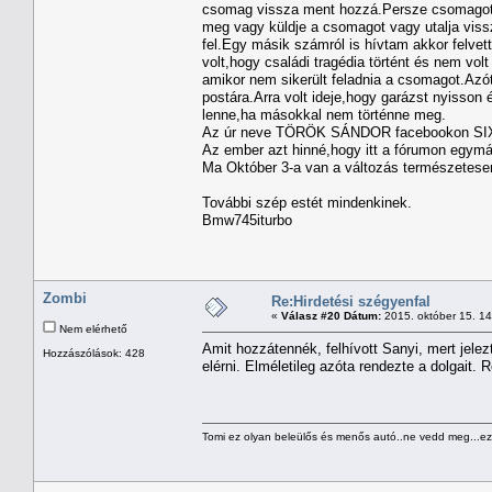
csomag vissza ment hozzá.Persze csomagot
meg vagy küldje a csomagot vagy utalja viss
fel.Egy másik számról is hívtam akkor felve
volt,hogy családi tragédia történt és nem vol
amikor nem sikerült feladnia a csomagot.Azó
postára.Arra volt ideje,hogy garázst nyisson 
lenne,ha másokkal nem történne meg.
Az úr neve TÖRÖK SÁNDOR facebookon SIX
Az ember azt hinné,hogy itt a fórumon egymás
Ma Október 3-a van a változás természetes
További szép estét mindenkinek.
Bmw745iturbo
Zombi
Re:Hirdetési szégyenfal
«
Válasz #20 Dátum:
2015. október 15. 1
Nem elérhető
Amit hozzátennék, felhívott Sanyi, mert jelez
Hozzászólások: 428
elérni. Elméletileg azóta rendezte a dolgait. 
Tomi ez olyan beleülős és menős autó..ne vedd meg...ezz