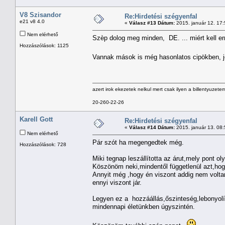
V8 Szisandor
Re:Hirdetési szégyenfal
e21 v8 4.0
«
Válasz #13 Dátum:
2015. január 12. 17
Nem elérhető
Szèp dolog meg minden, DE. ... miért kell e
Hozzászólások: 1125
Vannak mások is még hasonlatos cipökben, jò 
azert irok ekezetek nelkul mert csak ilyen a billentyuzetem
20-260-22-26
Karell Gott
Re:Hirdetési szégyenfal
«
Válasz #14 Dátum:
2015. január 13. 08
Nem elérhető
Pár szót ha megengedtek még.
Hozzászólások: 728
Miki tegnap leszállította az árut,mely pont o
Köszönöm neki,mindentől függetlenül azt,hog
Annyit még ,hogy én viszont addig nem volta
ennyi viszont jár.
Legyen ez a hozzáállás,őszinteség,lebonyolí
mindennapi életünkben úgyszintén.