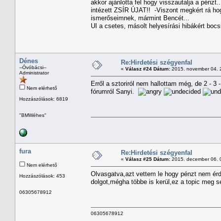
akkor ajánlotta fel hogy visszautalja a pénz
intézett ZSÍR ÚJAT!! -Viszont megkért rá hog
ismerőseimnek, mármint Bencét...
UI a csetes, másolt helyesírási hibákért bocsi
Dénes
Re:Hirdetési szégyenfal
--Óvóbácsi--
«
Válasz #24 Dátum:
2015. november 04. 
Administrator
Erről a sztoriról nem hallottam még, de 2 - 3 
Nem elérhető
fórumról Sanyi.
Hozzászólások: 6819
"BMWéhes"
fura
Re:Hirdetési szégyenfal
«
Válasz #25 Dátum:
2015. december 06. 
Nem elérhető
Olvasgatva,azt vettem le hogy pénzt nem érd
Hozzászólások: 453
dolgot,mégha többe is kerül,ez a topic meg s
06305678912
06305678912