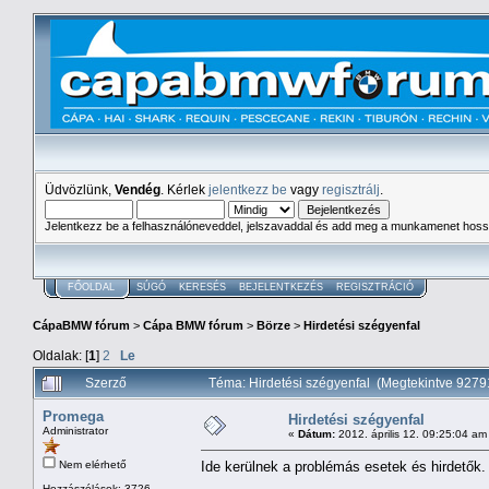
Üdvözlünk,
Vendég
. Kérlek
jelentkezz be
vagy
regisztrálj
.
Jelentkezz be a felhasználóneveddel, jelszavaddal és add meg a munkamenet hoss
FŐOLDAL
SÚGÓ
KERESÉS
BEJELENTKEZÉS
REGISZTRÁCIÓ
CápaBMW fórum
>
Cápa BMW fórum
>
Börze
>
Hirdetési szégyenfal
Oldalak: [
1
]
2
Le
Szerző
Téma: Hirdetési szégyenfal (Megtekintve 9279
Promega
Hirdetési szégyenfal
Administrator
«
Dátum:
2012. április 12. 09:25:04 am
Nem elérhető
Ide kerülnek a problémás esetek és hirdetők.
Hozzászólások: 3726