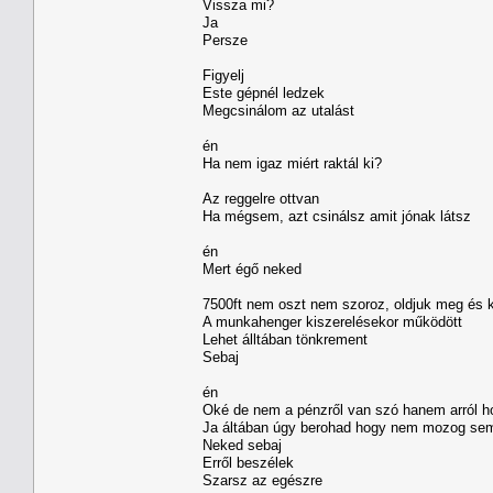
Vissza mi?
Ja
Persze
Figyelj
Este gépnél ledzek
Megcsinálom az utalást
én
Ha nem igaz miért raktál ki?
Az reggelre ottvan
Ha mégsem, azt csinálsz amit jónak látsz
én
Mert égő neked
7500ft nem oszt nem szoroz, oldjuk meg és 
A munkahenger kiszerelésekor működött
Lehet álltában tönkrement
Sebaj
én
Oké de nem a pénzről van szó hanem arról h
Ja áltában úgy berohad hogy nem mozog seme
Neked sebaj
Erről beszélek
Szarsz az egészre