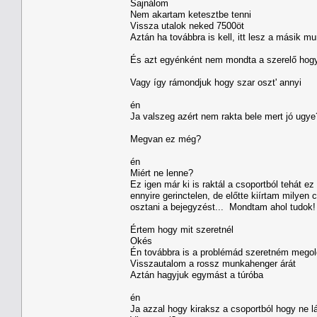
Sajnálom
Nem akartam ketesztbe tenni
Vissza utalok neked 7500öt
Aztán ha továbbra is kell, itt lesz a másik 
És azt egyénként nem mondta a szerelő hogy
Vagy így rámondjuk hogy szar oszt' annyi
én
Ja valszeg azért nem rakta bele mert jó ugye
Megvan ez még?
én
Miért ne lenne?
Ez igen már ki is raktál a csoportból tehát e
ennyire gerinctelen, de előtte kiírtam mil
osztani a bejegyzést... Mondtam ahol tudok!
Értem hogy mit szeretnél
Okés
Én továbbra is a problémád szeretném megol
Visszautalom a rossz munkahenger árát
Aztán hagyjuk egymást a túróba
én
Ja azzal hogy kiraksz a csoportból hogy ne lá