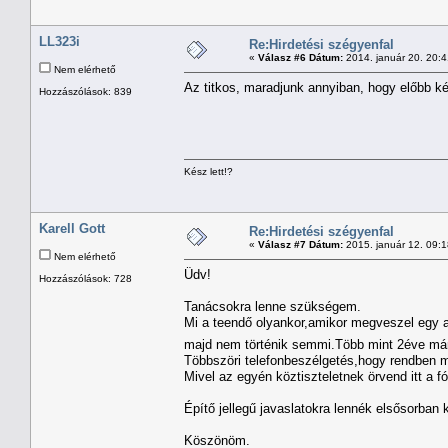
LL323i
Re:Hirdetési szégyenfal
«
Válasz #6 Dátum:
2014. január 20. 20:
Nem elérhető
Az titkos, maradjunk annyiban, hogy előbb ké
Hozzászólások: 839
Kész lett!?
Karell Gott
Re:Hirdetési szégyenfal
«
Válasz #7 Dátum:
2015. január 12. 09:
Nem elérhető
Üdv!
Hozzászólások: 728
Tanácsokra lenne szükségem.
Mi a teendő olyankor,amikor megveszel egy alk
majd nem történik semmi.Több mint 2éve má
Többszöri telefonbeszélgetés,hogy rendben 
Mivel az egyén köztiszteletnek örvend itt a
Építő jellegű javaslatokra lennék elsősorban 
Köszönöm.