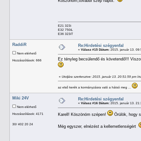
Köszönöm,további szép napot.
E21 323i
E32 750iL
E36 323iT
RaddiR
Re:Hirdetési szégyenfal
«
Válasz #15 Dátum:
2015. január 13. 09
Nem elérhető
Ez tényleg becsülendő és követendő!!! Viszont
Hozzászólások: 666
«
Utoljára szerkesztve: 2015. január 13. 20:51:59 pm írta
az első kerék a kormányzásra való a hátsó meg ...
Miki 24V
Re:Hirdetési szégyenfal
«
Válasz #16 Dátum:
2015. január 13. 21
Nem elérhető
Hozzászólások: 4171
Karell! Köszönöm szépen!
Örülök, hogy s
30/ 402 20 24
Még egyszer, elnézést a kellemetlenségért