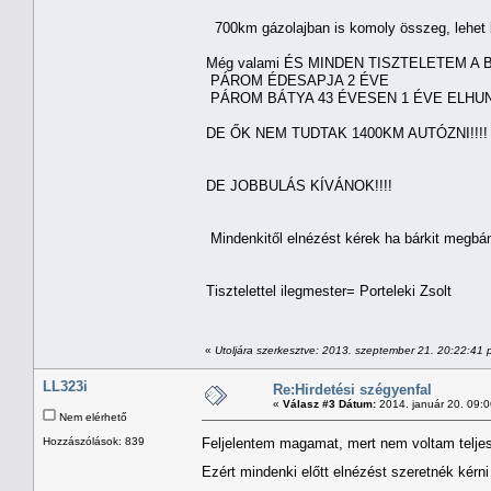
700km gázolajban is komoly összeg, lehet be
Még valami ÉS MINDEN TISZTELETEM A
PÁROM ÉDESAPJA 2 ÉVE
PÁROM BÁTYA 43 ÉVESEN 1 ÉVE ELHUN
DE ŐK NEM TUDTAK 1400KM AUTÓZNI!!!
DE JOBBULÁS KÍVÁNOK!!!!
Mindenkitől elnézést kérek ha bárkit megbán
Tisztelettel ilegmester= Porteleki Zsolt
«
Utoljára szerkesztve: 2013. szeptember 21. 20:22:41 p
LL323i
Re:Hirdetési szégyenfal
«
Válasz #3 Dátum:
2014. január 20. 09:
Nem elérhető
Hozzászólások: 839
Feljelentem magamat, mert nem voltam telje
Ezért mindenki előtt elnézést szeretnék kérni