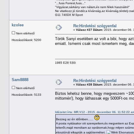
"...fuss Forrest,fuss..."
"Vigyázat,sárkány van nálam,és nem félek használni!"
Ne vitatkozz jó tündér,a kívánság,az kívánság,térdelj csa
G11 740DX M Sport
kzolee
Re:Hirdetési szégyenfal
«
Válasz #27 Dátum:
2015. december 06. 
Nem elérhető
Török Sanyi esetében az volt a bibi, hogy azt á
Hozzászólások: 5200
emiatt. Ismerni csak most ismertem meg, dac
1985 E28 530i
Sam8888
Re:Hirdetési szégyenfal
«
Válasz #28 Dátum:
2015. december 06. 
Nem elérhető
Biztos lehetsz benne, hogy megveszem ~10000
Hozzászólások: 5133
mittomén'), hogy láthassak egy 5000Ft-os mot
Idézetet írta: MR.V12 - 2015. december 06. 11:52:22 a
Bezzeg az én időmben......
A posta nyitásakor ott szerepeltem,és megvettem az Exp
tekerőt,majd mondtam az oprátornak,hogy milyen szám
elosztónál elkapták a sajtóterméket.
Elvonatozt