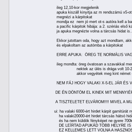
ileg 12,10-kor megjelenik
apuka kiszáll kinyitja az m rendszámú x5-ot
megnézi a kárpitokat
mondja ez nem jó mert ot-s autóra kell a ba
a pacific kárpitok hibája: a 2. szériás első 
ja apuka megnézte volna a tárcsás hidat is..
Ekkor jutottam oda, hogy azt mondtam, akko
és elpakoltam az autómba a kárpitokat
ERRE APUKA: ÖREG TE NORMÁLIS VAGY e
ileg mondta: öreg óvatosan a szavakkal mert
nektek az ülés is drága volt 10-20 
akkor vegyétek meg kint német ors
NEM FÁJ HOGY VALAKI X-5-EL JÁR ÉS VA
DE ÉN DÖNTÖM EL KINEK MIT MENNYIÉRT
A TISZTELETET ELVÁROM!!!! MIVEL A 
ui: ha valaki 6000-ért hirdet kárpit garnitúrá
ha valaki20000-ért hirdet tárcsás hátsó hidat
és ha nem küldök fényképet ne gyere 700km
DE LEÍRTAD APUKÁD TÖBB HELYRE IS
EZ KELLEMES LETT VOLNA A HASZNOS