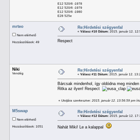
E12 520/6 -1978
E12 520/6 -1979
E12 520/6 -1980
E28 525e
mrteo
Re:Hirdetési szégyenfal
«
Válasz #10 Dátum:
2015. január 12. 12
Nem elérhető
Respect
Hozzászólások: 49
Niki
Re:Hirdetési szégyenfal
Vendég
«
Válasz #11 Dátum:
2015. január 12. 13:
Bárcsak mindenhol, így oldódna meg minden do
Ritka az ilyen! Respect
«
Utoljára szerkesztve: 2015. január 12. 13:56:59 pm írta
M5swap
Re:Hirdetési szégyenfal
«
Válasz #12 Dátum:
2015. január 12. 17
Nem elérhető
Hozzászólások: 1051
Nahát Miki! Le a kalappal