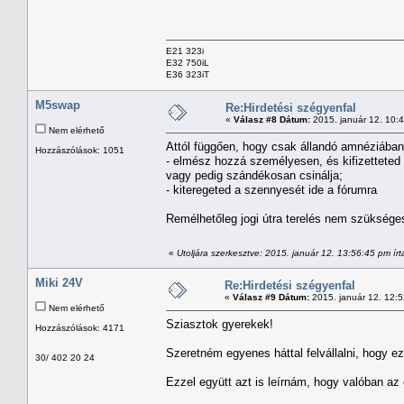
E21 323i
E32 750iL
E36 323iT
M5swap
Re:Hirdetési szégyenfal
«
Válasz #8 Dátum:
2015. január 12. 10:
Nem elérhető
Attól függően, hogy csak állandó amnéziában
Hozzászólások: 1051
- elmész hozzá személyesen, és kifizetteted ve
vagy pedig szándékosan csinálja;
- kiteregeted a szennyesét ide a fórumra
Remélhetőleg jogi útra terelés nem szükség
«
Utoljára szerkesztve: 2015. január 12. 13:56:45 pm írta
Miki 24V
Re:Hirdetési szégyenfal
«
Válasz #9 Dátum:
2015. január 12. 12:
Nem elérhető
Sziasztok gyerekek!
Hozzászólások: 4171
Szeretném egyenes háttal felvállalni, hogy e
30/ 402 20 24
Ezzel együtt azt is leírnám, hogy valóban az