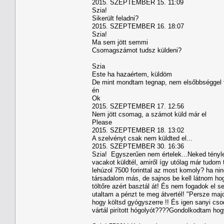
2015. SZEPTEMBER 15. 11:09
Szia!
Sikerült feladni?
2015. SZEPTEMBER 16. 18:07
Szia!
Ma sem jött semmi
Csomagszámot tudsz küldeni?
Szia
Este ha hazaértem, küldöm
De mint mondtam tegnap, nem elsőbbséggel t
én
Ok
2015. SZEPTEMBER 17. 12:56
Nem jött csomag, a számot küld már el
Please
2015. SZEPTEMBER 18. 13:02
A szelvényt csak nem küldted el...
2015. SZEPTEMBER 30. 16:36
Szia! Egyszerűen nem értelek...Neked tényle
vacakot küldtél, amiről így utólag már tudom
lehúzol 7500 forinttal az most komoly? ha nin
társadalom más, de sajnos be kell látnom ho
töltőre azért basztál át! És nem fogadok el 
utaltam a pénzt te meg átvertél! "Persze ma
hogy költsd gyógyszerre !! És igen sanyi cs
vártál pirított hógolyót????Gondolkodtam hog