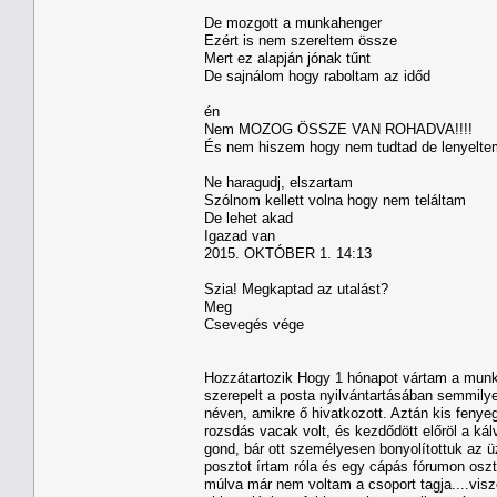
De mozgott a munkahenger
Ezért is nem szereltem össze
Mert ez alapján jónak tűnt
De sajnálom hogy raboltam az időd
én
Nem MOZOG ÖSSZE VAN ROHADVA!!!!
És nem hiszem hogy nem tudtad de lenyeltem 
Ne haragudj, elszartam
Szólnom kellett volna hogy nem teláltam
De lehet akad
Igazad van
2015. OKTÓBER 1. 14:13
Szia! Megkaptad az utalást?
Meg
Csevegés vége
Hozzátartozik Hogy 1 hónapot vártam a munk
szerepelt a posta nyilvántartásában semmily
néven, amikre ő hivatkozott. Aztán kis fenye
rozsdás vacak volt, és kezdődött előröl a kál
gond, bár ott személyesen bonyolítottuk az 
posztot írtam róla és egy cápás fórumon oszt
múlva már nem voltam a csoport tagja....visz