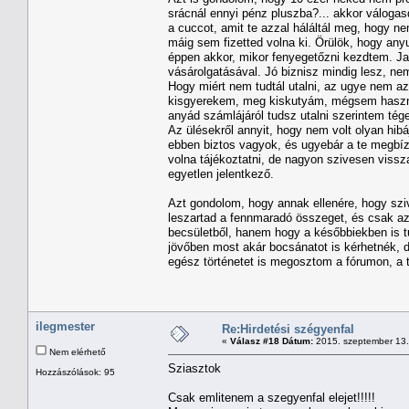
srácnál ennyi pénz pluszba?... akkor válogas
a cuccot, amit te azzal háláltál meg, hogy ne
máig sem fizetted volna ki. Örülök, hogy anyu
éppen akkor, mikor fenyegetőzni kezdtem. Ja
vásárolgatásával. Jó biznisz mindig lesz, n
Hogy miért nem tudtál utalni, az ugye nem 
kisgyerekem, meg kiskutyám, mégsem használo
anyád számlájáról tudsz utalni szerintem té
Az ülésekről annyit, hogy nem volt olyan hibája
ebben biztos vagyok, és ugyebár a te megbízha
volna tájékoztatni, de nagyon szivesen vissz
egyetlen jelentkező.
Azt gondolom, hogy annak ellenére, hogy sz
leszartad a fennmaradó összeget, és csak az
becsületből, hanem hogy a későbbiekben is t
jövőben most akár bocsánatot is kérhetnék,
egész történetet is megosztom a fórumon, a t
ilegmester
Re:Hirdetési szégyenfal
«
Válasz #18 Dátum:
2015. szeptember 13.
Nem elérhető
Sziasztok
Hozzászólások: 95
Csak emlitenem a szegyenfal elejet!!!!!