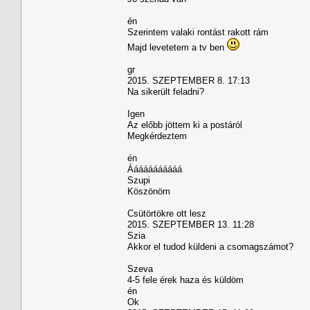
én
Szerintem valaki rontást rakott rám
Majd levetetem a tv ben
gr
2015. SZEPTEMBER 8. 17:13
Na sikerült feladni?
Igen
Az előbb jöttem ki a postáról
Megkérdeztem
én
Ááááááááááá
Szupi
Köszönöm
Csütörtökre ott lesz
2015. SZEPTEMBER 13. 11:28
Szia
Akkor el tudod küldeni a csomagszámot?
Szeva
4-5 fele érek haza és küldöm
én
Ok