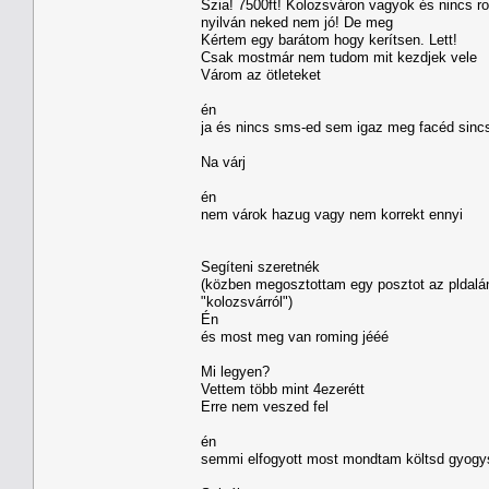
Szia! 7500ft! Kolozsváron vagyok és nincs r
nyilván neked nem jó! De meg
Kértem egy barátom hogy kerítsen. Lett!
Csak mostmár nem tudom mit kezdjek vele
Várom az ötleteket
én
ja és nincs sms-ed sem igaz meg facéd sincs h
Na várj
én
nem várok hazug vagy nem korrekt ennyi
Segíteni szeretnék
(közben megosztottam egy posztot az pldalán 
"kolozsvárról")
Én
és most meg van roming jééé
Mi legyen?
Vettem több mint 4ezerétt
Erre nem veszed fel
én
semmi elfogyott most mondtam költsd gyogys