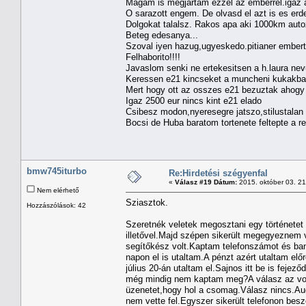
Magam is megjartam ezzel az emberrel.igaz 
O sarazott engem. De olvasd el azt is es erd
Dolgokat talalsz. Rakos apa aki 1000km auto
Beteg edesanya...
Szoval iyen hazug,ugyeskedo.pitianer embert
Felhaborito!!!!
Javaslom senki ne ertekesitsen a h.laura nev
Keressen e21 kincseket a muncheni kukakb
Mert hogy ott az osszes e21 bezuztak ahog
Igaz 2500 eur nincs kint e21 elado
Csibesz modon,nyeresegre jatszo,stilustalan
Bocsi de Huba baratom tortenete feltepte a r
bmw745iturbo
Re:Hirdetési szégyenfal
«
Válasz #19 Dátum:
2015. október 03. 2
Nem elérhető
Sziasztok.
Hozzászólások: 42
Szeretnék veletek megosztani egy történetet
illetővel.Majd szépen sikerült megegyeznem
segítőkész volt.Kaptam telefonszámot és ba
napon el is utaltam.A pénzt azért utaltam elő
július 20-án utaltam el.Sajnos itt be is feje
még mindig nem kaptam meg?A válasz az volt
üzenetet,hogy hol a csomag.Válasz nincs.Au
nem vette fel.Egyszer sikerült telefonon be