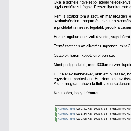
Okai a sokfelé figyelésből adódó feledékenys
úgyis emlékezni fogok. Persze ilyenkor már 
Nem is szaporítom a szót, én már elküldeni 
szabadságolom magam és elviszem személyese
a jó oldalát is nézve, legalább járódik a cáp
Eszem ágában sem volt átverés, vagy bármi 
Természetesen az alkatrész ugyanaz, mint 2
Csatolok három képet, erről van szó.
Most pedig indulok, mert 300km-re van Tapolc
U.i.: Kérlek benneteket, akik ezt olvassák, ho
egyeztetni, pontosítani. Én írtam neki az ös
A cím megvan, ahová kellett volna küldenem,
Köszönöm, hogy leírhattam.
Karell01.JPG
(269.41 KB, 1037x778 - megtekintve 40
Karell02.JPG
(251.34 KB, 1037x778 - megtekintve 41
Karell03.JPG
(250.98 KB, 1037x778 - megtekintve 40