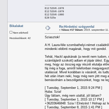
E12 520/6 -1978
E12 520/6 -1979
E12 520/6 -1980
E28 525e
Bikalakat
Re:Hirdetési szégyenfal
«
Válasz #17 Dátum:
2015. szeptember 11.
Nem elérhető
Sziasztok!
Hozzászólások: 42
A H. Laura-féle szombathelyi-német családró
mindenki eldönti magának, hogy mit gondol.
Tehát, Hackl apukának (a nevét nem tudom, me
számlájáról szokott) adtam el jópár ülést. E
meg, hogy az összeg egy részét elutalja előr
fáj még a foga, amiről telefonban megyegyezt
utalással. Mivel korábban is vásárolt, és tu
hét után írtam neki, hogy még nem jött meg a p
bemásolnám a beszélgetésünket, hogy ne leg
[ Tuesday, September 1, 2015 9:24 PM ]
Huba: Szia!
Úgy láttam, még nem utaltál, jól láttam?
[ Tuesday, September 1, 2015 10:17 PM ]
+36203646848: Szia ! Elnézést ! Holnap az l
[ Tuesday, September 8, 2015 1:41 PM ]