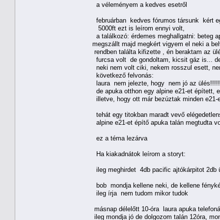
a véleményem a kedves esetről
februárban kedves fórumos társunk kért eg
5000ft ezt is leírom ennyi volt,
a találkozó: érdemes meghallgatni: beteg ap
megszállt majd megkért vigyem el neki a bel
rendben találta kifizette , én beraktam az 
furcsa volt de gondoltam, kicsit gáz is... d
neki nem volt ciki, nekem rosszul esett, nem 
következő felvonás:
laura nem jelezte, hogy nem jó az ülés!!!!!,
de apuka otthon egy alpine e21-et épített, e
illetve, hogy ott már bezúztak minden e21-e
tehát egy titokban maradt vevő elégedetlens
alpine e21-et építő apuka talán megtudta voln
ez a téma lezárva
Ha kiakadnátok leírom a storyt:
ileg meghirdet 4db pacific ajtókárpitot 2db 
bob mondja kellene neki, de kellene fényké
ileg írja nem tudom mikor tudok
másnap délelőtt 10-óra laura apuka telefoná
ileg mondja jó de dolgozom talán 12óra, mo