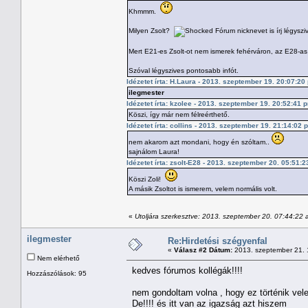
Khmmm.
Milyen Zsolt?
Fórum nicknevet is írj légysz
Mert E21-es Zsolt-ot nem ismerek fehérváron, az E28-as
Szóval légyszives pontosabb infót.
Idézetet írta: H.Laura - 2013. szeptember 19. 20:07:20
ilegmester
Idézetet írta: kzolee - 2013. szeptember 19. 20:52:41 
Köszi, így már nem félreérthető.
Idézetet írta: collins - 2013. szeptember 19. 21:14:02 
nem akarom azt mondani, hogy én szóltam..
sajnálom Laura!
Idézetet írta: zsolt-E28 - 2013. szeptember 20. 05:51:
Köszi Zoli!
A másik Zsoltot is ismerem, velem normális volt.
«
Utoljára szerkesztve: 2013. szeptember 20. 07:44:22
ilegmester
Re:Hirdetési szégyenfal
«
Válasz #2 Dátum:
2013. szeptember 21. 
Nem elérhető
kedves fórumos kollégák!!!!
Hozzászólások: 95
nem gondoltam volna , hogy ez történik vel
De!!!! és itt van az igazság azt hiszem