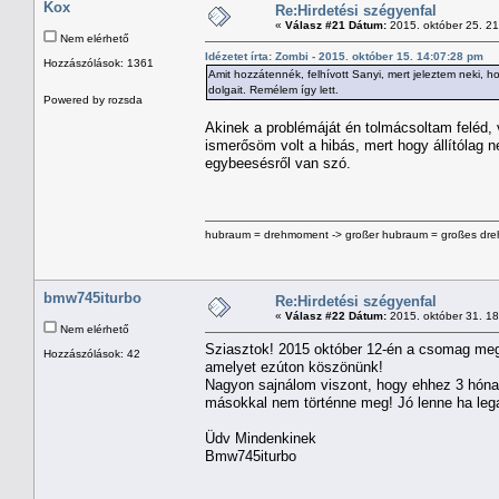
Kox
Re:Hirdetési szégyenfal
«
Válasz #21 Dátum:
2015. október 25. 21
Nem elérhető
Idézetet írta: Zombi - 2015. október 15. 14:07:28 pm
Hozzászólások: 1361
Amit hozzátennék, felhívott Sanyi, mert jeleztem neki, ho
dolgait. Remélem így lett.
Powered by rozsda
Akinek a problémáját én tolmácsoltam feléd, 
ismerősöm volt a hibás, mert hogy állítólag 
egybeesésről van szó.
hubraum = drehmoment -> großer hubraum = großes dreh
bmw745iturbo
Re:Hirdetési szégyenfal
«
Válasz #22 Dátum:
2015. október 31. 1
Nem elérhető
Sziasztok! 2015 október 12-én a csomag megé
Hozzászólások: 42
amelyet ezúton köszönünk!
Nagyon sajnálom viszont, hogy ehhez 3 hónap 
másokkal nem történne meg! Jó lenne ha leg
Üdv Mindenkinek
Bmw745iturbo