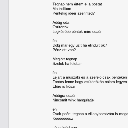
Tegnap nem értem el a postát
Ma indítom
Péntekig ideér szerinted?
Addig oda
Csütörtök
Legkésőbb péntek mire odaér
én
Dobj már egy üzit ha elindult ok?
Pénz ott van?
Megjött tegnap
Szolok ha feldtam
én
Lejárt a műszaki és a szerelő csak pénteken 
Fontos lenne hogy csütörtökön nálam legyen
Előre is köszi
Addigra odaér
Nincsmit wink hangulatjel
én
Csak poén: tegnap a villanyborotvám is meg
Kééééééész
Jó szériád van