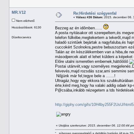
MR.V12
Re:Hirdetési szégyenfal
«
Válasz #26 Dátum:
2015. december 06. 
Nem elérhető
Hozzászólások: 6130
Bezzeg az én időmben......
A posta nyitásakor ott szerepeltem,és megve
telefon fülkébe,megtekertem a tekerőt,majd
Dízeltocsevics
haladó szintűek bejártak a nagyfaluba,és haj
cuccokért Szolnokra,pestre bebuszoztam ez
Talán az én készülékemben van a hiba,de ne
másodpercek alatt el lehet küldeni a képeket 
Előre utalni ismeretlen embernek,háttőőőő
Postai utánvét,vagy személyes megjelenés.Dr
felvevés,majd rozsdás szar,ami semmire sem
Nőjjünk már fel,tegye bele a .......!
Ultragáz,hogy egy ekkora kis szubkultúrában 
érte,kérd meg,hogy ha valaki addig odaér kp-v
P@csába,inkább nézegetem a tds hirdetéseke
http://giphy.com/gifs/10H4by255F2UsU/html5
«
Utoljára szerkesztve: 2015. december 06. 12:00:44 p
"...súlyosan gyengeelméjű,a debilitás határán áll,iq-ja 20