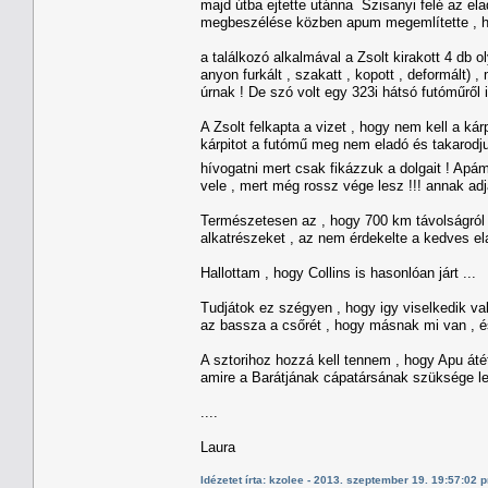
majd útba ejtette utánna Szisanyi felé az ela
megbeszélése közben apum megemlítette , hog
a találkozó alkalmával a Zsolt kirakott 4 db 
anyon furkált , szakatt , kopott , deformált)
úrnak ! De szó volt egy 323i hátsó futóműről 
A Zsolt felkapta a vizet , hogy nem kell a ká
kárpitot a futómű meg nem eladó és takarodju
hívogatni mert csak fikázzuk a dolgait ! Apá
vele , mert még rossz vége lesz !!! annak ad
Természetesen az , hogy 700 km távolságról ér
alkatrészeket , az nem érdekelte a kedves el
Hallottam , hogy Collins is hasonlóan járt ...
Tudjátok ez szégyen , hogy igy viselkedik vala
az bassza a csőrét , hogy másnak mi van , és
A sztorihoz hozzá kell tennem , hogy Apu átéte
amire a Barátjának cápatársának szüksége le
....
Laura
Idézetet írta: kzolee - 2013. szeptember 19. 19:57:02 