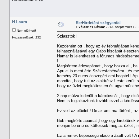
H.Laura
Re:Hirdetési szégyenfal
«
Válasz #1 Dátum:
2013. szeptember 19. 
Nem elérhető
Sziasztok !
Hozzászólások: 232
Kezdeném ott , hogy ez év februárjában keres
felhasználásával egy újabb kiscápát éleszten
Hamar is jelentkezett a fórumos hírdetésemre
!
Megkértem édesapámat , hogy hozza el , ha 
Apu el is ment érte Székesfehérvárra , és meg
kemény 20 euros összegért ami bagatel ! Apu 
mondta , hogy tuti az alaktrész ! este került s
hogy az üzlet megköttessen és ugye münchen 
2 nap múlva kiderült a kárpitosnál , hogy első
Nem is foglalkoztunk tovább ezzel a kérdésse
Ez volt az előélet ! De az ami ma történt , az f
Bob megkérte apumat ,hogy egy hirdetőnek v
menjen be érte és köttessék meg az üzlet , m
Ez a remek képességű eladó a Zsolt volt ! A